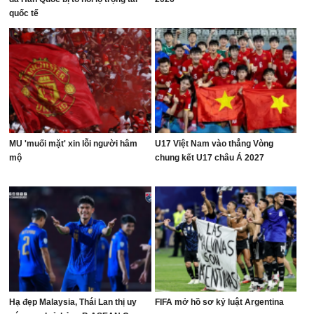
quốc tế
MU 'muối mặt' xin lỗi người hâm
U17 Việt Nam vào thẳng Vòng
mộ
chung kết U17 châu Á 2027
Hạ đẹp Malaysia, Thái Lan thị uy
FIFA mở hồ sơ kỷ luật Argentina