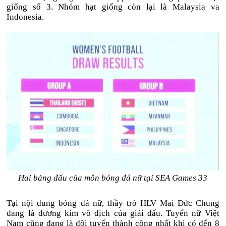
giống số 3. Nh
óm h
ạt giống c
òn l
ại l
à Malaysia va
Indonesia.
Hai bảng đấu của môn bóng đá nữ tại SEA Games 33
Tại nội dung b
óng
đ
á n
ữ, thầy tr
ò HLV Mai
Đ
ức Chung
đang l
à
đương kim v
ô
đ
ịch của giải
đ
ấu. Tuyển nữ Việt
Nam c
ũng đang l
à
đ
ội tuyển th
ành công nh
ất khi c
ó
đ
ến 8