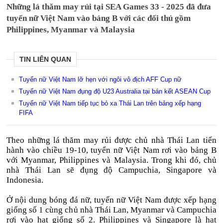
Những lá thăm may rủi tại SEA Games 33 - 2025 đã đưa
tuyển nữ Việt Nam vào bảng B với các đối thủ gồm
Philippines, Myanmar và Malaysia
TIN LIÊN QUAN
Tuyển nữ Việt Nam lỡ hẹn với ngôi vô địch AFF Cup nữ
Tuyển nữ Việt Nam đụng độ U23 Australia tại bán kết ASEAN Cup
Tuyển nữ Việt Nam tiếp tục bỏ xa Thái Lan trên bảng xếp hạng
FIFA
Theo nh
ững l
á th
ăm may r
ủi
đư
ợc chủ nh
à Thái Lan ti
ến
h
ành vào chi
ều 19-10, tuyển nữ Việt Nam r
ơi v
ào b
ảng B
với Myanmar, Philippines v
à Malaysia. Trong khi
đ
ó, ch
ủ
nh
à Thái Lan s
ẽ
đ
ụng
đ
ộ Campuchia, Singapore v
à
Indonesia.
Ở nội dung b
óng
đ
á n
ữ, tuyển nữ Việt Nam
đư
ợc xếp hạng
giống số 1 c
ùng ch
ủ nh
à Thái Lan, Myanmar và Campuchia
r
ơi v
ào h
ạt giống số 2. Philippines v
à Singapore là h
ạt