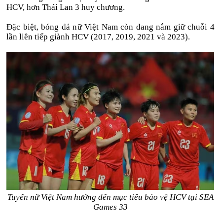
HCV, h
ơn Th
ái Lan 3 huy ch
ương.
Đ
ặc biệt, b
óng
đ
á n
ữ Việt Nam c
òn
đang n
ắm giữ chuỗi 4
lần li
ên ti
ếp gi
ành HCV (2017, 2019, 2021 và 2023).
Tuyển nữ Việt Nam hướng đến mục tiêu bảo vệ HCV tại SEA
Games 33