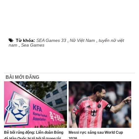
Từ khóa:
SEA Games 33
,
Nữ Việt Nam
,
tuyển nữ việt
nam
,
Sea Games
BÀI MỚI ĐĂNG
Bê bối rúng động: Liên đoàn Bóng
Messi rực sáng sau World Cup
đá Hàn Quốc bị tố hối lộ trọng tài
2026