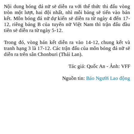
Nội dung b
óng
đ
á n
ữ sẽ diễn ra với thể thức thi
đ
ấu v
òng
tròn m
ột l
ư
ợt, hai
đ
ội nhất, nh
ì m
ỗi bảng sẽ tiến v
ào bán
k
ết. M
ôn bóng
đ
á n
ữ dự kiến sẽ diễn ra từ ng
ày 4
đ
ến 17-
12, ri
êng b
ảng B của tuyển nữ Việt Nam th
ì tr
ận
đ
ấu
đ
ầu
ti
ên s
ẽ diễn ra từ ng
ày 5-12.
Trong
đ
ó, vòng bán k
ết diễn ra v
ào 14-12, chung k
ết v
à
tranh h
ạng 3 l
à 17-12. Các tr
ận
đ
ấu của m
ôn bóng
đ
á n
ữ sẽ
diễn ra tr
ên sân Chonburi (Thái Lan).
Tác giả: Qu
ốc An - Ảnh: VFF
Nguồn tin:
Báo Người Lao động