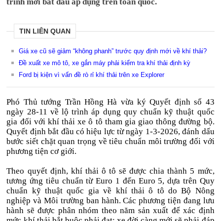
trình mới bắt đầu áp dụng trên toàn quốc.
TIN LIÊN QUAN
Giá xe cũ sẽ giảm “không phanh” trước quy định mới về khí thải?
Đề xuất xe mô tô, xe gắn máy phải kiểm tra khí thải định kỳ
Ford bị kiện vì vấn đề rò rỉ khí thải trên xe Explorer
Phó Thủ tướng Trần Hồng Hà vừa ký Quyết định số 43
ngày 28-11 về lộ trình áp dụng quy chuẩn kỹ thuật quốc
gia đối với khí thải xe ô tô tham gia giao thông đường bộ.
Quyết định bắt đầu có hiệu lực từ ngày 1-3-2026, đánh dấu
bước siết chặt quan trọng về tiêu chuẩn môi trường đối với
phương tiện cơ giới.
Theo quyết định, khí thải ô tô sẽ được chia thành 5 mức,
tương ứng tiêu chuẩn từ Euro 1 đến Euro 5, dựa trên Quy
chuẩn kỹ thuật quốc gia về khí thải ô tô do Bộ Nông
nghiệp và Môi trường ban hành. Các phương tiện đang lưu
hành sẽ được phân nhóm theo năm sản xuất để xác định
mức khí thải bắt buộc phải đạt; xe đời càng mới sẽ phải đáp