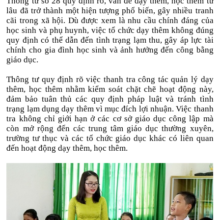
Thông tư số 28 quy định rõ, vấn đề dạy thêm, học thêm từ
lâu đã trở thành một hiện tượng phổ biến, gây nhiều tranh
cãi trong xã hội. Dù được xem là nhu cầu chính đáng của
học sinh và phụ huynh, việc tổ chức dạy thêm không đúng
quy định có thể dẫn đến tình trạng lạm thu, gây áp lực tài
chính cho gia đình học sinh và ảnh hưởng đến công bằng
giáo dục.
Thông tư quy định rõ việc thanh tra công tác quản lý dạy
thêm, học thêm nhằm kiểm soát chặt chẽ hoạt động này,
đảm bảo tuân thủ các quy định pháp luật và tránh tình
trạng lạm dụng dạy thêm vì mục đích lợi nhuận. Việc thanh
tra không chỉ giới hạn ở các cơ sở giáo dục công lập mà
còn mở rộng đến các trung tâm giáo dục thường xuyên,
trường tư thục và các tổ chức giáo dục khác có liên quan
đến hoạt động dạy thêm, học thêm.