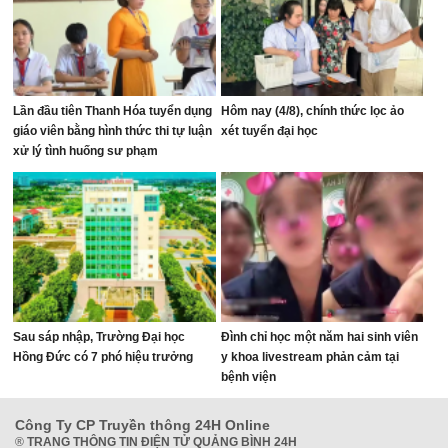
Lần đầu tiên Thanh Hóa tuyển dụng
Hôm nay (4/8), chính thức lọc ảo
giáo viên bằng hình thức thi tự luận
xét tuyển đại học
xử lý tình huống sư phạm
Sau sáp nhập, Trường Đại học
Đình chỉ học một năm hai sinh viên
Hồng Đức có 7 phó hiệu trưởng
y khoa livestream phản cảm tại
bệnh viện
Công Ty CP Truyền thông 24H Online
®
TRANG THÔNG TIN ĐIỆN TỬ QUẢNG BÌNH 24H