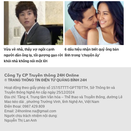
Vừa về nhà, thấy vợ ngồi cạnh
6 dấu hiệu nhận biết quý ông bản
người đàn ông lạ, tôi gượng gạo rời
lĩnh trong 'chuyện ấy'
khỏi nhà không nói một lời
Công Ty CP Truyền thông 24H Online
®
TRANG THÔNG TIN ĐIỆN TỬ QUẢNG BÌNH 24H
Hoạt động theo giấy phép số 157/STTTT-GPTTĐTTH, Sở Thông tin và
Truyền thông Nghệ An cấp ngày 25/12/2024
Địa chỉ: Tầng 4, Trung tâm Văn hóa – Thể thao và Truyền thông, đường Lê
Mao kéo dài , phường Trường Vinh, tỉnh Nghệ An, Việt Nam
Điện thoại: 0987.429.809
Email: 24honline.na@gmail.com
Người chịu trách nhiệm nội dung:
Nguyễn Thị Lan Anh