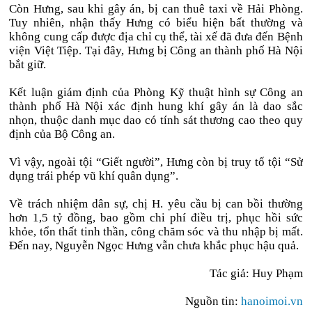
Còn Hưng, sau khi gây án, bị can thuê taxi về Hải Phòng.
Tuy nhiên, nhận thấy Hưng có biểu hiện bất thường và
không cung cấp được địa chỉ cụ thể, tài xế đã đưa đến Bệnh
viện Việt Tiệp. Tại đây, Hưng bị Công an thành phố Hà Nội
bắt giữ.
Kết luận giám định của Phòng Kỹ thuật hình sự Công an
thành phố Hà Nội xác định hung khí gây án là dao sắc
nhọn, thuộc danh mục dao có tính sát thương cao theo quy
định của Bộ Công an.
Vì vậy, ngoài tội “Giết người”, Hưng còn bị truy tố tội “Sử
dụng trái phép vũ khí quân dụng”.
Về trách nhiệm dân sự, chị H. yêu cầu bị can bồi thường
hơn 1,5 tỷ đồng, bao gồm chi phí điều trị, phục hồi sức
khỏe, tổn thất tinh thần, công chăm sóc và thu nhập bị mất.
Đến nay, Nguyễn Ngọc Hưng vẫn chưa khắc phục hậu quả.
Tác giả: Huy Phạm
Nguồn tin:
hanoimoi.vn