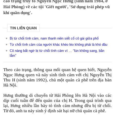
cáo trạng truy tố Nguyễn Ngọc Hưng (sinh năm 1984, ở
Hải Phòng) về các tội 'Giết người', 'Sử dụng trái phép vũ
khí quân dụng'.
TIN LIÊN QUAN
Bị từ chối tình cảm, nam thanh niên siết cổ cô gái giữa phố
Từ chối tình cảm của người khác khéo léo không phải là khó đâu
Cô nàng bất ngờ bị từ chối tình cảm vì … “lùn không sang, bần
lắm”
Theo cáo trạng, thông qua mối quan hệ quen biết, Nguyễn
Ngọc Hưng quen và nảy sinh tình cảm với chị Nguyễn Thị
Thu H (sinh năm 1992), chủ một quán cà phê trên địa bàn
Hà Nội.
Hưng thường di chuyển từ Hải Phòng lên Hà Nội vào các
dịp cuối tuần để đến quán của chị H. Trong quá trình qua
lại, Hưng nhiều lần bày tỏ tình cảm nhưng đều bị từ chối.
Từ đó, anh ta nảy sinh ý định sát hại nữ chủ quán cà phê.