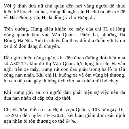
Với ý định đưa nữ chủ quán đến nơi vắng người để thực
hiện kế hoạch sát hại, Hưng đề nghị chị H. chở ra bến xe để
về Hải Phòng. Chị H. đã đồng ý chở Hưng đi.
Trên đường, Hưng điều khiển xe máy của chị H. đi lòng
vòng quanh khu vực Văn Quán - Phúc La, phường Hà
Đông, Hà Nội. Anh ta nhiều lần thay đổi địa điểm với lý do
xe ô tô đón đang di chuyển.
Đầu giờ chiều cùng ngày, khi đến đoạn đường đối diện nhà
số A30TT7, khu đô thị Văn Quán, lợi dụng lúc chị H. vẫn
ngồi trên xe máy, Hưng rút con dao giấu trong ba lô ra tấn
công nạn nhân. Khi chị H. buông xe và ôm vùng bị thương,
bị can tiếp tục gây thương tích cho nạn nhân rồi bỏ chạy.
Khi Hưng gây án, có người dân phát hiện sự việc nên đã
đưa nạn nhân đi cấp cứu kịp thời.
Chị H. được điều trị tại Bệnh viện Quân y 103 từ ngày 16-
12-2025 đến ngày 14-1-2026; kết luận giám định xác định
nạn nhân bị tổn thương cơ thể 64%.