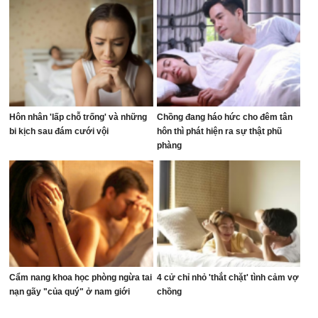
Hôn nhân 'lấp chỗ trống' và những
Chồng đang háo hức cho đêm tân
bi kịch sau đám cưới vội
hôn thì phát hiện ra sự thật phũ
phàng
Cẩm nang khoa học phòng ngừa tai
4 cử chỉ nhỏ 'thắt chặt' tình cảm vợ
nạn gãy "của quý" ở nam giới
chồng