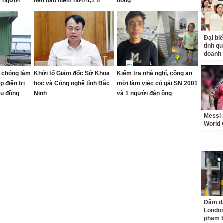
1 người
tiền bảo hiểm hơn 4,1 tỉ
đồng
Đại bi
tình q
doanh 
 chóng làm
Khởi tố Giám đốc Sở Khoa
Kiểm tra nhà nghỉ, công an
p điện trị
học và Công nghệ tỉnh Bắc
mời làm việc cô gái SN 2001
ệu đồng
Ninh
và 1 người đàn ông
Messi 
World 
Đâm da
London
phạm b