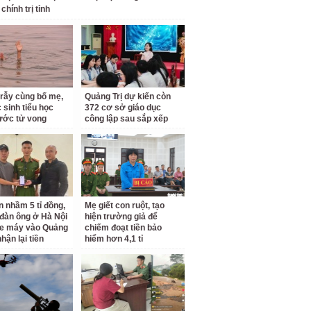
 chính trị tỉnh
 rẫy cùng bố mẹ,
Quảng Trị dự kiến còn
 sinh tiểu học
372 cơ sở giáo dục
ước tử vong
công lập sau sắp xếp
 nhầm 5 tỉ đồng,
Mẹ giết con ruột, tạo
đàn ông ở Hà Nội
hiện trường giả để
xe máy vào Quảng
chiếm đoạt tiền bảo
nhận lại tiền
hiểm hơn 4,1 tỉ