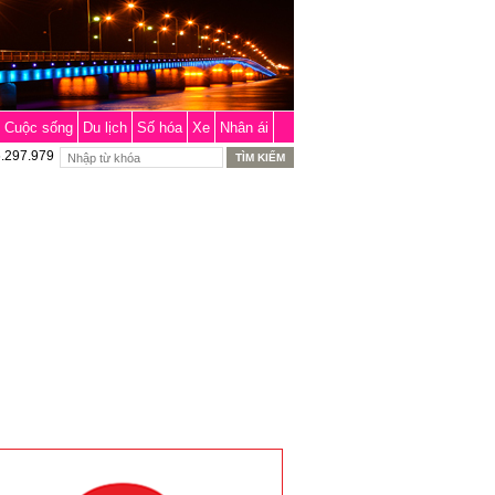
Cuộc sống
Du lịch
Số hóa
Xe
Nhân ái
6.297.979