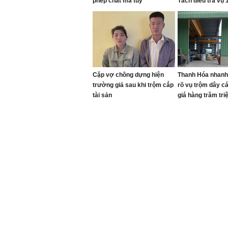
phép chất ma túy
Tách điều tra vụ 
con khác tử vong
Cặp vợ chồng dựng hiện
Thanh Hóa nhanh
trường giả sau khi trộm cắp
rõ vụ trộm dây cá
tài sản
giá hàng trăm tri