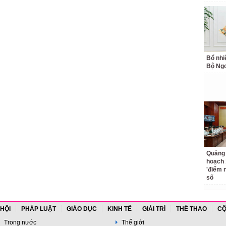
Bổ nhi
Bộ Ngo
Quảng 
hoạch 
'điểm 
số
 HỘI
PHÁP LUẬT
GIÁO DỤC
KINH TẾ
GIẢI TRÍ
THỂ THAO
CỘ
Trong nước
Thế giới