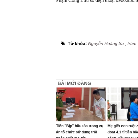
Phạm Công Lưu số điện thoại 0966.936.8
Từ khóa:
Nguyễn Hoàng Sa
,
trùm 
BÀI MỚI ĐĂNG
Tiến "Bịp" hầu tòa trong vụ
Mẹ giết con ruột
án tổ chức sử dụng trái
đoạt 4,1 tỉ tiền b