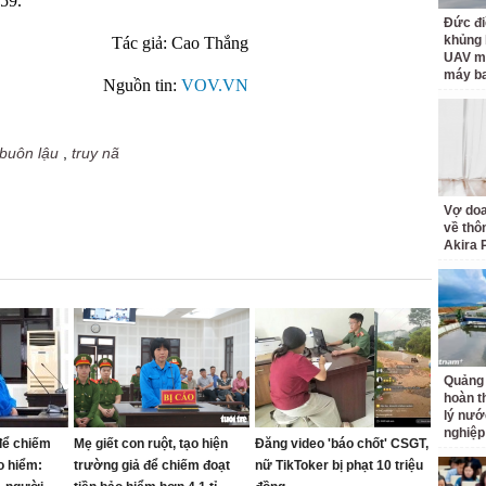
59.
Đức đi
khủng 
Tác giả: Cao Thắng
UAV ma
máy ba
Nguồn tin:
VOV.VN
buôn lậu
,
truy nã
Vợ doa
về thôn
Akira 
Quảng 
hoàn t
lý nướ
nghiệp
 để chiếm
Mẹ giết con ruột, tạo hiện
Đăng video 'báo chốt' CSGT,
ảo hiểm:
trường giả để chiếm đoạt
nữ TikToker bị phạt 10 triệu