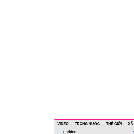
VIDEO
TRONG NƯỚC
THẾ GIỚI
XÃ
Video