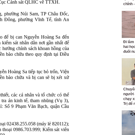
i Cục Cảnh sát QLHC về TTXH.
chính -
g, phường Núi Sam, TP Châu Đốc,
nh Đông, phường Vĩnh Tế, tỉnh An
báo để bị can Nguyễn Hoàng Sa đến
Đi làm
n kiểm sát nhân dân nơi gần nhất để
hai học
ợc hưởng chính sách khoan hồng của
đuối n
ền bào chữa theo quy định tại Điều
n Hoàng Sa tiếp tục bỏ trốn, Viện
yền bào chữa và bị can sẽ bị xét xử
Chuyển
người 
hiết, các cá nhân và tổ chức có thể
chạy 
 tra án kinh tế, tham nhũng (Vụ 3),
Trị để 
 chỉ: Số 9 Phạm Văn Bạch, quận Cầu
 thoại 02438.255.058 (máy lẻ 820112);
 thoại 0986.703.999; Kiểm sát viên