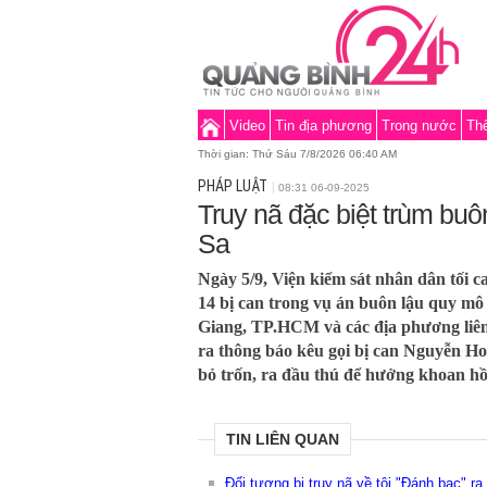
Video
Tin địa phương
Trong nước
Thế
Thời gian:
Thứ Sáu 7/8/2026 06:40 AM
PHÁP LUẬT
08:31 06-09-2025
Truy nã đặc biệt trùm bu
Sa
Ngày 5/9, Viện kiểm sát nhân dân tối c
14 bị can trong vụ án buôn lậu quy mô 
Giang, TP.HCM và các địa phương liê
ra thông báo kêu gọi bị can Nguyễn H
bỏ trốn, ra đầu thú để hưởng khoan h
TIN LIÊN QUAN
Đối tượng bị truy nã về tội "Đánh bạc" ra