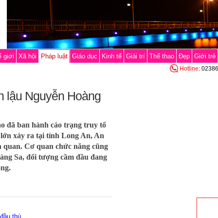
 giới
Xã hội
Pháp luật
Giáo dục
Kinh tế
Giải trí
Thể thao
Đẹp
Giới trẻ
Hotline
: 0238
ôn lậu Nguyễn Hoàng
ao đã ban hành cáo trạng truy tố
lớn xảy ra tại tỉnh Long An, An
n quan. Cơ quan chức năng cũng
oàng Sa, đối tượng cầm đầu đang
ồng.
 đầu thú