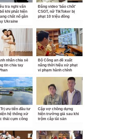
ều tra nghi vấn
Đăng video 'báo chốt'
bố khi phát hiện
CSGT, nữ TikToker bị
ng chất nổ gần
phạt 10 triệu đồng
y Ukraine
nh nhân chia sẻ
Bộ Công an đề xuất
g tin chia tay
nâng thời hiệu xử phạt
Phan
vi phạm hành chính
Trị ưu tiên đầu tư
Cặp vợ chồng dựng
hiện hệ thống xử
hiện trường giả sau khi
c thải cụm công
trộm cắp tài sản