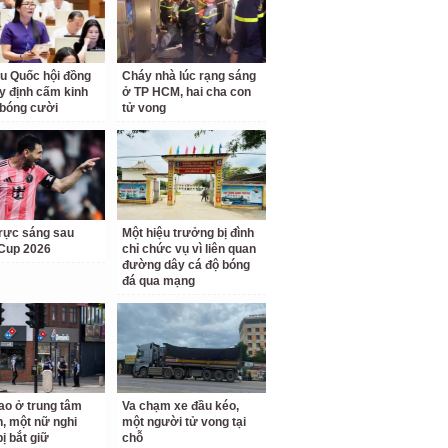
ểu Quốc hội đồng
Cháy nhà lúc rạng sáng
uy định cấm kinh
ở TP HCM, hai cha con
bóng cười
tử vong
rực sáng sau
Một hiệu trưởng bị đình
Cup 2026
chỉ chức vụ vì liên quan
đường dây cá độ bóng
đá qua mạng
o ở trung tâm
Va chạm xe đầu kéo,
, một nữ nghi
một người tử vong tại
ị bắt giữ
chỗ