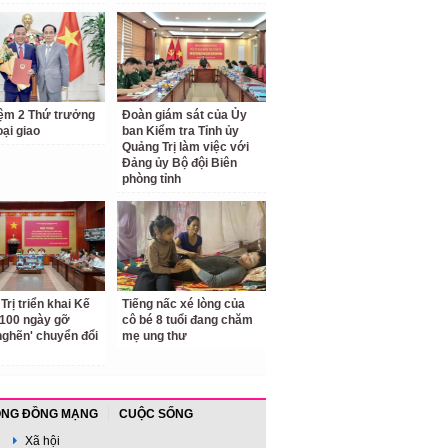
ệm 2 Thứ trưởng
Đoàn giám sát của Ủy
ại giao
ban Kiểm tra Tỉnh ủy
Quảng Trị làm việc với
Đảng ủy Bộ đội Biên
phòng tỉnh
Trị triển khai Kế
Tiếng nấc xé lòng của
100 ngày gỡ
cô bé 8 tuổi đang chăm
nghẽn' chuyển đổi
mẹ ung thư
NG ĐỒNG MẠNG
CUỘC SỐNG
Xã hội