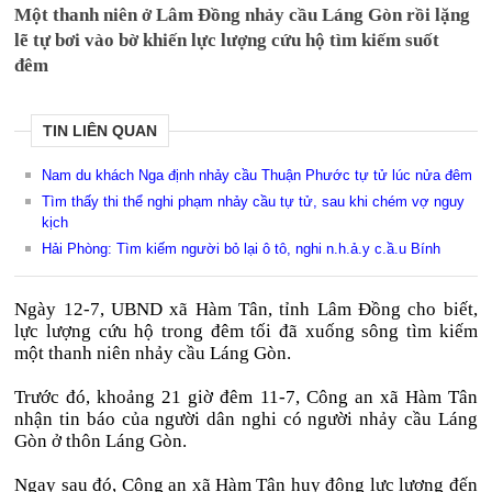
Một thanh niên ở Lâm Đồng nhảy cầu Láng Gòn rồi lặng
lẽ tự bơi vào bờ khiến lực lượng cứu hộ tìm kiếm suốt
đêm
TIN LIÊN QUAN
Nam du khách Nga định nhảy cầu Thuận Phước tự tử lúc nửa đêm
Tìm thấy thi thể nghi phạm nhảy cầu tự tử, sau khi chém vợ nguy
kịch
Hải Phòng: Tìm kiếm người bỏ lại ô tô, nghi n.h.ả.y c.ầ.u Bính
Ngày 12-7, UBND xã Hàm Tân, tỉnh Lâm Đồng cho biết,
lực lượng cứu hộ trong đêm tối đã xuống sông tìm kiếm
một thanh niên nhảy cầu Láng Gòn.
Trước đó, khoảng 21 giờ đêm 11-7, Công an xã Hàm Tân
nhận tin báo của người dân nghi có người nhảy cầu Láng
Gòn ở thôn Láng Gòn.
Ngay sau đó, Công an xã Hàm Tân huy động lực lượng đến