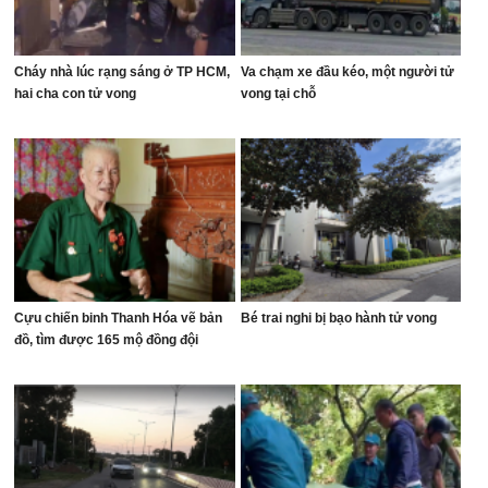
Cháy nhà lúc rạng sáng ở TP HCM,
Va chạm xe đầu kéo, một người tử
hai cha con tử vong
vong tại chỗ
Cựu chiến binh Thanh Hóa vẽ bản
Bé trai nghi bị bạo hành tử vong
đồ, tìm được 165 mộ đồng đội