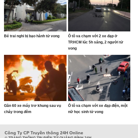
Bé trai nghi bị bạo hành tử vong
Ô tô va chạm với 2 xe đạp ở
TP.HCM lúc 5h sáng, 2 người tử
vong
Gần 60 xe máy trơ khung sau vụ
Ô tô va chạm với xe đạp điện, một
cháy trong đêm
nữ học sinh tử vong
Công Ty CP Truyền thông 24H Online