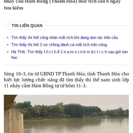
nhảy cầu Hàm Rồng (Thanh Hóa) mất tích sau 6 ngày
tìm kiếm
TIN LIÊN QUAN
Tìm thấy thi thể công nhân mất tích khi đang dọn rác trên cầu
Tìm thấy thi thể 2 vợ chồng đánh cá mất tích trên sông
Hà Tĩnh: Tìm thấy t.h.i t.h.ể 2 n.a.m s.i.n.h m.ấ.t t.í.c.h sau giờ tan
học
Sáng 16-3, tin từ UBND TP Thanh Hóa, tỉnh Thanh Hóa cho
biết lực lượng chức năng đã tìm thấy thi thể nam sinh lớp
11 nhảy cầm Hàm Rồng tự tử hôm 11-3.