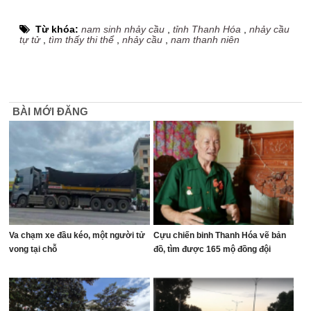
Từ khóa:
nam sinh nhảy cầu
,
tỉnh Thanh Hóa
,
nhảy cầu
tự tử
,
tìm thấy thi thể
,
nhảy cầu
,
nam thanh niên
BÀI MỚI ĐĂNG
Va chạm xe đầu kéo, một người tử
Cựu chiến binh Thanh Hóa vẽ bản
vong tại chỗ
đồ, tìm được 165 mộ đồng đội