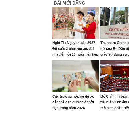
BÀI MỚI ĐĂNG
Nghỉ Tết Nguyên đán 2027:
Thanh tra Chính p
Đề xuất 2 phương án, dài
sở của Bộ Dân tộ
nhất lên tới 10 ngày liên tiếp
giáo sử dụng vượ
mức gần 2.000 m
Các trường hợp sẽ được
Bộ Chính trị ban 
cấp thẻ căn cước vô thời
tiêu và 51 nhiệm 
hạn trong năm 2026
mô hình phát triể