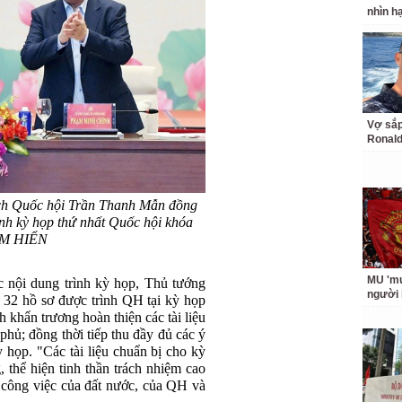
nhìn h
Vợ sắp
Ronald
ch Quốc hội Trần Thanh Mẫn đồng
rình kỳ họp thứ nhất Quốc hội khóa
ÂM HIỂN
MU 'muố
ác nội dung trình kỳ họp, Thủ tướng
người
 32 hồ sơ được trình QH tại kỳ họp
 khẩn trương hoàn thiện các tài liệu
 phủ; đồng thời tiếp thu đầy đủ các ý
kỳ họp. "Các tài liệu chuẩn bị cho kỳ
, thể hiện tinh thần trách nhiệm cao
c công việc của đất nước, của QH và