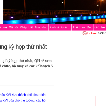
 giới
Xã hội
Pháp luật
Giáo dục
Kinh tế
Giải trí
Thể thao
Đẹp
Giới trẻ
Hotline
: 0238
ung kỳ họp thứ nhất
tại kỳ họp thứ nhất, QH sẽ xem
tổ chức, bộ máy và các kế hoạch 5
hóa XVI đưa thành phố phát triển
óa XVI của phó thủ tướng, các bộ