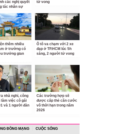
nh các nghị quyết
tử vong
g tác nhân sự
iện thêm nhiều
Ô tô va chạm với 2 xe
ạm ở trường có
đạp ở TP.HCM lúc 5h
ệu trưởng gian
sáng, 2 người tử vong
ra nhà nghỉ, công
Các trường hợp sẽ
 làm việc cô gái
được cấp thẻ căn cước
1 và 1 người đàn
vô thời hạn trong năm
2026
NG ĐỒNG MẠNG
CUỘC SỐNG