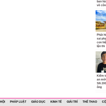
ban hà
về côn
Phát h
sai ph
con hi
lận thi
Kiểm t
an mời
SN 200
ông
 HỘI
PHÁP LUẬT
GIÁO DỤC
KINH TẾ
GIẢI TRÍ
THỂ THAO
CỘ