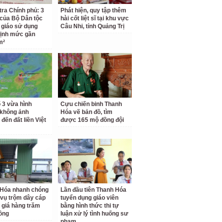
tra Chính phủ: 3
Phát hiện, quy tập thêm
 của Bộ Dân tộc
hài cốt liệt sĩ tại khu vực
 giáo sử dụng
Câu Nhi, tỉnh Quảng Trị
ịnh mức gần
m²
 3 vừa hình
Cựu chiến binh Thanh
 không ảnh
Hóa vẽ bản đồ, tìm
đến đất liền Việt
được 165 mộ đồng đội
 Hóa nhanh chóng
Lần đầu tiên Thanh Hóa
 vụ trộm dây cáp
tuyển dụng giáo viên
ị giá hàng trăm
bằng hình thức thi tự
đồng
luận xử lý tình huống sư
phạm