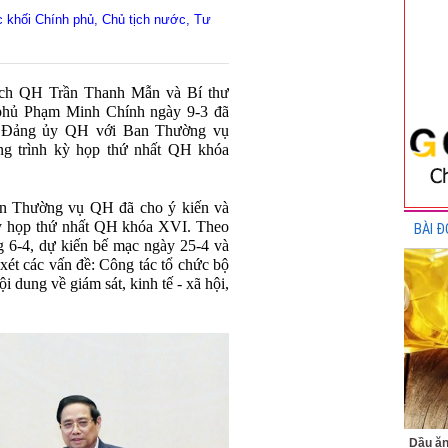
c khối Chính phủ, Chủ tịch nước, Tư
ịch QH Trần Thanh Mẫn và Bí thư
phủ Phạm Minh Chính ngày 9-3 đã
ụ Đảng ủy QH với Ban Thường vụ
g trình kỳ họp thứ nhất QH khóa
ban Thường vụ QH đã cho ý kiến và
kỳ họp thứ nhất QH khóa XVI. Theo
BÀI Đ
g 6-4, dự kiến bế mạc ngày 25-4 và
xét các vấn đề: Công tác tổ chức bộ
i dung về giám sát, kinh tế - xã hội,
Dầu ăn