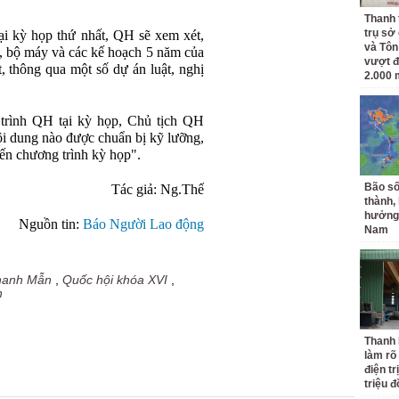
Thanh 
trụ sở
i kỳ họp thứ nhất, QH sẽ xem xét,
và Tôn
c, bộ máy và các kế hoạch 5 năm của
vượt đ
 thông qua một số dự án luật, nghị
2.000 
 trình QH tại kỳ họp, Chủ tịch QH
i dung nào được chuẩn bị kỹ lưỡng,
ến chương trình kỳ họp".
Bão số
Tác giả: Ng.Thế
thành,
hưởng 
Nguồn tin:
Báo Người Lao động
Nam
Thanh Mẫn
,
Quốc hội khóa XVI
,
h
Thanh
làm rõ
điện tr
triệu 