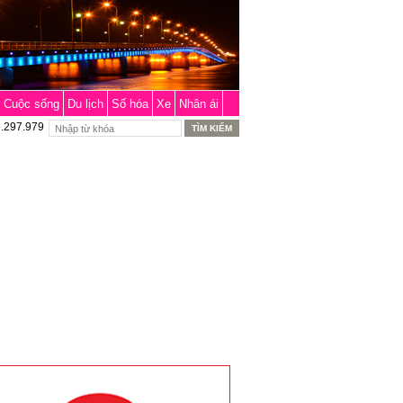
Cuộc sống
Du lịch
Số hóa
Xe
Nhân ái
6.297.979