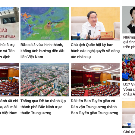
Những
giả tìn
hủ: 3 trụ
Bão số 3 vừa hình thành,
Chủ tịch Quốc hội ký ban
trên p
c và Tôn
không ảnh hưởng đến đất
hành các nghị quyết về công
t định
liền Việt Nam
tác nhân sự
²
U17 Vi
Vòng c
châu Á
hành 40 chỉ
Thông qua Đề án thành lập
Đổi tên Ban Tuyên giáo và
vụ đổi mới
thành phố Bắc Ninh trực
Dân vận Trung ương thành
n Việt Nam
thuộc Trung ương
Ban Tuyên giáo Trung ương
từ 1-8
Chủ tị