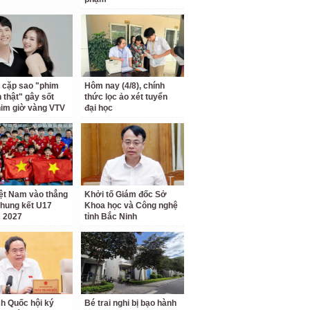
 cặp sao "phim
Hôm nay (4/8), chính
h thật" gây sốt
thức lọc ảo xét tuyển
him giờ vàng VTV
đại học
ệt Nam vào thẳng
Khởi tố Giám đốc Sở
hung kết U17
Khoa học và Công nghệ
 2027
tỉnh Bắc Ninh
ch Quốc hội ký
Bé trai nghi bị bạo hành