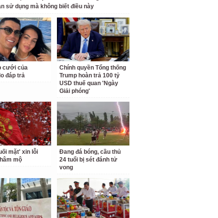
ạn sử dụng mà không biết điều này
 cưới của
Chính quyền Tổng thống
o đáp trả
Trump hoàn trả 100 tỷ
USD thuế quan 'Ngày
Giải phóng'
i mặt' xin lỗi
Đang đá bóng, cầu thủ
 hâm mộ
24 tuổi bị sét đánh tử
vong