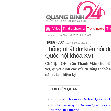
Video
Tin địa phương
Trong nước
Thế
Thời gian:
Thứ Năm 6/8/2026 01:51 AM
TRONG NƯỚC
10:46 10-03-2026
Thống nhất dự kiến nội d
Quốc hội khóa XVI
Chủ tịch QH Trần Thanh Mẫn cho biết 
xét, quyết định các vấn đề tổng thể về 
năm của nhiệm kỳ
TIN LIÊN QUAN
Cử tri Cần Thơ mong đại biểu Quốc hội k
Chi tiết nơi ứng cử đại biểu Quốc hội kh
trưởng, thứ trưởng