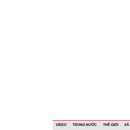
VIDEO
TRONG NƯỚC
THẾ GIỚI
XÃ