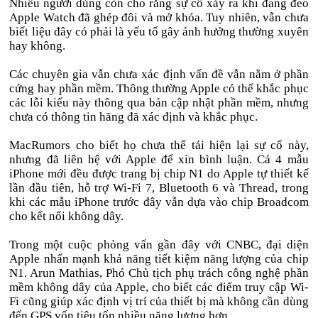
Nhiều người dùng còn cho rằng sự cố xảy ra khi đang đeo
Apple Watch đã ghép đôi và mở khóa. Tuy nhiên, vẫn chưa
biết liệu đây có phải là yếu tố gây ảnh hưởng thường xuyên
hay không.
Các chuyên gia vẫn chưa xác định vấn đề vẫn nằm ở phần
cứng hay phần mềm. Thông thường Apple có thể khắc phục
các lỗi kiểu này thông qua bản cập nhật phần mềm, nhưng
chưa có thông tin hãng đã xác định và khắc phục.
MacRumors cho biết họ chưa thể tái hiện lại sự cố này,
nhưng đã liên hệ với Apple để xin bình luận. Cả 4 mẫu
iPhone mới đều được trang bị chip N1 do Apple tự thiết kế
lần đầu tiên, hỗ trợ Wi-Fi 7, Bluetooth 6 và Thread, trong
khi các mẫu iPhone trước đây vẫn dựa vào chip Broadcom
cho kết nối không dây.
Trong một cuộc phỏng vấn gần đây với CNBC, đại diện
Apple nhấn mạnh khả năng tiết kiệm năng lượng của chip
N1. Arun Mathias, Phó Chủ tịch phụ trách công nghệ phần
mềm không dây của Apple, cho biết các điểm truy cập Wi-
Fi cũng giúp xác định vị trí của thiết bị mà không cần dùng
đến GPS vốn tiêu tốn nhiều năng lượng hơn.