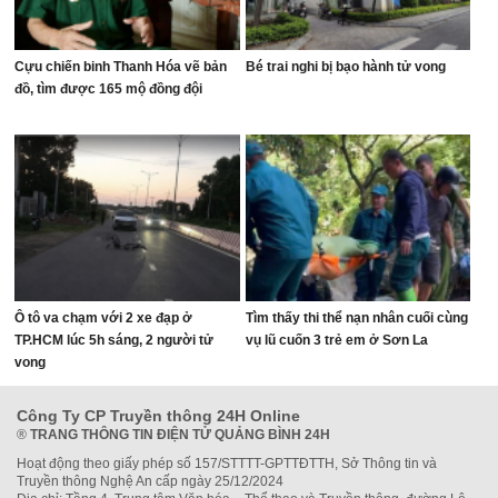
Cựu chiến binh Thanh Hóa vẽ bản
Bé trai nghi bị bạo hành tử vong
đồ, tìm được 165 mộ đồng đội
Ô tô va chạm với 2 xe đạp ở
Tìm thấy thi thể nạn nhân cuối cùng
TP.HCM lúc 5h sáng, 2 người tử
vụ lũ cuốn 3 trẻ em ở Sơn La
vong
Công Ty CP Truyền thông 24H Online
®
TRANG THÔNG TIN ĐIỆN TỬ QUẢNG BÌNH 24H
Hoạt động theo giấy phép số 157/STTTT-GPTTĐTTH, Sở Thông tin và
Truyền thông Nghệ An cấp ngày 25/12/2024