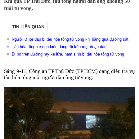
Khi qua TP Thủ Đức, tàu tông người đàn ông khoảng 50
tuổi tử vong.
TIN LIÊN QUAN
Người đi xe đạp bị tàu hỏa tông tử vong khi băng qua đường sắt
Tàu hỏa tông xe con biến dạng rồi kéo một đoạn dài
Đi bộ trên đường ray xe lửa, nam sinh bị tàu hỏa tông tử vong
Sáng 9-11, Công an TP Thủ Đức (TP HCM) đang điều tra vụ
tàu hỏa tông một người đàn ông tử vong.