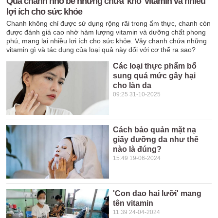
Quả chanh nhỏ bé nhưng chứa 'kho' vitamin và nhiều
lợi ích cho sức khỏe
Chanh không chỉ được sử dụng rộng rãi trong ẩm thực, chanh còn
được đánh giá cao nhờ hàm lượng vitamin và dưỡng chất phong
phú, mang lại nhiều lợi ích cho sức khỏe. Vậy chanh chứa những
vitamin gì và tác dụng của loại quả này đối với cơ thể ra sao?
Các loại thực phẩm bổ
sung quá mức gây hại
cho làn da
09:25 31-10-2025
Cách bảo quản mặt nạ
giấy dưỡng da như thế
nào là đúng?
15:49 19-06-2024
'Con dao hai lưỡi' mang
tên vitamin
11:39 24-04-2024