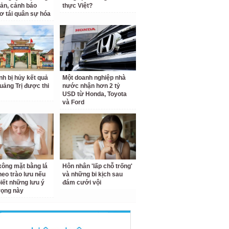
ản, cảnh báo
thực Việt?
ơ tái quân sự hóa
inh bị hủy kết quả
Một doanh nghiệp nhà
Quảng Trị được thi
nước nhận hơn 2 tỷ
USD từ Honda, Toyota
và Ford
ông mặt bằng lá
Hôn nhân 'lấp chỗ trống'
theo trào lưu nếu
và những bi kịch sau
iết những lưu ý
đám cưới vội
rọng này