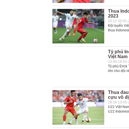
Thua Indo
2023
10:12 20-01
Đội tuyển Vi
thua Indonesi
Tỷ phú I
Việt Nam
13:44 19-01
Tỷ phú Erick 
lớn cho đội n
Thua đau 
cựu vô đ
18:16 13-05
U22 Việt Nam
U22 Indonesia