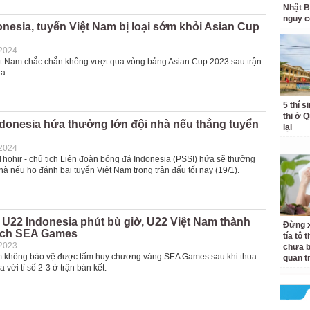
Nhật B
nguy c
nesia, tuyển Việt Nam bị loại sớm khỏi Asian Cup
-2024
ệt Nam chắc chắn không vượt qua vòng bảng Asian Cup 2023 sau trận
a.
5 thí s
thi ở 
ndonesia hứa thưởng lớn đội nhà nếu thắng tuyển
lại
-2024
Thohir - chủ tịch Liên đoàn bóng đá Indonesia (PSSI) hứa sẽ thưởng
hà nếu họ đánh bại tuyển Việt Nam trong trận đấu tối nay (19/1).
U22 Indonesia phút bù giờ, U22 Việt Nam thành
Đừng x
ịch SEA Games
tía tô 
-2023
chưa b
 không bảo vệ được tấm huy chương vàng SEA Games sau khi thua
quan t
 với tỉ số 2-3 ở trận bán kết.