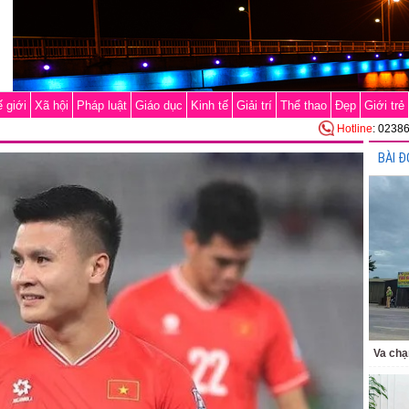
 giới
Xã hội
Pháp luật
Giáo dục
Kinh tế
Giải trí
Thể thao
Đẹp
Giới trẻ
Hotline
: 0238
BÀI Đ
Va chạ