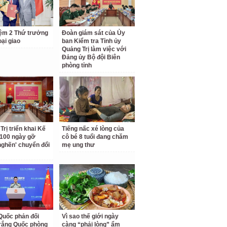
ệm 2 Thứ trưởng
Đoàn giám sát của Ủy
ại giao
ban Kiểm tra Tỉnh ủy
Quảng Trị làm việc với
Đảng ủy Bộ đội Biên
phòng tỉnh
Trị triển khai Kế
Tiếng nấc xé lòng của
100 ngày gỡ
cô bé 8 tuổi đang chăm
nghẽn' chuyển đổi
mẹ ung thư
Quốc phản đối
Vì sao thế giới ngày
rắng Quốc phòng
càng “phải lòng” ẩm