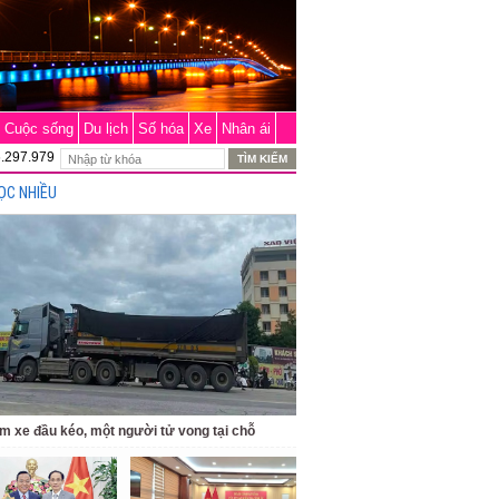
Cuộc sống
Du lịch
Số hóa
Xe
Nhân ái
6.297.979
ỌC NHIỀU
m xe đầu kéo, một người tử vong tại chỗ