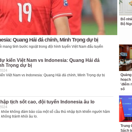
Bổ nhi
Bộ Ngo
nesia: Quang Hải đá chính, Minh Trọng dự bị
i mang tính bước ngoặt trong đội hình tuyển Việt Nam đấu tuyển
dự kiến Việt Nam vs Indonesia: Quang Hải đá
nh Trọng dự bị
-2024
Quảng 
kiến Việt Nam vs Indonesia: Quang Hải đá chính, Minh Trọng dự bị
hoạch 
'điểm 
số
hập tịch sốt cao, đội tuyển Indonesia âu lo
-2024
c khỏe không đảm bảo của một số cầu thủ nhập tịch khiến người hâm
không tránh khỏi âu lo.
Trung 
Sách t