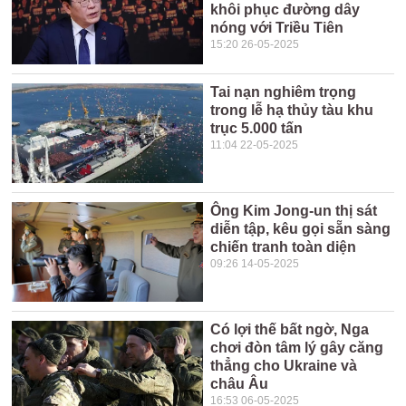
khôi phục đường dây
nóng với Triều Tiên
15:20 26-05-2025
Tai nạn nghiêm trọng
trong lễ hạ thủy tàu khu
trục 5.000 tấn
11:04 22-05-2025
Ông Kim Jong-un thị sát
diễn tập, kêu gọi sẵn sàng
chiến tranh toàn diện
09:26 14-05-2025
Có lợi thế bất ngờ, Nga
chơi đòn tâm lý gây căng
thẳng cho Ukraine và
châu Âu
16:53 06-05-2025