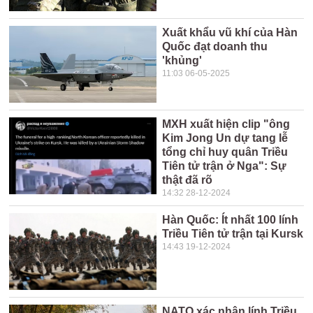
Xuất khẩu vũ khí của Hàn
Quốc đạt doanh thu
'khủng'
11:03 06-05-2025
MXH xuất hiện clip "ông
Kim Jong Un dự tang lễ
tổng chỉ huy quân Triều
Tiên tử trận ở Nga": Sự
thật đã rõ
14:32 28-12-2024
Hàn Quốc: Ít nhất 100 lính
Triều Tiên tử trận tại Kursk
14:43 19-12-2024
NATO xác nhận lính Triều