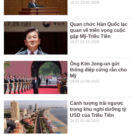
10:15 23-02-2026
Quan chức Hàn Quốc lạc
quan về triển vọng cuộc
gặp Mỹ-Triều Tiên
16:27 24-10-2025
Ông Kim Jong-un gửi
thông điệp cứng rắn cho
Mỹ
09:58 22-09-2025
Cảnh tượng trái ngược
trong khu nghỉ dưỡng tỷ
USD của Triều Tiên
14:21 03-09-2025