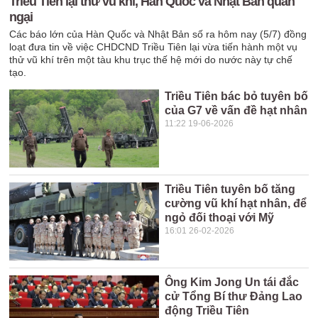
Triều Tiên lại thử vũ khí, Hàn Quốc và Nhật Bản quan
ngại
Các báo lớn của Hàn Quốc và Nhật Bản số ra hôm nay (5/7) đồng
loạt đưa tin về việc CHDCND Triều Tiên lại vừa tiến hành một vụ
thử vũ khí trên một tàu khu trục thế hệ mới do nước này tự chế
tạo.
Triều Tiên bác bỏ tuyên bố
của G7 về vấn đề hạt nhân
11:22 19-06-2026
Triều Tiên tuyên bố tăng
cường vũ khí hạt nhân, để
ngỏ đối thoại với Mỹ
16:01 26-02-2026
Ông Kim Jong Un tái đắc
cử Tổng Bí thư Đảng Lao
động Triều Tiên