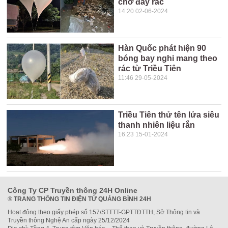
chở đầy rác
14:20 02-06-2024
Hàn Quốc phát hiện 90
bóng bay nghi mang theo
rác từ Triều Tiên
11:46 29-05-2024
Triều Tiên thử tên lửa siêu
thanh nhiên liệu rắn
16:23 15-01-2024
Công Ty CP Truyền thông 24H Online
®
TRANG THÔNG TIN ĐIỆN TỬ QUẢNG BÌNH 24H
Hoạt động theo giấy phép số 157/STTTT-GPTTĐTTH, Sở Thông tin và
Truyền thông Nghệ An cấp ngày 25/12/2024