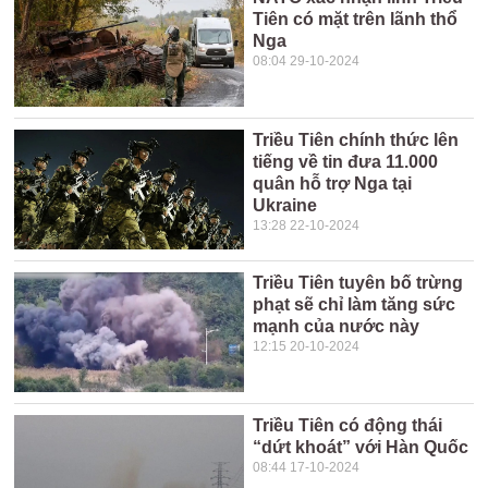
Tiên có mặt trên lãnh thổ
Nga
08:04 29-10-2024
Triều Tiên chính thức lên
tiếng về tin đưa 11.000
quân hỗ trợ Nga tại
Ukraine
13:28 22-10-2024
Triều Tiên tuyên bố trừng
phạt sẽ chỉ làm tăng sức
mạnh của nước này
12:15 20-10-2024
Triều Tiên có động thái
“dứt khoát” với Hàn Quốc
08:44 17-10-2024