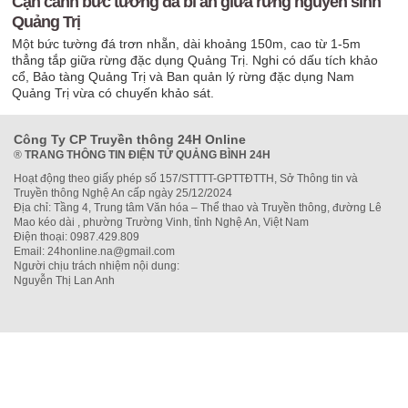
Cận cảnh bức tường đá bí ẩn giữa rừng nguyên sinh
Quảng Trị
Một bức tường đá trơn nhẵn, dài khoảng 150m, cao từ 1-5m
thẳng tắp giữa rừng đặc dụng Quảng Trị. Nghi có dấu tích khảo
cổ, Bảo tàng Quảng Trị và Ban quản lý rừng đặc dụng Nam
Quảng Trị vừa có chuyến khảo sát.
Công Ty CP Truyền thông 24H Online
®
TRANG THÔNG TIN ĐIỆN TỬ QUẢNG BÌNH 24H
Hoạt động theo giấy phép số 157/STTTT-GPTTĐTTH, Sở Thông tin và
Truyền thông Nghệ An cấp ngày 25/12/2024
Địa chỉ: Tầng 4, Trung tâm Văn hóa – Thể thao và Truyền thông, đường Lê
Mao kéo dài , phường Trường Vinh, tỉnh Nghệ An, Việt Nam
Điện thoại: 0987.429.809
Email: 24honline.na@gmail.com
Người chịu trách nhiệm nội dung:
Nguyễn Thị Lan Anh