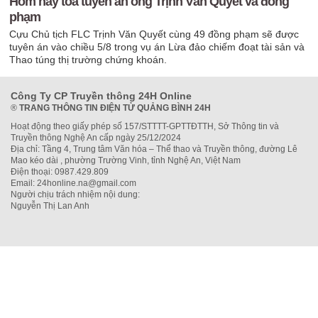
Hôm nay tòa tuyên án ông Trịnh Văn Quyết và đồng
phạm
Cựu Chủ tịch FLC Trịnh Văn Quyết cùng 49 đồng phạm sẽ được
tuyên án vào chiều 5/8 trong vụ án Lừa đảo chiếm đoạt tài sản và
Thao túng thị trường chứng khoán.
Công Ty CP Truyền thông 24H Online
®
TRANG THÔNG TIN ĐIỆN TỬ QUẢNG BÌNH 24H
Hoạt động theo giấy phép số 157/STTTT-GPTTĐTTH, Sở Thông tin và
Truyền thông Nghệ An cấp ngày 25/12/2024
Địa chỉ: Tầng 4, Trung tâm Văn hóa – Thể thao và Truyền thông, đường Lê
Mao kéo dài , phường Trường Vinh, tỉnh Nghệ An, Việt Nam
Điện thoại: 0987.429.809
Email: 24honline.na@gmail.com
Người chịu trách nhiệm nội dung:
Nguyễn Thị Lan Anh