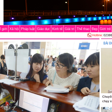
 giới
Xã hội
Pháp luật
Giáo dục
Kinh tế
Giải trí
Thể thao
Đẹp
Giới trẻ
Hotline
: 0238
BÀI Đ
Chuyển
chạy x