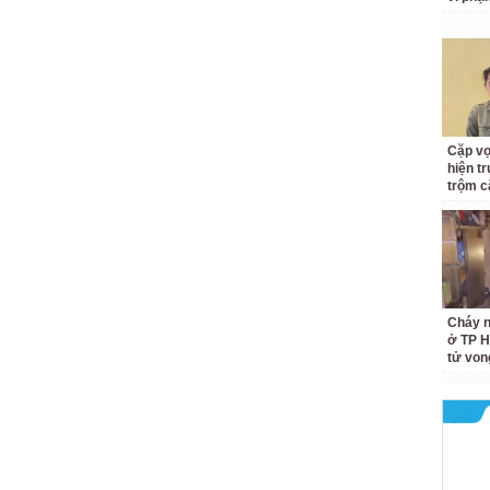
Cặp v
hiện t
trộm c
Cháy n
ở TP H
tử von