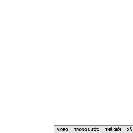
VIDEO
TRONG NƯỚC
THẾ GIỚI
XÃ