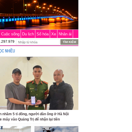
Cuộc sống
Du lịch
Số hóa
Xe
Nhân ái
6.297.979
ỌC NHIỀU
 nhầm 5 tỉ đồng, người đàn ông ở Hà Nội
e máy vào Quảng Trị để nhận lại tiền