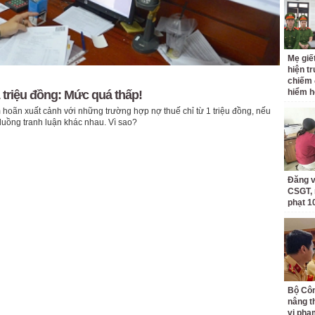
Mẹ giết
hiện t
chiếm 
hiểm h
 triệu đồng: Mức quá thấp!
 hoãn xuất cảnh với những trường hợp nợ thuế chỉ từ 1 triệu đồng, nếu
luồng tranh luận khác nhau. Vì sao?
Đăng v
CSGT, 
phạt 1
Bộ Côn
nâng t
vi phạ