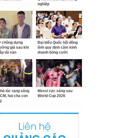
nghiệp
ợ chồng dựng
Đại biểu Quốc hội đồng
rường giả sau khi
tình quy định cấm kinh
ắp tài sản
doanh bóng cười
hà lúc rạng sáng
Messi rực sáng sau
CM, hai cha con
World Cup 2026
g