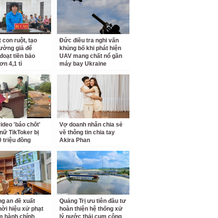
 con ruột, tạo
Đức điều tra nghi vấn
rường giả để
khủng bố khi phát hiện
đoạt tiền bảo
UAV mang chất nổ gần
ơn 4,1 tỉ
máy bay Ukraine
ideo 'báo chốt'
Vợ doanh nhân chia sẻ
nữ TikToker bị
về thông tin chia tay
0 triệu đồng
Akira Phan
g an đề xuất
Quảng Trị ưu tiên đầu tư
hời hiệu xử phạt
hoàn thiện hệ thống xử
m hành chính
lý nước thải cụm công