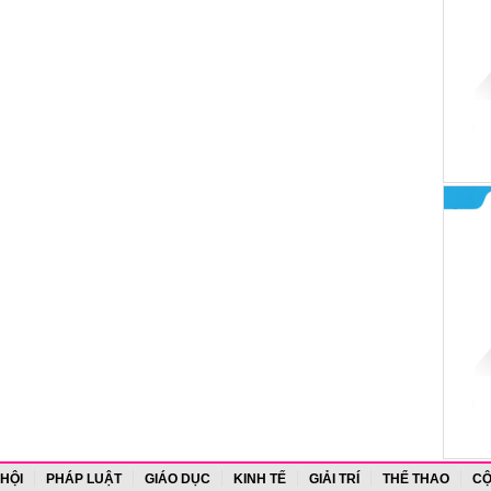
 HỘI
PHÁP LUẬT
GIÁO DỤC
KINH TẾ
GIẢI TRÍ
THỂ THAO
CỘ