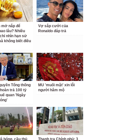
 mở nắp để
Vợ sắp cưới của
ao lâu? Nhiều
Ronaldo đáp trả
chỉ nhìn hạn sử
à không biết điều
quyền Tổng thống
MU 'muối mặt' xin lỗi
hoàn trả 100 tỷ
người hâm mộ
uế quan 'Ngày
hóng'
á bóng, cầu thủ
Thanh tra Chính phủ: 3