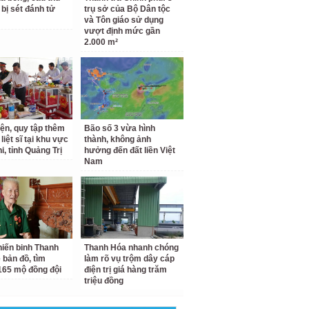
 bị sét đánh tử
trụ sở của Bộ Dân tộc
và Tôn giáo sử dụng
vượt định mức gần
2.000 m²
iện, quy tập thêm
Bão số 3 vừa hình
 liệt sĩ tại khu vực
thành, không ảnh
i, tỉnh Quảng Trị
hưởng đến đất liền Việt
Nam
iến binh Thanh
Thanh Hóa nhanh chóng
 bản đồ, tìm
làm rõ vụ trộm dây cáp
65 mộ đồng đội
điện trị giá hàng trăm
triệu đồng