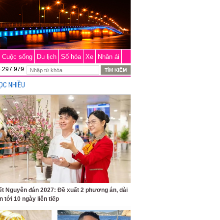
Cuộc sống
Du lịch
Số hóa
Xe
Nhân ái
6.297.979
ỌC NHIỀU
ết Nguyên đán 2027: Đề xuất 2 phương án, dài
n tới 10 ngày liên tiếp