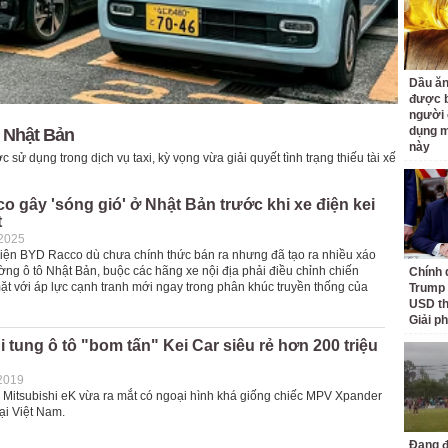
Dầu ăn
được b
người 
dụng m
i Nhật Bản
này
 sử dụng trong dịch vụ taxi, kỳ vọng vừa giải quyết tình trạng thiếu tài xế
 gây 'sóng gió' ở Nhật Bản trước khi xe điện kei
t
-2025
điện BYD Racco dù chưa chính thức bán ra nhưng đã tạo ra nhiều xáo
trường ô tô Nhật Bản, buộc các hãng xe nội địa phải điều chỉnh chiến
Chính 
ặt với áp lực cạnh tranh mới ngay trong phân khúc truyền thống của
Trump 
USD th
Giải p
i tung ô tô "bom tấn" Kei Car siêu rẻ hơn 200 triệu
2019
ị Mitsubishi eK vừa ra mắt có ngoại hình khá giống chiếc MPV Xpander
ại Việt Nam.
Đang đ