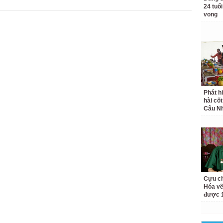
24 tuổi
vong
Phát h
hài cốt
Câu Nh
Cựu ch
Hóa vẽ
được 1