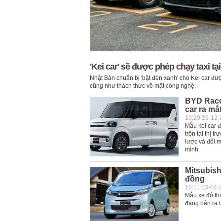
'Kei car' sẽ được phép chạy taxi tạ
Nhật Bản chuẩn bị 'bật đèn xanh' cho Kei car được
cũng như thách thức về mặt công nghệ.
BYD Racco
car ra mắ
10:29 26-12
Mẫu kei car 
trộn tại thị 
lược và đối m
mình.
Mitsubish
đồng
10:11 03-04-
Mẫu xe đô th
đang bán ra t