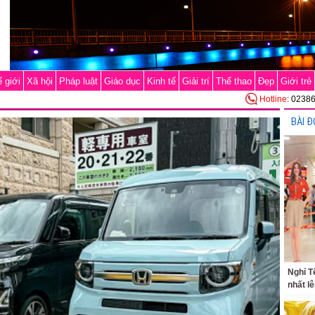
 giới
Xã hội
Pháp luật
Giáo dục
Kinh tế
Giải trí
Thể thao
Đẹp
Giới trẻ
Hotline
: 0238
BÀI Đ
Nghỉ T
nhất lê