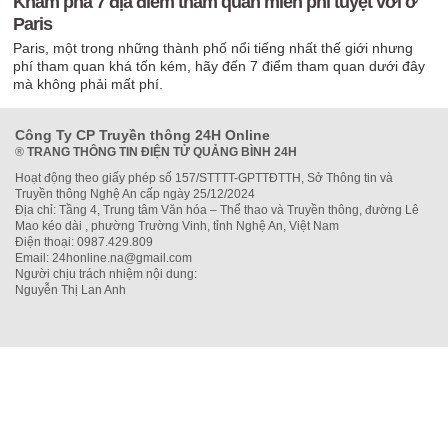
Khám phá 7 địa điểm tham quan miễn phí tuyệt vời ở
Paris
Paris, một trong những thành phố nổi tiếng nhất thế giới nhưng
phí tham quan khá tốn kém, hãy đến 7 điểm tham quan dưới đây
mà không phải mất phí.
Công Ty CP Truyền thông 24H Online
®
TRANG THÔNG TIN ĐIỆN TỬ QUẢNG BÌNH 24H
Hoạt động theo giấy phép số 157/STTTT-GPTTĐTTH, Sở Thông tin và
Truyền thông Nghệ An cấp ngày 25/12/2024
Địa chỉ: Tầng 4, Trung tâm Văn hóa – Thể thao và Truyền thông, đường Lê
Mao kéo dài , phường Trường Vinh, tỉnh Nghệ An, Việt Nam
Điện thoại: 0987.429.809
Email: 24honline.na@gmail.com
Người chịu trách nhiệm nội dung:
Nguyễn Thị Lan Anh