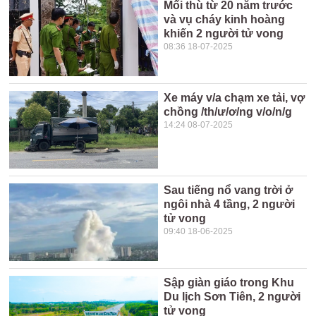
Mối thù từ 20 năm trước
và vụ cháy kinh hoàng
khiến 2 người tử vong
08:36 18-07-2025
Xe máy v/a chạm xe tải, vợ
chồng /th/ư/ơ/ng v/o/n/g
14:24 08-07-2025
Sau tiếng nổ vang trời ở
ngôi nhà 4 tầng, 2 người
tử vong
09:40 18-06-2025
Sập giàn giáo trong Khu
Du lịch Sơn Tiên, 2 người
tử vong