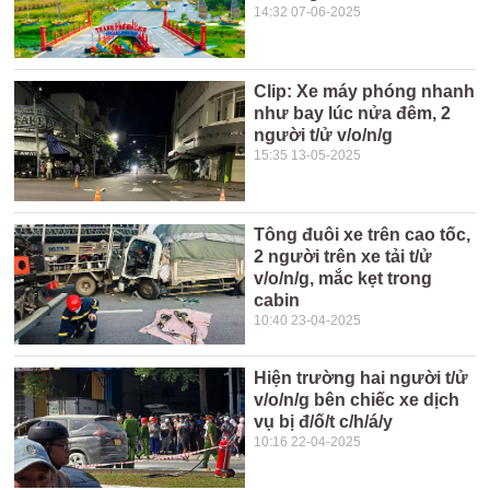
14:32 07-06-2025
Clip: Xe máy phóng nhanh
như bay lúc nửa đêm, 2
người t/ử v/o/n/g
15:35 13-05-2025
Tông đuôi xe trên cao tốc,
2 người trên xe tải t/ử
v/o/n/g, mắc kẹt trong
cabin
10:40 23-04-2025
Hiện trường hai người t/ử
v/o/n/g bên chiếc xe dịch
vụ bị đ/ố/t c/h/á/y
10:16 22-04-2025