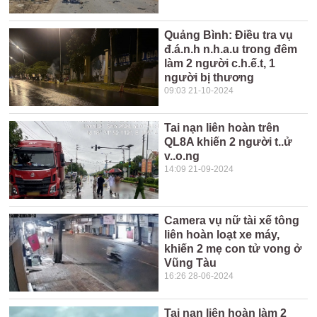
Quảng Bình: Điều tra vụ
đ.á.n.h n.h.a.u trong đêm
làm 2 người c.h.ế.t, 1
người bị thương
09:03 21-10-2024
Tai nạn liên hoàn trên
QL8A khiến 2 người t..ử
v..o.ng
14:09 21-09-2024
Camera vụ nữ tài xế tông
liên hoàn loạt xe máy,
khiến 2 mẹ con tử vong ở
Vũng Tàu
16:26 28-06-2024
Tai nạn liên hoàn làm 2