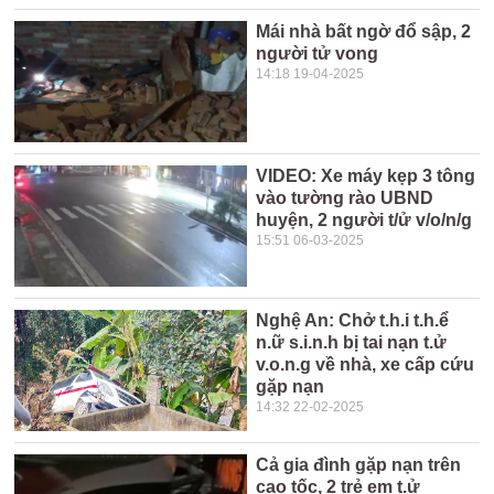
Mái nhà bất ngờ đổ sập, 2
người tử vong
14:18 19-04-2025
VIDEO: Xe máy kẹp 3 tông
vào tường rào UBND
huyện, 2 người t/ử v/o/n/g
15:51 06-03-2025
Nghệ An: Chở t.h.i t.h.ể
n.ữ s.i.n.h bị tai nạn t.ử
v.o.n.g về nhà, xe cấp cứu
gặp nạn
14:32 22-02-2025
Cả gia đình gặp nạn trên
cao tốc, 2 trẻ em t.ử