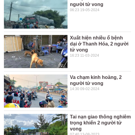
người tử vong
06:23 19-05-2024
Xuất hiện nhiều ổ bệnh
dại ở Thanh Hóa, 2 người
tử vong
16:23 11-03-2024
Va chạm kinh hoàng, 2
người tử vong
14:30 09-02-2024
Tai nạn giao thông nghiêm
trọng khiến 2 người tử
vong
07:40 13-08-2023