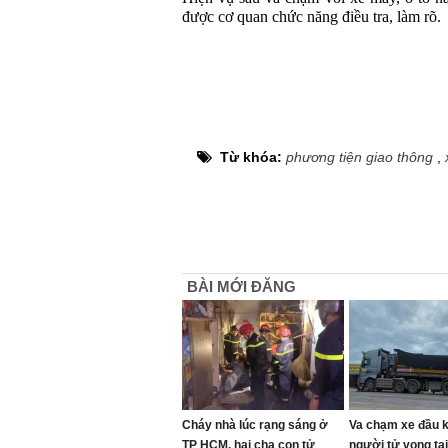
được cơ quan chức năng điều tra, làm rõ.
Từ khóa:
phương tiện giao thông
,
BÀI MỚI ĐĂNG
Cháy nhà lúc rạng sáng ở
Va chạm xe đầu k
TP HCM, hai cha con tử
người tử vong tạ