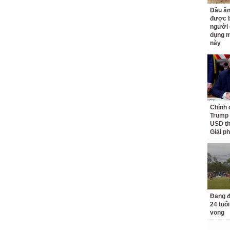
Dầu ăn
được b
người 
dụng m
này
Chính 
Trump 
USD th
Giải p
Đang đ
24 tuổi
vong