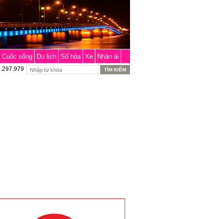
Cuộc sống
Du lịch
Số hóa
Xe
Nhân ái
6.297.979