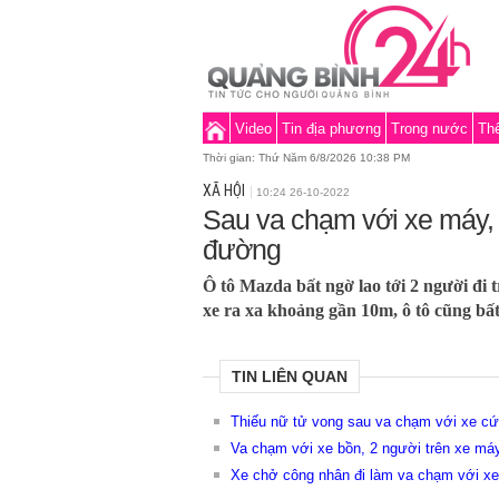
Video
Tin địa phương
Trong nước
Thế
Thời gian:
Thứ Năm 6/8/2026 10:38 PM
XÃ HỘI
10:24 26-10-2022
Sau va chạm với xe máy, 
đường
Ô tô Mazda bất ngờ lao tới 2 người đi 
xe ra xa khoảng gần 10m, ô tô cũng bấ
TIN LIÊN QUAN
Thiếu nữ tử vong sau va chạm với xe c
Va chạm với xe bồn, 2 người trên xe má
Xe chở công nhân đi làm va chạm với xe