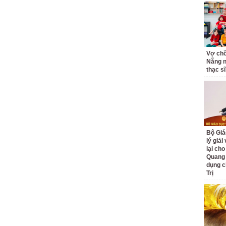
Vợ ch
Nẵng n
thạc sĩ,
Bộ Giá
lý giải
lại cho
Quang
dụng c
Trị