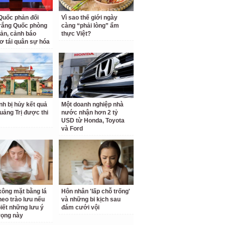
Quốc phản đối
Vì sao thế giới ngày
rắng Quốc phòng
càng “phải lòng” ẩm
ản, cảnh báo
thực Việt?
ơ tái quân sự hóa
inh bị hủy kết quả
Một doanh nghiệp nhà
Quảng Trị được thi
nước nhận hơn 2 tỷ
USD từ Honda, Toyota
và Ford
ông mặt bằng lá
Hôn nhân 'lấp chỗ trống'
theo trào lưu nếu
và những bi kịch sau
iết những lưu ý
đám cưới vội
rọng này