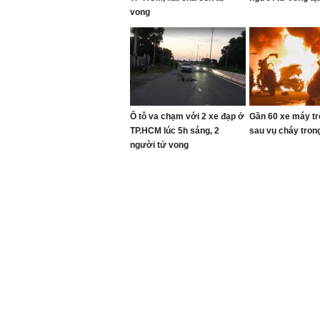
vong
Ô tô va chạm với 2 xe đạp ở
Gần 60 xe máy t
TP.HCM lúc 5h sáng, 2
sau vụ cháy tro
người tử vong