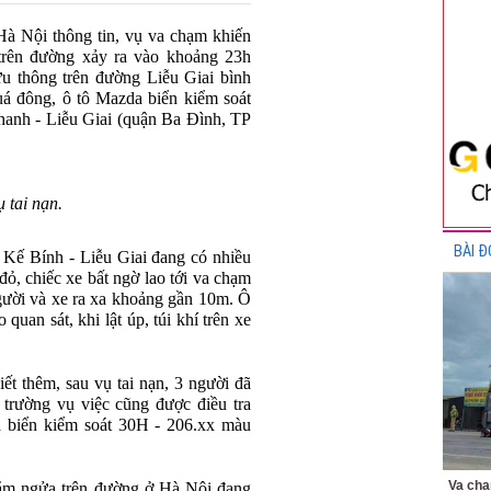
 Nội thông tin, vụ va chạm khiến
trên đường xảy ra vào khoảng 23h
ưu thông trên đường Liễu Giai bình
á đông, ô tô Mazda biển kiểm soát
anh - Liễu Giai (quận Ba Đình, TP
 tai nạn.
BÀI Đ
 Kế Bính - Liễu Giai đang có nhiều
ỏ, chiếc xe bất ngờ lao tới va chạm
người và xe ra xa khoảng gần 10m. Ô
quan sát, khi lật úp, túi khí trên xe
 thêm, sau vụ tai nạn, 3 người đã
trường vụ việc cũng được điều tra
a biển kiểm soát 30H - 206.xx màu
Va chạ
nằm ngửa trên đường ở Hà Nội đang