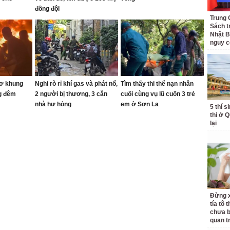
đồng đội
Trung 
Sách t
Nhật B
nguy c
rơ khung
Nghi rò rỉ khí gas và phát nổ,
Tìm thấy thi thể nạn nhân
ng đêm
2 người bị thương, 3 căn
cuối cùng vụ lũ cuốn 3 trẻ
nhà hư hỏng
em ở Sơn La
5 thí s
thi ở 
lại
Đừng x
tía tô 
chưa b
quan t