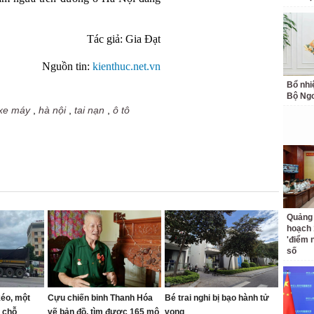
Tác giả:
Gia Đạt
Nguồn tin:
kienthuc.net.vn
Bổ nhi
Bộ Ngo
xe máy
,
hà nội
,
tai nạn
,
ô tô
Quảng 
hoạch 
'điểm 
số
éo, một
Cựu chiến binh Thanh Hóa
Bé trai nghi bị bạo hành tử
i chỗ
vẽ bản đồ, tìm được 165 mộ
vong