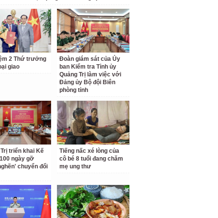
ệm 2 Thứ trưởng
Đoàn giám sát của Ủy
ại giao
ban Kiểm tra Tỉnh ủy
Quảng Trị làm việc với
Đảng ủy Bộ đội Biên
phòng tỉnh
Trị triển khai Kế
Tiếng nấc xé lòng của
100 ngày gỡ
cô bé 8 tuổi đang chăm
nghẽn' chuyển đổi
mẹ ung thư