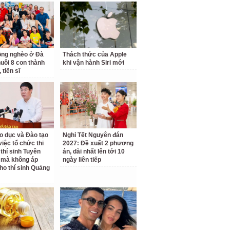
ồng nghèo ở Đà
Thách thức của Apple
uôi 8 con thành
khi vận hành Siri mới
 tiến sĩ
o dục và Đào tạo
Nghỉ Tết Nguyên đán
 việc tổ chức thi
2027: Đề xuất 2 phương
 thí sinh Tuyên
án, dài nhất lên tới 10
 mà không áp
ngày liên tiếp
ho thí sinh Quảng