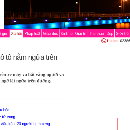
 giới
Xã hội
Pháp luật
Giáo dục
Kinh tế
Giải trí
Thể thao
Đẹp
Giới trẻ
Hotline
: 0238
ô tô nằm ngửa trên
trên xe máy và hất văng người và
t ngờ lật ngửa trên đường.
ứu hỏa
y tử vong
 đầu kéo, 20 người bị thương