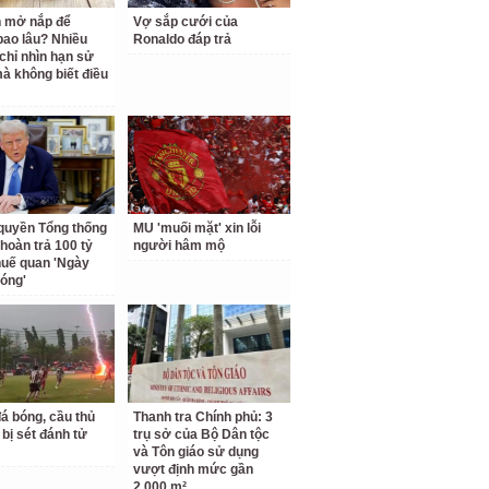
 mở nắp để
Vợ sắp cưới của
ao lâu? Nhiều
Ronaldo đáp trả
chỉ nhìn hạn sử
à không biết điều
quyền Tổng thống
MU 'muối mặt' xin lỗi
hoàn trả 100 tỷ
người hâm mộ
uế quan 'Ngày
hóng'
á bóng, cầu thủ
Thanh tra Chính phủ: 3
 bị sét đánh tử
trụ sở của Bộ Dân tộc
và Tôn giáo sử dụng
vượt định mức gần
2.000 m²