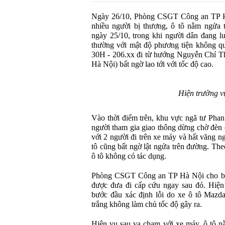
Ngày 26/10, Phòng CSGT Công an TP Hà
nhiều người bị thương, ô tô nằm ngửa 
ngày 25/10, trong khi người dân đang l
thường với mật độ phương tiện không qu
30H - 206.xx đi từ hướng Nguyễn Chí Th
Hà Nội) bất ngờ lao tới với tốc độ cao.
Hiện trường vụ
Vào thời điểm trên, khu vực ngã tư Phan
người tham gia giao thông dừng chờ đèn đ
với 2 người đi trên xe máy và hất văng 
tô cũng bất ngờ lật ngửa trên đường. Theo 
ô tô không có tác dụng.
Phòng CSGT Công an TP Hà Nội cho biết
được đưa đi cấp cứu ngay sau đó. Hiện 
bước đầu xác định lỗi do xe ô tô Mazd
trắng không làm chủ tốc độ gây ra.
Hiện vụ sau va chạm với xe máy, ô tô 