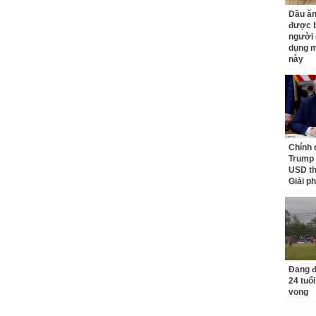
Dầu ăn
được b
người 
dụng m
này
Chính 
Trump 
USD th
Giải p
Đang đ
24 tuổi
vong