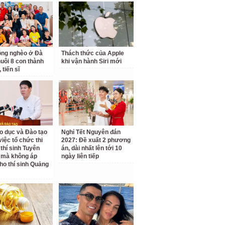
ồng nghèo ở Đà
Thách thức của Apple
uôi 8 con thành
khi vận hành Siri mới
 tiến sĩ
o dục và Đào tạo
Nghỉ Tết Nguyên đán
 việc tổ chức thi
2027: Đề xuất 2 phương
 thí sinh Tuyên
án, dài nhất lên tới 10
 mà không áp
ngày liên tiếp
ho thí sinh Quảng