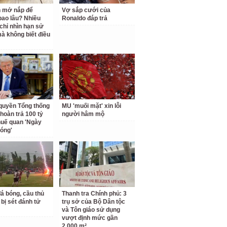
 mở nắp để
Vợ sắp cưới của
ao lâu? Nhiều
Ronaldo đáp trả
chỉ nhìn hạn sử
à không biết điều
quyền Tổng thống
MU 'muối mặt' xin lỗi
hoàn trả 100 tỷ
người hâm mộ
uế quan 'Ngày
hóng'
á bóng, cầu thủ
Thanh tra Chính phủ: 3
 bị sét đánh tử
trụ sở của Bộ Dân tộc
và Tôn giáo sử dụng
vượt định mức gần
2.000 m²