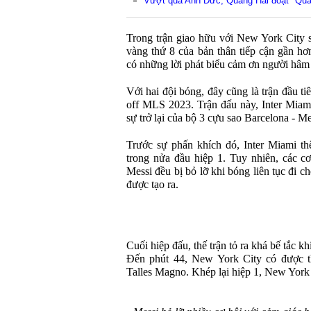
Vượt qua Anh Đức, Quang Hải đoạt "Quả
Trong trận giao hữu với New York City 
vàng thứ 8 của bản thân tiếp cận gần h
có những lời phát biểu cảm ơn người hâm
Với hai đội bóng, đây cũng là trận đầu ti
off MLS 2023. Trận đấu này, Inter Miami
sự trở lại của bộ 3 cựu sao Barcelona - Me
Trước sự phấn khích đó, Inter Miami thể
trong nửa đầu hiệp 1. Tuy nhiên, các cơ
Messi đều bị bỏ lỡ khi bóng liên tục đi c
được tạo ra.
Cuối hiệp đấu, thế trận tỏ ra khá bế tắc khi
Đến phút 44, New York City có được th
Talles Magno. Khép lại hiệp 1, New York 