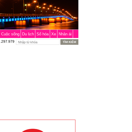
Cuộc sống
Du lịch
Số hóa
Xe
Nhân ái
6.297.979