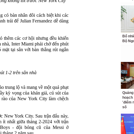
bóng không tốt trước New York City
 có bàn nhân đôi cách biệt khi các
ánh trái để Julian Fernandez dễ dàng
Bổ nhi
ó thêm các cơ hội nhưng đều khiến
Bộ Ngo
 nhà, Inter Miami phải chờ đến phút
 mặt tại sân với bàn thắng rút ngắn
nút 1-2 trên sân nhà
ào trung lộ và mang về một quả phạt
đầy kỳ vọng của khán giả, cú sút của
Quảng 
hoạch 
g rào của New York City làm chệch
'điểm 
số
ớc New York City. Sau trận đấu này,
n ít nhất giữa tháng 2-2024 với trận
 Boys - đội bóng cũ của Messi ở
i tháng 2 năm sau.