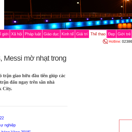
 giới
Xã hội
Pháp luật
Giáo dục
Kinh tế
Giải trí
Thể thao
Đẹp
Giới trẻ
Hotline
: 0238
, Messi mờ nhạt trong
 trận giao hữu đầu tiên giúp các
 trận đấu ngay trên sân nhà
 City.
22
sự nghiệp