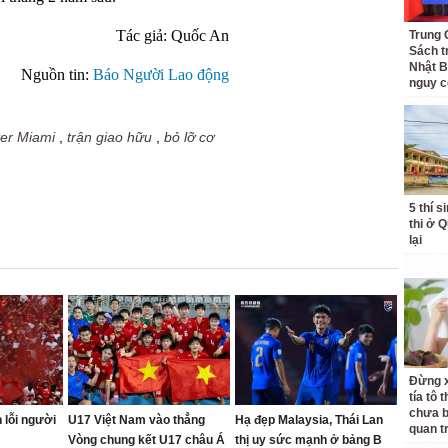
Tác giả: Quốc An
Trung 
Sách t
Nhật B
Nguồn tin:
Báo Người Lao động
nguy c
ter Miami
,
trận giao hữu
,
bỏ lỡ cơ
5 thí s
thi ở 
lại
Đừng x
tía tô 
chưa b
 lỗi người
U17 Việt Nam vào thẳng
Hạ đẹp Malaysia, Thái Lan
quan t
Vòng chung kết U17 châu Á
thị uy sức mạnh ở bảng B