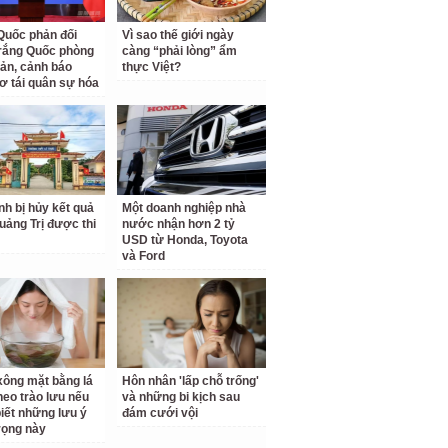
Quốc phản đối
Vì sao thế giới ngày
rắng Quốc phòng
càng “phải lòng” ẩm
ản, cảnh báo
thực Việt?
ơ tái quân sự hóa
inh bị hủy kết quả
Một doanh nghiệp nhà
Quảng Trị được thi
nước nhận hơn 2 tỷ
USD từ Honda, Toyota
và Ford
ông mặt bằng lá
Hôn nhân 'lấp chỗ trống'
theo trào lưu nếu
và những bi kịch sau
iết những lưu ý
đám cưới vội
rọng này