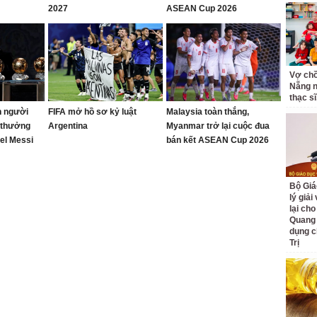
2027
ASEAN Cup 2026
Vợ ch
Nẵng n
thạc sĩ,
n người
FIFA mở hồ sơ kỷ luật
Malaysia toàn thắng,
i thưởng
Argentina
Myanmar trở lại cuộc đua
nel Messi
bán kết ASEAN Cup 2026
c vinh
Bộ Giá
lý giải
lại cho
Quang
dụng c
Trị