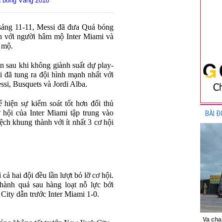
 bóng Vàng 2018"
sáng 11-11, Messi đã đưa Quả bóng
ơn với người hâm mộ Inter Miami và
 mộ.
ên sau khi không giành suất dự play-
 đã tung ra đội hình mạnh nhất với
ssi, Busquets và Jordi Alba.
 hiện sự kiểm soát tốt hơn đối thủ
 hội của Inter Miami tập trung vào
BÀI Đ
hệch khung thành với ít nhất 3 cơ hội
 cả hai đội đều lần lượt bỏ lỡ cơ hội.
ành quả sau hàng loạt nỗ lực bởi
City dẫn trước Inter Miami 1-0.
Va chạ