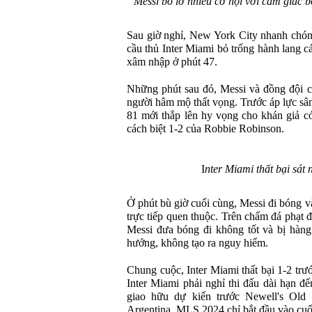
Messi bỏ lỡ nhiều cơ hội với cảm giác 
Sau giờ nghỉ, New York City nhanh chóng
cầu thủ Inter Miami bỏ trống hành lang c
xâm nhập ở phút 47.
Những phút sau đó, Messi và đồng đội c
người hâm mộ thất vọng. Trước áp lực sân
81 mới thắp lên hy vọng cho khán giả có
cách biệt 1-2 của Robbie Robinson.
I
nter Miami thất bại sát 
Ở phút bù giờ cuối cùng, Messi đi bóng v
trực tiếp quen thuộc. Trên chấm đá phạt 
Messi đưa bóng đi không tốt và bị hàn
hướng, không tạo ra nguy hiểm.
Chung cuộc, Inter Miami thất bại 1-2 trư
Inter Miami phải nghỉ thi đấu dài hạn đế
giao hữu dự kiến trước Newell's Old
Argentina. MLS 2024 chỉ bắt đầu vào cuố