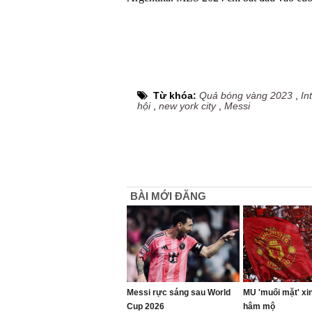
Từ khóa:
Quả bóng vàng 2023
,
In
hội
,
new york city
,
Messi
BÀI MỚI ĐĂNG
Messi rực sáng sau World
MU 'muối mặt' xin
Cup 2026
hâm mộ