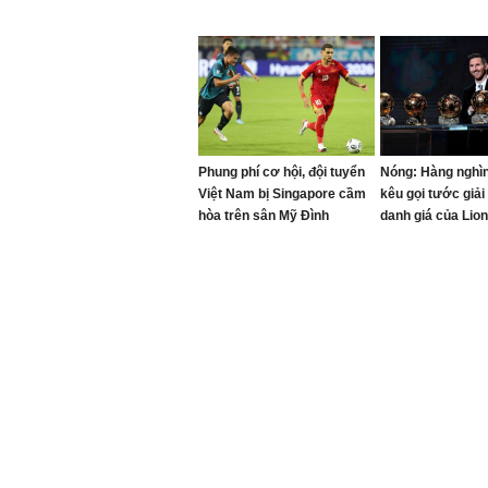
Phung phí cơ hội, đội tuyển
Nóng: Hàng nghì
Việt Nam bị Singapore cầm
kêu gọi tước giả
hòa trên sân Mỹ Đình
danh giá của Lio
sau vài tuần đượ
danh?