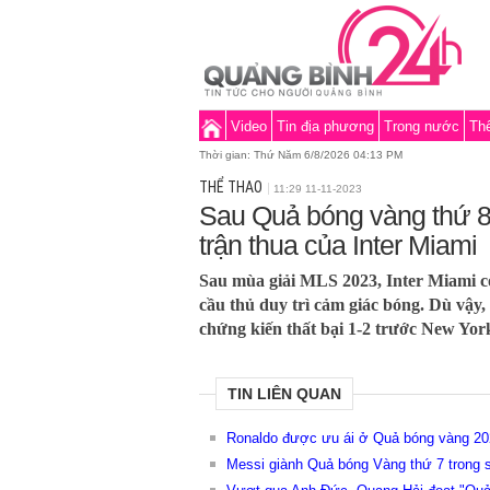
Video
Tin địa phương
Trong nước
Thế
Thời gian:
Thứ Năm 6/8/2026 04:14 PM
THỂ THAO
11:29 11-11-2023
Sau Quả bóng vàng thứ 8
trận thua của Inter Miami
Sau mùa giải MLS 2023, Inter Miami có
cầu thủ duy trì cảm giác bóng. Dù vậy,
chứng kiến thất bại 1-2 trước New York
TIN LIÊN QUAN
Ronaldo được ưu ái ở Quả bóng vàng 20
Messi giành Quả bóng Vàng thứ 7 trong 