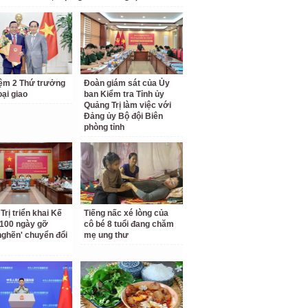
ệm 2 Thứ trưởng
Đoàn giám sát của Ủy
ại giao
ban Kiểm tra Tỉnh ủy
Quảng Trị làm việc với
Đảng ủy Bộ đội Biên
phòng tỉnh
Trị triển khai Kế
Tiếng nấc xé lòng của
100 ngày gỡ
cô bé 8 tuổi đang chăm
nghẽn' chuyển đổi
mẹ ung thư