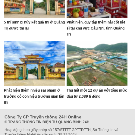
5 thí sinh bị hủy kết quả thi ở Quảng
Phát hiện, quy tập thêm hài cốt liệt
Trị được thi lại
sĩ tại khu vực Câu Nhi, tỉnh Quảng
Trị
Phát hiện thêm nhiều sai phạm ở
Thu hút mới 12 dự án với tổng mức
trường có con hiệu trưởng gian lận
đầu tư 2.089 tỉ đồng
thi
Công Ty CP Truyền thông 24H Online
®
TRANG THÔNG TIN ĐIỆN TỬ QUẢNG BÌNH 24H
Hoạt động theo giấy phép số 157/STTTT-GPTTĐTTH, Sở Thông tin và
Truyền thông Nghệ An cấp ngày 25/12/2024