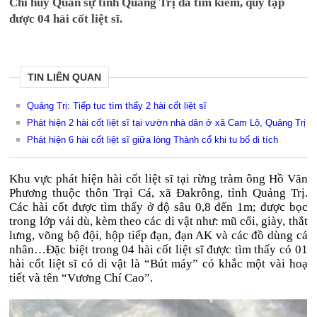
Chỉ huy Quân sự tỉnh Quảng Trị đã tìm kiếm, quy tập
được 04 hài cốt liệt sĩ.
TIN LIÊN QUAN
Quảng Trị: Tiếp tục tìm thấy 2 hài cốt liệt sĩ
Phát hiện 2 hài cốt liệt sĩ tại vườn nhà dân ở xã Cam Lộ, Quảng Trị
Phát hiện 6 hài cốt liệt sĩ giữa lòng Thành cổ khi tu bổ di tích
Khu vực phát hiện hài cốt liệt sĩ tại rừng tràm ông Hồ Văn
Phương thuộc thôn Trại Cá, xã Đakrông, tỉnh Quảng Trị.
Các hài cốt được tìm thấy ở độ sâu 0,8 đến 1m; được bọc
trong lớp vải dù, kèm theo các di vật như: mũ cối, giày, thắt
lưng, võng bộ đội, hộp tiếp đạn, đạn AK và các đồ dùng cá
nhân…Đặc biệt trong 04 hài cốt liệt sĩ được tìm thấy có 01
hài cốt liệt sĩ có di vật là “Bút máy” có khắc một vài hoạ
tiết và tên “Vương Chí Cao”.