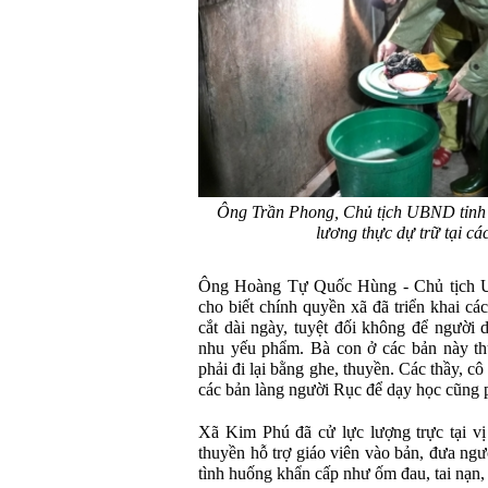
Ông Trần Phong, Chủ tịch UBND tỉnh 
lương thực dự trữ tại c
Ông Hoàng Tự Quốc Hùng - Chủ tịch 
cho biết chính quyền xã đã triển khai cá
cắt dài ngày, tuyệt đối không để người 
nhu yếu phẩm. Bà con ở các bản này th
phải đi lại bằng ghe, thuyền. Các thầy, c
các bản làng người Rục để dạy học cũng p
Xã Kim Phú đã cử lực lượng trực tại vị t
thuyền hỗ trợ giáo viên vào bản, đưa ngư
tình huống khẩn cấp như ốm đau, tai nạn, 