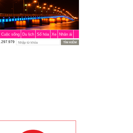
Cuộc sống
Du lịch
Số hóa
Xe
Nhân ái
6.297.979