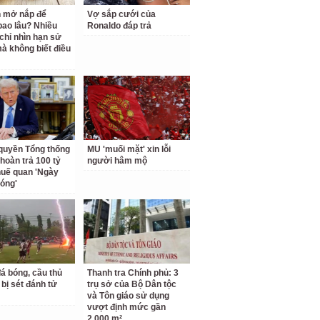
 mở nắp để
Vợ sắp cưới của
ao lâu? Nhiều
Ronaldo đáp trả
chỉ nhìn hạn sử
à không biết điều
quyền Tổng thống
MU 'muối mặt' xin lỗi
hoàn trả 100 tỷ
người hâm mộ
uế quan 'Ngày
hóng'
á bóng, cầu thủ
Thanh tra Chính phủ: 3
 bị sét đánh tử
trụ sở của Bộ Dân tộc
và Tôn giáo sử dụng
vượt định mức gần
2.000 m²