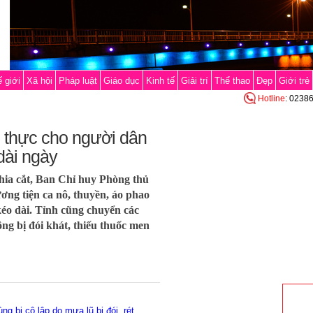
 giới
Xã hội
Pháp luật
Giáo dục
Kinh tế
Giải trí
Thể thao
Đẹp
Giới trẻ
Hotline
: 0238
 thực cho người dân
dài ngày
chia cắt, Ban Chỉ huy Phòng thủ
ơng tiện ca nô, thuyền, áo phao
éo dài. Tỉnh cũng chuyển các
ng bị đói khát, thiếu thuốc men
g bị cô lập do mưa lũ bị đói, rét