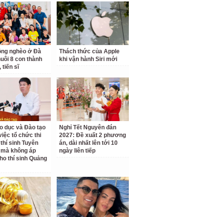
ồng nghèo ở Đà
Thách thức của Apple
uôi 8 con thành
khi vận hành Siri mới
 tiến sĩ
o dục và Đào tạo
Nghỉ Tết Nguyên đán
 việc tổ chức thi
2027: Đề xuất 2 phương
 thí sinh Tuyên
án, dài nhất lên tới 10
 mà không áp
ngày liên tiếp
ho thí sinh Quảng