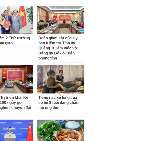
ệm 2 Thứ trưởng
Đoàn giám sát của Ủy
ại giao
ban Kiểm tra Tỉnh ủy
Quảng Trị làm việc với
Đảng ủy Bộ đội Biên
phòng tỉnh
Trị triển khai Kế
Tiếng nấc xé lòng của
100 ngày gỡ
cô bé 8 tuổi đang chăm
nghẽn' chuyển đổi
mẹ ung thư