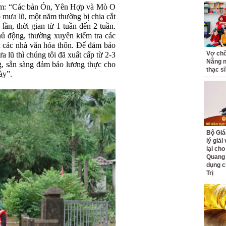
m: “Các bản Ón, Yên Hợp và Mò O
 mưa lũ, một năm thường bị chia cắt
lần, thời gian từ 1 tuần đến 2 tuần.
hủ động, thường xuyên kiểm tra các
ến các nhà văn hóa thôn. Để đảm bảo
Vợ ch
a lũ thì chúng tôi đã xuất cấp từ 2-3
Nẵng n
g, sẵn sàng đảm bảo lương thực cho
thạc sĩ,
ày”.
Bộ Giá
lý giải
lại cho
Quang
dụng c
Trị