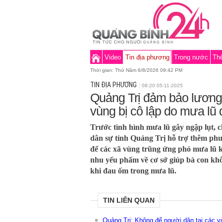
Video
Tin địa phương
Trong nước
Thế
Thời gian:
Thứ Năm 6/8/2026 09:42 PM
TIN ĐỊA PHƯƠNG
08:20 05-11-2025
Quảng Trị đảm bảo lương
vùng bị cô lập do mưa lũ 
Trước tình hình mưa lũ gây ngập lụt, 
dân sự tỉnh Quảng Trị hỗ trợ thêm phư
để các xã vùng trũng ứng phó mưa lũ k
nhu yếu phẩm về cơ sở giúp bà con khô
khi đau ốm trong mưa lũ.
TIN LIÊN QUAN
Quảng Trị: Không để người dân tại các vùn