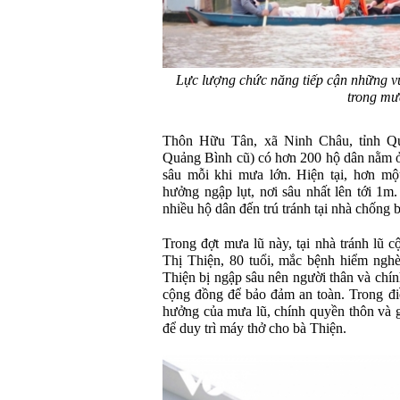
Lực lượng chức năng tiếp cận những v
trong mư
Thôn Hữu Tân, xã Ninh Châu, tỉnh Qu
Quảng Bình cũ) có hơn 200 hộ dân nằm ở
sâu mỗi khi mưa lớn. Hiện tại, hơn mộ
hưởng ngập lụt, nơi sâu nhất lên tới 1m
nhiều hộ dân đến trú tránh tại nhà chống
Trong đợt mưa lũ này, tại nhà tránh lũ
Thị Thiện, 80 tuổi, mắc bệnh hiểm ngh
Thiện bị ngập sâu nên người thân và chí
cộng đồng để bảo đảm an toàn. Trong điề
hưởng của mưa lũ, chính quyền thôn và g
để duy trì máy thở cho bà Thiện.