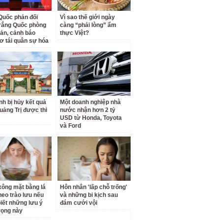
Quốc phản đối
Vì sao thế giới ngày
rắng Quốc phòng
càng “phải lòng” ẩm
ản, cảnh báo
thực Việt?
ơ tái quân sự hóa
inh bị hủy kết quả
Một doanh nghiệp nhà
Quảng Trị được thi
nước nhận hơn 2 tỷ
USD từ Honda, Toyota
và Ford
ông mặt bằng lá
Hôn nhân 'lấp chỗ trống'
theo trào lưu nếu
và những bi kịch sau
iết những lưu ý
đám cưới vội
rọng này