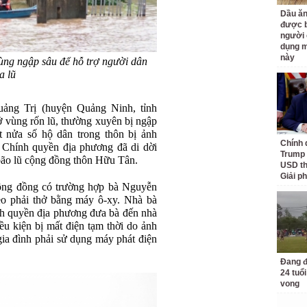
Dầu ăn
được b
người 
dụng m
này
ùng ngập sâu để hỗ trợ người dân
a lũ
ảng Trị (huyện Quảng Ninh, tỉnh
 vùng rốn lũ, thường xuyên bị ngập
t nửa số hộ dân trong thôn bị ảnh
Chính 
. Chính quyền địa phương đã di dời
Trump 
 bão lũ cộng đồng thôn Hữu Tân.
USD th
Giải p
 cộng đồng có trường hợp bà Nguyễn
èo phải thở bằng máy ô-xy. Nhà bà
nh quyền địa phương đưa bà đến nhà
u kiện bị mất điện tạm thời do ảnh
ia đình phải sử dụng máy phát điện
Đang đ
24 tuổi
vong