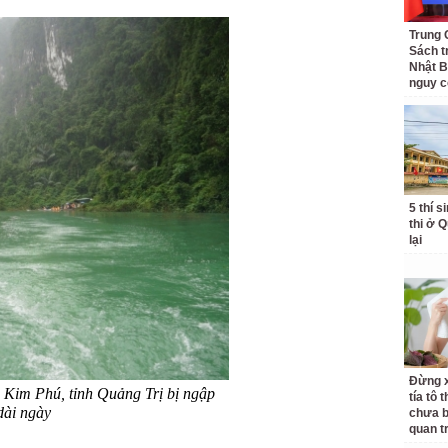
Trung 
Sách t
Nhật B
nguy c
5 thí s
thi ở 
lại
Đừng x
Kim Phú, tỉnh Quảng Trị bị ngập
tía tô 
 dài ngày
chưa b
quan t