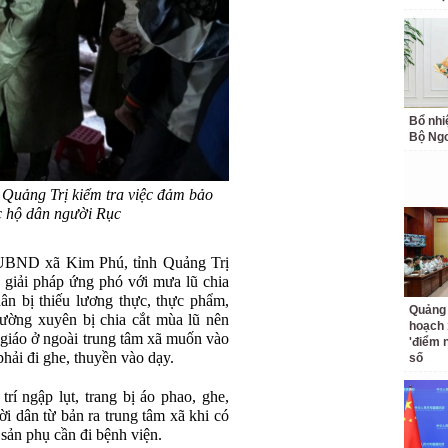
Bổ nhi
Bộ Ngo
Quảng Trị kiểm tra việc đảm bảo
ác hộ dân người Rục
UBND xã Kim Phú, tỉnh Quảng Trị
c giải pháp ứng phó với mưa lũ chia
dân bị thiếu lương thực, thực phẩm,
Quảng 
ường xuyên bị chia cắt mùa lũ nên
hoạch 
ô giáo ở ngoài trung tâm xã muốn vào
'điểm 
hải đi ghe, thuyền vào dạy.
số
rí ngập lụt, trang bị áo phao, ghe,
ời dân từ bản ra trung tâm xã khi có
sản phụ cần đi bệnh viện.