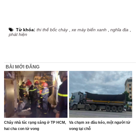
Từ khóa:
thi thể bốc cháy
,
xe máy biển xanh
,
nghĩa địa
,
phát hiện
BÀI MỚI ĐĂNG
Cháy nhà lúc rạng sáng ở TP HCM,
Va chạm xe đầu kéo, một người tử
hai cha con tử vong
vong tại chỗ