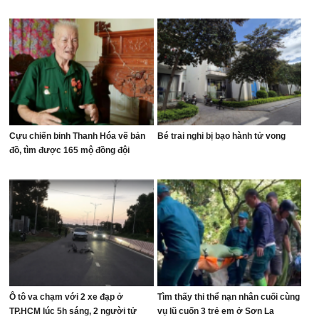
Cựu chiến binh Thanh Hóa vẽ bản
Bé trai nghi bị bạo hành tử vong
đồ, tìm được 165 mộ đồng đội
Ô tô va chạm với 2 xe đạp ở
Tìm thấy thi thể nạn nhân cuối cùng
TP.HCM lúc 5h sáng, 2 người tử
vụ lũ cuốn 3 trẻ em ở Sơn La