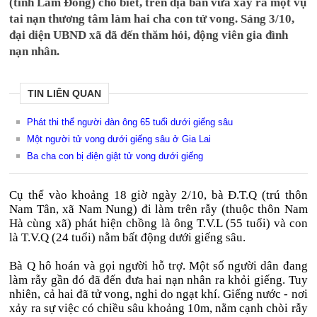
(tỉnh Lâm Đồng) cho biết, trên địa bàn vừa xảy ra một vụ
tai nạn thương tâm làm hai cha con tử vong. Sáng 3/10,
đại diện UBND xã đã đến thăm hỏi, động viên gia đình
nạn nhân.
TIN LIÊN QUAN
Phát thi thể người đàn ông 65 tuổi dưới giếng sâu
Một người tử vong dưới giếng sâu ở Gia Lai
Ba cha con bị điện giật tử vong dưới giếng
Cụ thể vào khoảng 18 giờ ngày 2/10, bà Đ.T.Q (trú thôn
Nam Tân, xã Nam Nung) đi làm trên rẫy (thuộc thôn Nam
Hà cùng xã) phát hiện chồng là ông T.V.L (55 tuổi) và con
là T.V.Q (24 tuổi) nằm bất động dưới giếng sâu.
Bà Q hô hoán và gọi người hỗ trợ. Một số người dân đang
làm rẫy gần đó đã đến đưa hai nạn nhân ra khỏi giếng. Tuy
nhiên, cả hai đã tử vong, nghi do ngạt khí. Giếng nước - nơi
xảy ra sự việc có chiều sâu khoảng 10m, nằm cạnh chòi rẫy