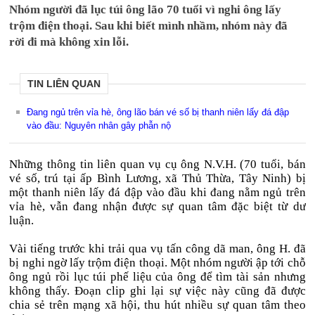
Nhóm người đã lục túi ông lão 70 tuổi vì nghi ông lấy
trộm điện thoại. Sau khi biết mình nhầm, nhóm này đã
rời đi mà không xin lỗi.
TIN LIÊN QUAN
Đang ngủ trên vỉa hè, ông lão bán vé số bị thanh niên lấy đá đập
vào đầu: Nguyên nhân gây phẫn nộ
Những thông tin liên quan vụ cụ ông N.V.H. (70 tuổi, bán
vé số, trú tại ấp Bình Lương, xã Thủ Thừa, Tây Ninh) bị
một thanh niên lấy đá đập vào đầu khi đang nằm ngủ trên
vỉa hè, vẫn đang nhận được sự quan tâm đặc biệt từ dư
luận.
Vài tiếng trước khi trải qua vụ tấn công dã man, ông H. đã
bị nghi ngờ lấy trộm điện thoại. Một nhóm người ập tới chỗ
ông ngủ rồi lục túi phế liệu của ông để tìm tài sản nhưng
không thấy. Đoạn clip ghi lại sự việc này cũng đã được
chia sẻ trên mạng xã hội, thu hút nhiều sự quan tâm theo