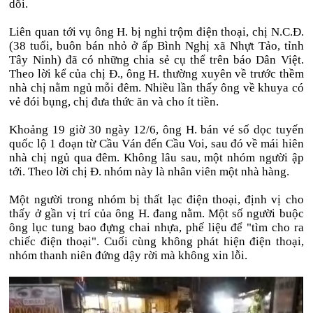
dõi.
Liên quan tới vụ ông H. bị nghi trộm điện thoại, chị N.C.Đ.
(38 tuổi, buôn bán nhỏ ở ấp Bình Nghị xã Nhựt Tảo, tỉnh
Tây Ninh) đã có những chia sẻ cụ thể trên báo Dân Việt.
Theo lời kể của chị Đ., ông H. thường xuyên về trước thềm
nhà chị nằm ngủ mỗi đêm. Nhiều lần thấy ông về khuya có
vẻ đói bụng, chị đưa thức ăn và cho ít tiền.
Khoảng 19 giờ 30 ngày 12/6, ông H. bán vé số dọc tuyến
quốc lộ 1 đoạn từ Cầu Ván đến Cầu Voi, sau đó về mái hiên
nhà chị ngủ qua đêm. Không lâu sau, một nhóm người ập
tới. Theo lời chị Đ. nhóm này là nhân viên một nhà hàng.
Một người trong nhóm bị thất lạc điện thoại, định vị cho
thấy ở gần vị trí của ông H. đang nằm. Một số người buộc
ông lục tung bao đựng chai nhựa, phế liệu để "tìm cho ra
chiếc điện thoại". Cuối cùng không phát hiện điện thoại,
nhóm thanh niên đứng dậy rời mà không xin lỗi.