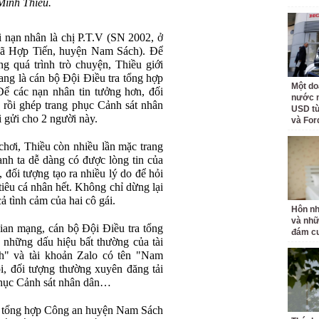
Minh Thiều.
 nạn nhân là chị P.T.V (SN 2002, ở
ã Hợp Tiến, huyện Nam Sách). Để
ng quá trình trò chuyện, Thiều giới
đang là cán bộ Đội Điều tra tổng hợp
Một do
ể các nạn nhân tin tưởng hơn, đối
nước n
rồi ghép trang phục Cảnh sát nhân
USD từ
 gửi cho 2 người này.
và For
chơi, Thiều còn nhiều lần mặc trang
nh ta dễ dàng có được lòng tin của
, đối tượng tạo ra nhiều lý do để hỏi
 tiêu cá nhân hết. Không chỉ dừng lại
cả tình cảm của hai cô gái.
Hôn nh
và nhữ
ian mạng, cán bộ Đội Điều tra tổng
đám cư
những dấu hiệu bất thường của tài
" và tài khoản Zalo có tên "Nam
i, đối tượng thường xuyên đăng tải
phục Cảnh sát nhân dân…
ra tổng hợp Công an huyện Nam Sách