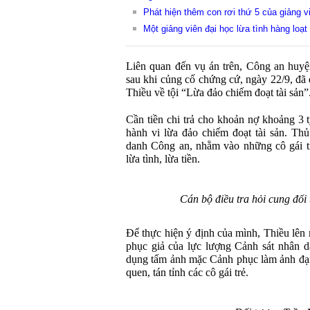
Phát hiện thêm con rơi thứ 5 của giảng v
Một giảng viên đại học lừa tình hàng loạt
Liên quan đến vụ án trên, Công an huy
sau khi củng cố chứng cứ, ngày 22/9, đã 
Thiều về tội “Lừa đảo chiếm đoạt tài sản”
Cần tiền chi trả cho khoản nợ khoảng 3 
hành vi lừa đảo chiếm đoạt tài sản. Thủ
danh Công an, nhằm vào những cô gái tr
lừa tình, lừa tiền.
Cán bộ điều tra hỏi cung đối
Để thực hiện ý định của mình, Thiều lên 
phục giả của lực lượng Cảnh sát nhân d
dụng tấm ảnh mặc Cảnh phục làm ảnh đại
quen, tán tỉnh các cô gái trẻ.