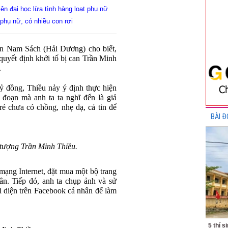
iên đại học lừa tình hàng loạt phụ nữ
 phụ nữ, có nhiều con rơi
ện Nam Sách (Hải Dương) cho biết,
quyết định khởi tố bị can Trần Minh
.
tỷ đồng, Thiều nảy ý định thực hiện
 đoạn mà anh ta ta nghĩ đến là giả
ẻ chưa có chồng, nhẹ dạ, cả tin để
BÀI Đ
 tượng Trần Minh Thiều.
mạng Internet, đặt mua một bộ trang
ân. Tiếp đó, anh ta chụp ảnh và sử
 diện trên Facebook cá nhân để làm
5 thí s