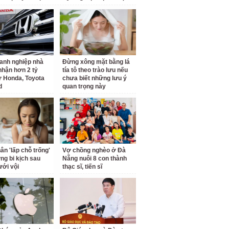
anh nghiệp nhà
Đừng xông mặt bằng lá
hận hơn 2 tỷ
tía tô theo trào lưu nếu
 Honda, Toyota
chưa biết những lưu ý
d
quan trọng này
ân 'lấp chỗ trống'
Vợ chồng nghèo ở Đà
ng bi kịch sau
Nẵng nuôi 8 con thành
ới vội
thạc sĩ, tiến sĩ