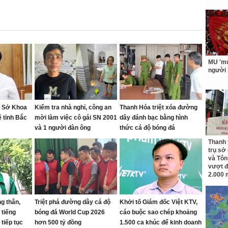
MU 'muố
người
c Sở Khoa
Kiểm tra nhà nghỉ, công an
Thanh Hóa triệt xóa đường
 tỉnh Bắc
mời làm việc cô gái SN 2001
dây đánh bạc bằng hình
và 1 người đàn ông
thức cá độ bóng đá
Thanh 
trụ sở
và Tôn
vượt đ
2.000 
g thân,
Triệt phá đường dây cá độ
Khởi tố Giám đốc Việt KTV,
 tiếng
bóng đá World Cup 2026
cáo buộc sao chép khoảng
 tiếp tục
hơn 500 tỷ đồng
1.500 ca khúc để kinh doanh