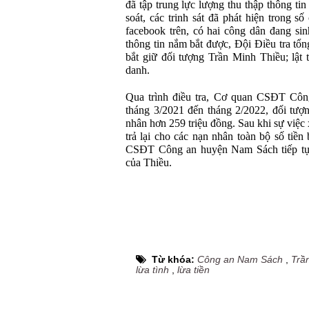
đã tập trung lực lượng thu thập thông tin
soát, các trinh sát đã phát hiện trong s
facebook trên, có hai công dân đang s
thông tin nắm bắt được, Đội Điều tra t
bắt giữ đối tượng Trần Minh Thiều; lật 
danh.
Qua trình điều tra, Cơ quan CSĐT Côn
tháng 3/2021 đến tháng 2/2022, đối tượ
nhân hơn 259 triệu đồng. Sau khi sự việc 
trả lại cho các nạn nhân toàn bộ số tiề
CSĐT Công an huyện Nam Sách tiếp tục 
của Thiều.
Từ khóa:
Công an Nam Sách
,
Trầ
lừa tình
,
lừa tiền