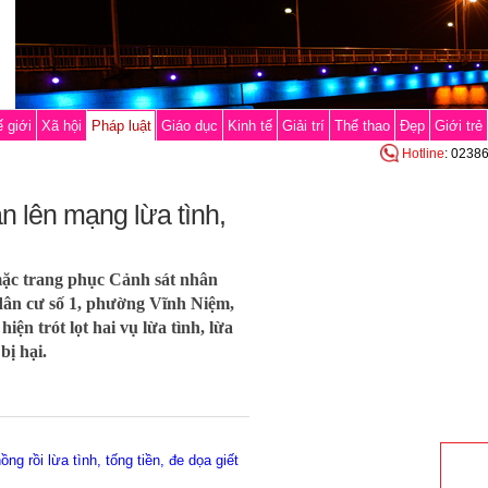
 giới
Xã hội
Pháp luật
Giáo dục
Kinh tế
Giải trí
Thể thao
Đẹp
Giới trẻ
Hotline
: 0238
an lên mạng lừa tình,
mặc trang phục Cảnh sát nhân
dân cư số 1, phường Vĩnh Niệm,
ện trót lọt hai vụ lừa tình, lừa
bị hại.
g rồi lừa tình, tống tiền, đe dọa giết