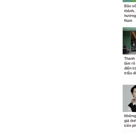
karaoke
Bão số
thành,
hưởng 
Nam
Thanh
làm rõ
điện tr
triệu 
Những
giả tìn
trên p