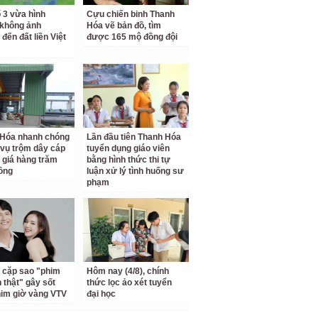
 3 vừa hình
Cựu chiến binh Thanh
 không ảnh
Hóa vẽ bản đồ, tìm
đến đất liền Việt
được 165 mộ đồng đội
 Hóa nhanh chóng
Lần đầu tiên Thanh Hóa
 vụ trộm dây cáp
tuyển dụng giáo viên
ị giá hàng trăm
bằng hình thức thi tự
đồng
luận xử lý tình huống sư
phạm
 cặp sao "phim
Hôm nay (4/8), chính
h thật" gây sốt
thức lọc ảo xét tuyển
him giờ vàng VTV
đại học