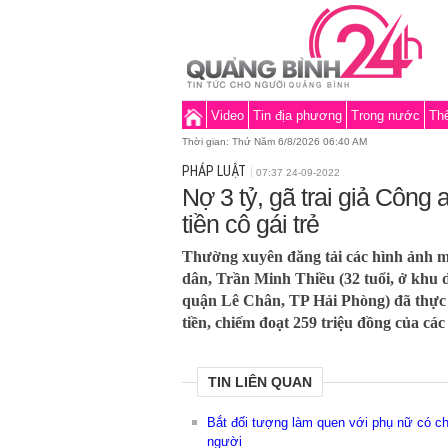
Video
Tin địa phương
Trong nước
Thế
Thời gian:
Thứ Năm 6/8/2026 06:40 AM
PHÁP LUẬT
07:37 24-09-2022
Nợ 3 tỷ, gã trai giả Công 
tiền cô gái trẻ
Thường xuyên đăng tải các hình ảnh 
dân, Trần Minh Thiều (32 tuổi, ở khu 
quận Lê Chân, TP Hải Phòng) đã thực hi
tiền, chiếm đoạt 259 triệu đồng của các 
TIN LIÊN QUAN
Bắt đối tượng làm quen với phụ nữ có chồn
người