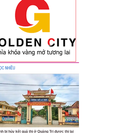
ỌC NHIỀU
inh bị hủy kết quả thi ở Quảng Trị được thi lại