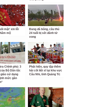
i mặt' xin lỗi
Đang đá bóng, cầu thủ
 hâm mộ
24 tuổi bị sét đánh tử
vong
tra Chính phủ: 3
Phát hiện, quy tập thêm
 của Bộ Dân tộc
hài cốt liệt sĩ tại khu vực
 giáo sử dụng
Câu Nhi, tỉnh Quảng Trị
ịnh mức gần
m²