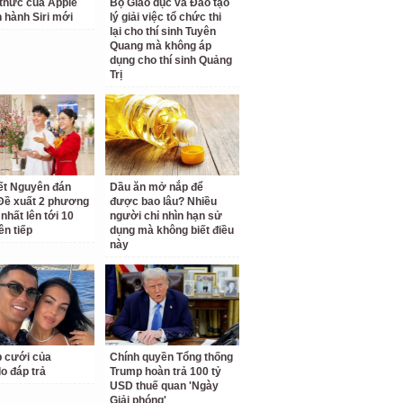
thức của Apple
Bộ Giáo dục và Đào tạo
n hành Siri mới
lý giải việc tổ chức thi
lại cho thí sinh Tuyên
Quang mà không áp
dụng cho thí sinh Quảng
Trị
ết Nguyên đán
Dầu ăn mở nắp để
Đề xuất 2 phương
được bao lâu? Nhiều
 nhất lên tới 10
người chỉ nhìn hạn sử
ên tiếp
dụng mà không biết điều
này
 cưới của
Chính quyền Tổng thống
o đáp trả
Trump hoàn trả 100 tỷ
USD thuế quan 'Ngày
Giải phóng'