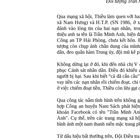
Đối tượng Trần 
Qua mạng xã hội, Thiều làm quen với hai
xã Nam Hưng) và H.T.P. (SN 1986, ở x
đánh vào lòng tin của hai nạn nhân, tro
thiệu anh ta tên là Trần Minh Anh, hiện 
Công an TP Hải Phòng, chưa kết hôn. Đ
tượng còn chụp ảnh chân dung của mình 
dân, đeo quân hàm Trung úy, đội mũ kê pi
Không dừng lại ở đó, khi đến nhà chị V 
phục Cảnh sát nhân dân. Điều đó khiến a
người bị hại. Sau khi biết “cá đã cắn câu”
vay tiền các nạn nhân rồi chiếm đoạt, chi
ở việc chiếm đoạt tiền, Thiều còn lừa gạt 
Qua công tác nắm tình hình trên không g
hợp Công an huyện Nam Sách phát hiện 
khoản Facebook có tên "Trần Minh Anh
Anh". Cụ thể, trên các trang mạng xã hộ
hình ảnh một nam thanh niên mặc trang 
Từ dấu hiệu bất thường trên, Đội Điều t