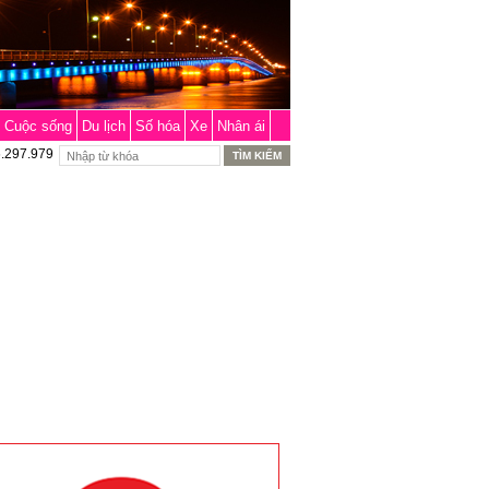
Cuộc sống
Du lịch
Số hóa
Xe
Nhân ái
6.297.979