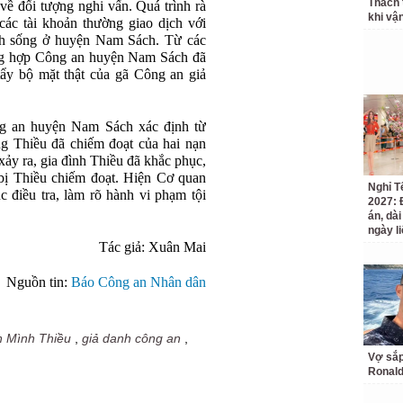
Thách 
 về đối tượng nghi vấn. Quá trình rà
khi vậ
ố các tài khoản thường giao dịch với
inh sống ở huyện Nam Sách. Từ các
ổng hợp Công an huyện Nam Sách đã
tẩy bộ mặt thật của gã Công an giả
g an huyện Nam Sách xác định từ
ng Thiều đã chiếm đoạt của hai nạn
xảy ra, gia đình Thiều đã khắc phục,
n bị Thiều chiếm đoạt. Hiện Cơ quan
Nghỉ T
điều tra, làm rõ hành vi phạm tội
2027: 
án, dài
ngày li
Tác giả:
Xuân Mai
Nguồn tin:
Báo Công an Nhân dân
n Mình Thiều
,
giả danh công an
,
Vợ sắp
Ronald