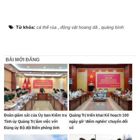
Từ khóa:
cá thể rùa
,
động vật hoang dã
,
quảng bình
BÀI MỚI ĐĂNG
Đoàn giám sát của Ủy ban Kiểm tra
Quảng Trị triển khai Kế hoạch 100
Tỉnh ủy Quảng Trị làm việc với
ngày gỡ 'điểm nghẽn' chuyển đổi
Đảng ủy Bộ đội Biên phòng tỉnh
số