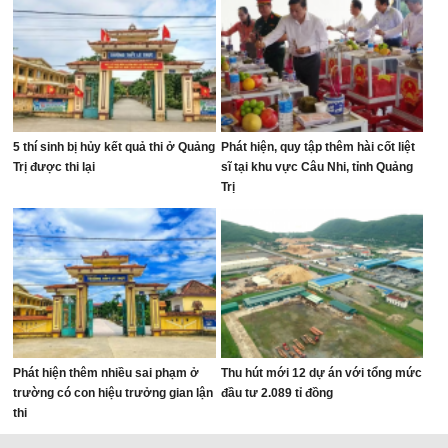
5 thí sinh bị hủy kết quả thi ở Quảng
Phát hiện, quy tập thêm hài cốt liệt
Trị được thi lại
sĩ tại khu vực Câu Nhi, tỉnh Quảng
Trị
Phát hiện thêm nhiều sai phạm ở
Thu hút mới 12 dự án với tổng mức
trường có con hiệu trưởng gian lận
đầu tư 2.089 tỉ đồng
thi