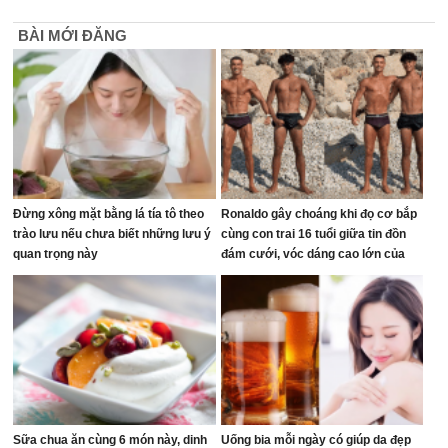
BÀI MỚI ĐĂNG
Đừng xông mặt bằng lá tía tô theo
Ronaldo gây choáng khi đọ cơ bắp
trào lưu nếu chưa biết những lưu ý
cùng con trai 16 tuổi giữa tin đồn
quan trọng này
đám cưới, vóc dáng cao lớn của
người thừa kế đế chế tỷ đô chiếm
trọn spotlight
Sữa chua ăn cùng 6 món này, dinh
Uống bia mỗi ngày có giúp da đẹp