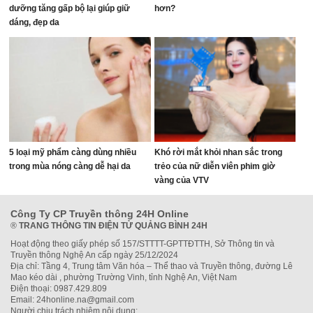
dưỡng tăng gấp bộ lại giúp giữ
hơn?
dáng, đẹp da
5 loại mỹ phẩm càng dùng nhiều
Khó rời mắt khỏi nhan sắc trong
trong mùa nóng càng dễ hại da
trẻo của nữ diễn viên phim giờ
vàng của VTV
Công Ty CP Truyền thông 24H Online
®
TRANG THÔNG TIN ĐIỆN TỬ QUẢNG BÌNH 24H
Hoạt động theo giấy phép số 157/STTTT-GPTTĐTTH, Sở Thông tin và
Truyền thông Nghệ An cấp ngày 25/12/2024
Địa chỉ: Tầng 4, Trung tâm Văn hóa – Thể thao và Truyền thông, đường Lê
Mao kéo dài , phường Trường Vinh, tỉnh Nghệ An, Việt Nam
Điện thoại: 0987.429.809
Email: 24honline.na@gmail.com
Người chịu trách nhiệm nội dung: