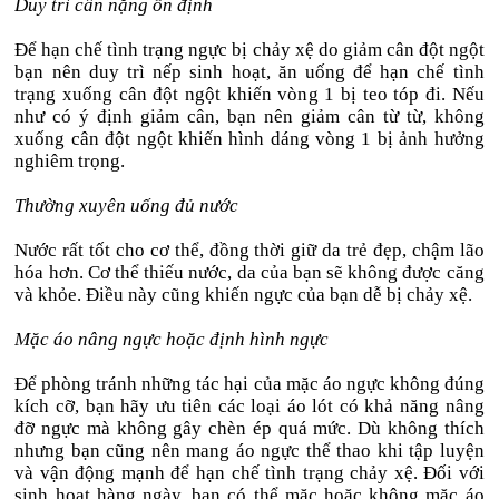
Duy trì cân nặng ổn định
Để hạn chế tình trạng ngực bị chảy xệ do giảm cân đột ngột
bạn nên duy trì nếp sinh hoạt, ăn uống để hạn chế tình
trạng xuống cân đột ngột khiến vòng 1 bị teo tóp đi. Nếu
như có ý định giảm cân, bạn nên giảm cân từ từ, không
xuống cân đột ngột khiến hình dáng vòng 1 bị ảnh hưởng
nghiêm trọng.
Thường xuyên uống đủ nước
Nước rất tốt cho cơ thể, đồng thời giữ da trẻ đẹp, chậm lão
hóa hơn. Cơ thể thiếu nước, da của bạn sẽ không được căng
và khỏe. Điều này cũng khiến ngực của bạn dễ bị chảy xệ.
Mặc áo nâng ngực hoặc định hình ngực
Để phòng tránh những tác hại của mặc áo ngực không đúng
kích cỡ, bạn hãy ưu tiên các loại áo lót có khả năng nâng
đỡ ngực mà không gây chèn ép quá mức. Dù không thích
nhưng bạn cũng nên mang áo ngực thể thao khi tập luyện
và vận động mạnh để hạn chế tình trạng chảy xệ. Đối với
sinh hoạt hàng ngày, bạn có thể mặc hoặc không mặc áo