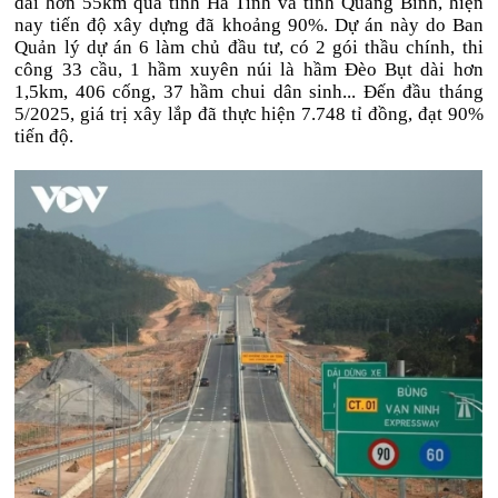
dài hơn 55km qua tỉnh Hà Tĩnh và tỉnh Quảng Bình, hiện
nay tiến độ xây dựng đã khoảng 90%. Dự án này do Ban
Quản lý dự án 6 làm chủ đầu tư, có 2 gói thầu chính, thi
công 33 cầu, 1 hầm xuyên núi là hầm Đèo Bụt dài hơn
1,5km, 406 cống, 37 hầm chui dân sinh... Đến đầu tháng
5/2025, giá trị xây lắp đã thực hiện 7.748 tỉ đồng, đạt 90%
tiến độ.