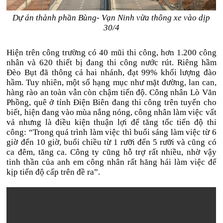
Dự án thành phần Bùng- Vạn Ninh vừa thông xe vào dịp
30/4
Hiện trên công trường có 40 mũi thi công, hơn 1.200 công
nhân và 620 thiết bị đang thi công nước rút. Riêng hầm
Đèo Bụt đã thông cả hai nhánh, đạt 99% khối lượng đào
hầm. Tuy nhiên, một số hạng mục như mặt đường, lan can,
hàng rào an toàn vẫn còn chậm tiến độ. Công nhân Lò Văn
Phồng, quê ở tỉnh Điện Biên đang thi công trên tuyến cho
biết, hiện đang vào mùa nắng nóng, công nhân làm việc vất
vả nhưng là điều kiện thuận lợi để tăng tốc tiến độ thi
công: “Trong quá trình làm việc thì buổi sáng làm việc từ 6
giờ đến 10 giờ, buổi chiều từ 1 rưỡi đến 5 rưỡi và cũng có
ca đêm, tăng ca. Công ty cũng hỗ trợ rất nhiều, nhờ vậy
tinh thần của anh em công nhân rất hăng hái làm việc để
kịp tiến độ cấp trên đề ra”.