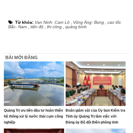
Từ khóa:
Vạn Ninh- Cam Lộ
,
Vũng Áng- Bùng
,
cao tốc
Bắc- Nam
,
tiến độ
,
thi công
,
quảng bình
BÀI MỚI ĐĂNG
Quảng Trị ưu tiên đầu tư hoàn thiện
Đoàn giám sát của Ủy ban Kiểm tra
hệ thống xử lý nước thải cụm công
Tỉnh ủy Quảng Trị làm việc với
nghiệp
Đảng ủy Bộ đội Biên phòng tỉnh