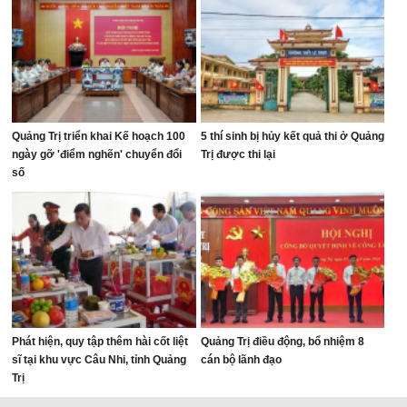
Quảng Trị triển khai Kế hoạch 100
5 thí sinh bị hủy kết quả thi ở Quảng
ngày gỡ 'điểm nghẽn' chuyển đổi
Trị được thi lại
số
Phát hiện, quy tập thêm hài cốt liệt
Quảng Trị điều động, bổ nhiệm 8
sĩ tại khu vực Câu Nhi, tỉnh Quảng
cán bộ lãnh đạo
Trị