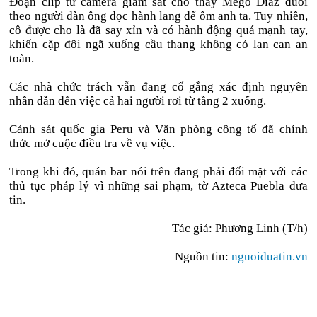
Đoạn clip từ camera giám sát cho thấy Mego Díaz đuổi
theo người đàn ông dọc hành lang để ôm anh ta. Tuy nhiên,
cô được cho là đã say xỉn và có hành động quá mạnh tay,
khiến cặp đôi ngã xuống cầu thang không có lan can an
toàn.
Các nhà chức trách vẫn đang cố gắng xác định nguyên
nhân dẫn đến việc cả hai người rơi từ tầng 2 xuống.
Cảnh sát quốc gia Peru và Văn phòng công tố đã chính
thức mở cuộc điều tra về vụ việc.
Trong khi đó, quán bar nói trên đang phải đối mặt với các
thủ tục pháp lý vì những sai phạm, tờ Azteca Puebla đưa
tin.
Tác giả: Phương Linh (T/h)
Nguồn tin:
nguoiduatin.vn