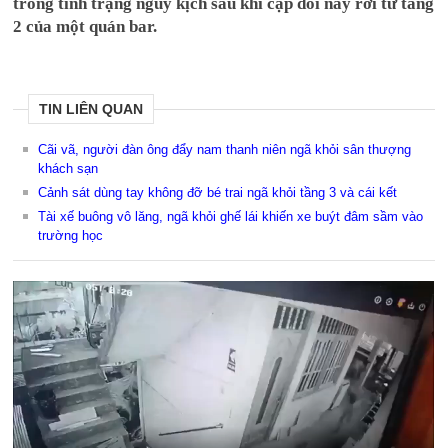
trong tình trạng nguy kịch sau khi cặp đôi này rơi từ tầng
2 của một quán bar.
TIN LIÊN QUAN
Cãi vã, người đàn ông đẩy nam thanh niên ngã khỏi sân thượng
khách sạn
Cảnh sát dùng tay không đỡ bé trai ngã khỏi tầng 3 và cái kết
Tài xế buông vô lăng, ngã khỏi ghế lái khiến xe buýt đâm sầm vào
trường học