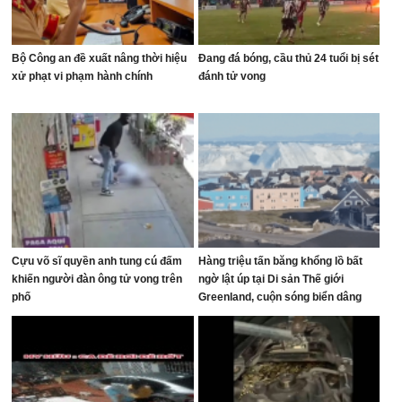
Bộ Công an đề xuất nâng thời hiệu
Đang đá bóng, cầu thủ 24 tuổi bị sét
xử phạt vi phạm hành chính
đánh tử vong
Cựu võ sĩ quyền anh tung cú đấm
Hàng triệu tấn băng khổng lồ bất
khiến người đàn ông tử vong trên
ngờ lật úp tại Di sản Thế giới
phố
Greenland, cuộn sóng biển dâng
cao tạo cảnh tượng khó tin