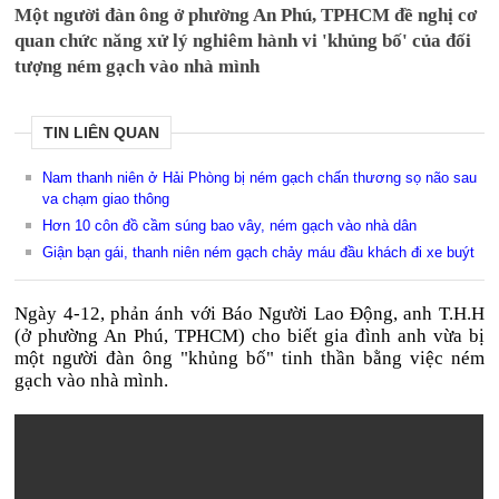
Một người đàn ông ở phường An Phú, TPHCM đề nghị cơ
quan chức năng xử lý nghiêm hành vi 'khủng bố' của đối
tượng ném gạch vào nhà mình
TIN LIÊN QUAN
Nam thanh niên ở Hải Phòng bị ném gạch chấn thương sọ não sau
va chạm giao thông
Hơn 10 côn đồ cầm súng bao vây, ném gạch vào nhà dân
Giận bạn gái, thanh niên ném gạch chảy máu đầu khách đi xe buýt
Ngày 4-12, phản ánh với Báo Người Lao Động, anh T.H.H
(ở phường An Phú, TPHCM) cho biết gia đình anh vừa bị
một người đàn ông "khủng bố" tinh thần bằng việc ném
gạch vào nhà mình.