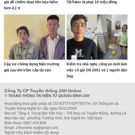
giả để chiếm đoạt tiền bảo hiểm
TikToker bị phạt 10 triệu đồng
hơn 4,1 tỉ
Cặp vợ chồng dựng hiện trường
Kiểm tra nhà nghỉ, công an mời làm
giả sau khi trộm cắp tài sản
việc cô gái SN 2001 và 1 người đàn
ông
Công Ty CP Truyền thông 24H Online
®
TRANG THÔNG TIN ĐIỆN TỬ QUẢNG BÌNH 24H
Hoạt động theo giấy phép số 157/STTTT-GPTTĐTTH, Sở Thông tin và
Truyền thông Nghệ An cấp ngày 25/12/2024
Địa chỉ: Tầng 4, Trung tâm Văn hóa – Thể thao và Truyền thông, đường Lê
Mao kéo dài , phường Trường Vinh, tỉnh Nghệ An, Việt Nam
Điện thoại: 0987.429.809
Email: 24honline.na@gmail.com
Người chịu trách nhiệm nội dung: