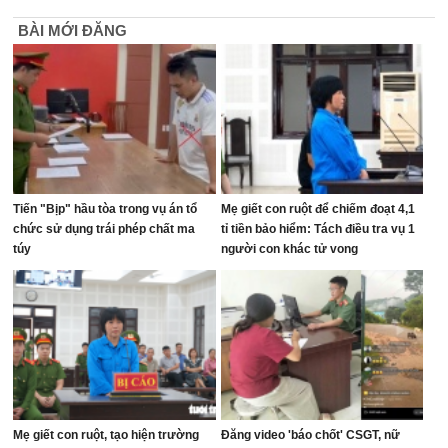
BÀI MỚI ĐĂNG
Tiến "Bịp" hầu tòa trong vụ án tổ
Mẹ giết con ruột để chiếm đoạt 4,1
chức sử dụng trái phép chất ma
tỉ tiền bảo hiểm: Tách điều tra vụ 1
túy
người con khác tử vong
Mẹ giết con ruột, tạo hiện trường
Đăng video 'báo chốt' CSGT, nữ