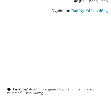
Tác giả: Thanh Thảo
Nguồn tin:
Báo Người Lao động
Từ khóa:
An Phú
,
cơ quan chức năng
,
ném gạch
,
khủng bố
,
Bình Dương