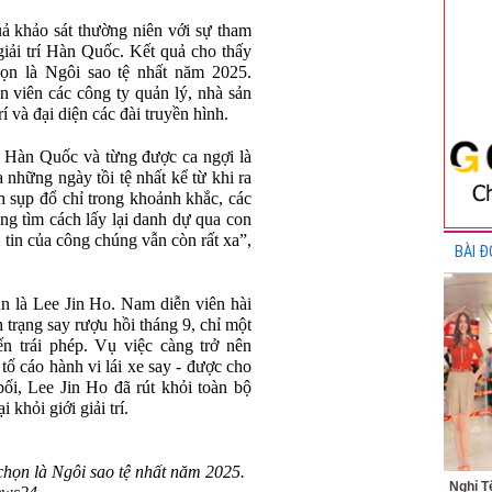
 khảo sát thường niên với sự tham
giải trí Hàn Quốc. Kết quả cho thấy
n là Ngôi sao tệ nhất năm 2025.
 viên các công ty quản lý, nhà sản
í và đại diện các đài truyền hình.
 Hàn Quốc và từng được ca ngợi là
 những ngày tồi tệ nhất kể từ khi ra
h sụp đổ chỉ trong khoảnh khắc, các
ng tìm cách lấy lại danh dự qua con
 tin của công chúng vẫn còn rất xa”,
BÀI Đ
n là Lee Jin Ho. Nam diễn viên hài
nh trạng say rượu hồi tháng 9, chỉ một
n trái phép. Vụ việc càng trở nên
tố cáo hành vi lái xe say - được cho
 bối, Lee Jin Ho đã rút khỏi toàn bộ
 khỏi giới giải trí.
họn là Ngôi sao tệ nhất năm 2025.
Nghỉ T