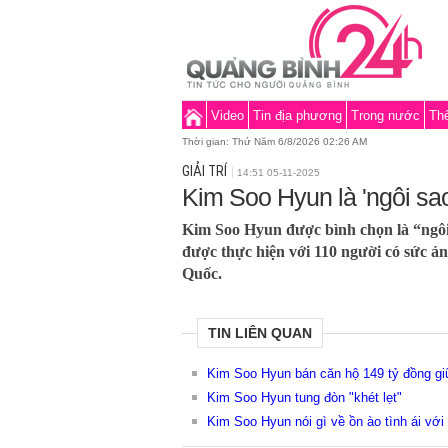
Video
Tin địa phương
Trong nước
Thế
Thời gian:
Thứ Năm 6/8/2026 02:26 AM
GIẢI TRÍ
14:51 05-11-2025
Kim Soo Hyun là 'ngôi sa
Kim Soo Hyun được bình chọn là “ngôi
được thực hiện với 110 người có sức ả
Quốc.
TIN LIÊN QUAN
Kim Soo Hyun bán căn hộ 149 tỷ đồng giữ
Kim Soo Hyun tung đòn "khét lẹt"
Kim Soo Hyun nói gì về ồn ào tình ái vớ