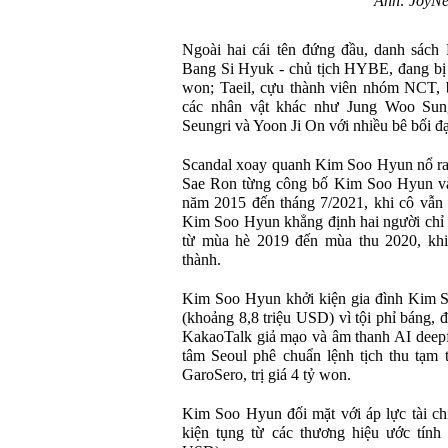
Ảnh: JoyN
Ngoài hai cái tên đứng đầu, danh sách
Bang Si Hyuk - chủ tịch HYBE, đang bị đi
won; Taeil, cựu thành viên nhóm NCT, b
các nhân vật khác như Jung Woo Sun
Seungri và Yoon Ji On với nhiều bê bối đ
Scandal xoay quanh Kim Soo Hyun nổ ra 
Sae Ron từng công bố Kim Soo Hyun và 
năm 2015 đến tháng 7/2021, khi cô vẫn 
Kim Soo Hyun khẳng định hai người chỉ c
từ mùa hè 2019 đến mùa thu 2020, khi
thành.
Kim Soo Hyun khởi kiện gia đình Kim S
(khoảng 8,8 triệu USD) vì tội phỉ báng, 
KakaoTalk giả mạo và âm thanh AI deep
tâm Seoul phê chuẩn lệnh tịch thu tạm
GaroSero, trị giá 4 tỷ won.
Kim Soo Hyun đối mặt với áp lực tài chí
kiện tụng từ các thương hiệu ước tính