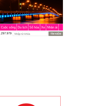
Cuộc sống
Du lịch
Số hóa
Xe
Nhân ái
6.297.979