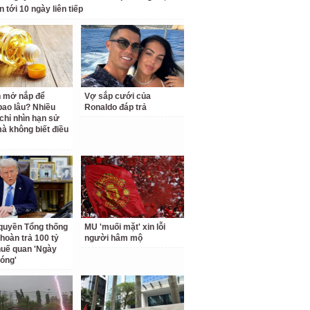
n tới 10 ngày liên tiếp
 mở nắp để
Vợ sắp cưới của
ao lâu? Nhiều
Ronaldo đáp trả
chỉ nhìn hạn sử
à không biết điều
quyền Tổng thống
MU 'muối mặt' xin lỗi
hoàn trả 100 tỷ
người hâm mộ
uế quan 'Ngày
hóng'