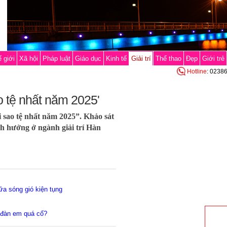
 giới
Xã hội
Pháp luật
Giáo dục
Kinh tế
Giải trí
Thể thao
Đẹp
Giới trẻ
Hotline
: 0238
o tệ nhất năm 2025'
 sao tệ nhất năm 2025”. Khảo sát
nh hưởng ở ngành giải trí Hàn
a sóng gió kiện tụng
i đàn em quá cố?