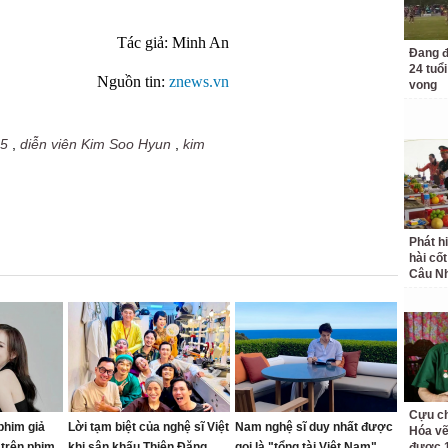
Tác giả: Minh An
Đang đ
24 tuổi
Nguồn tin:
znews.vn
vong
25
,
diễn viên Kim Soo Hyun
,
kim
Phát h
hài cốt
Câu Nh
Cựu ch
phim giả
Lời tạm biệt của nghệ sĩ Việt
Nam nghệ sĩ duy nhất được
Hóa vẽ
 trên phim
khi sân khấu Thiên Đăng
gọi là "tổng tài Việt Nam",
được 1