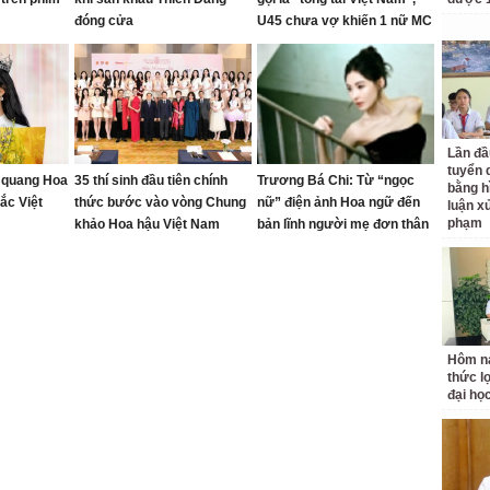
đóng cửa
U45 chưa vợ khiến 1 nữ MC
thốt lên: "Đẹp quá!"
Lần đầ
tuyển 
g quang Hoa
35 thí sinh đầu tiên chính
Trương Bá Chi: Từ “ngọc
bằng h
ắc Việt
thức bước vào vòng Chung
nữ” điện ảnh Hoa ngữ đến
luận x
phạm
khảo Hoa hậu Việt Nam
bản lĩnh người mẹ đơn thân
2026
Hôm na
thức l
đại họ