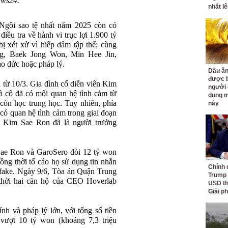
ews24.
nhất lê
 Ngôi sao tệ nhất năm 2025 còn có
ều tra về hành vi trục lợi 1.900 tỷ
ị xét xử vì hiếp dâm tập thể; cùng
g, Baek Jong Won, Min Hee Jin,
ạo đức hoặc pháp lý.
Dầu ăn
được b
từ 10/3. Gia đình cố diễn viên Kim
người 
cô đã có mối quan hệ tình cảm từ
dụng m
còn học trung học. Tuy nhiên, phía
này
ó quan hệ tình cảm trong giai đoạn
 Kim Sae Ron đã là người trưởng
ae Ron và GaroSero đòi 12 tỷ won
đồng thời tố cáo họ sử dụng tin nhắn
Chính 
fake. Ngày 9/6, Tòa án Quận Trung
Trump 
 thời hai căn hộ của CEO Hoverlab
USD th
Giải p
nh và pháp lý lớn, với tổng số tiền
 vượt 10 tỷ won (khoảng 7,3 triệu