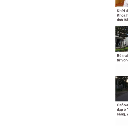
Khởi t
Khoa h
tỉnh B
Bé trai
tử von
Ô tô v
đạp ở 
sáng, 