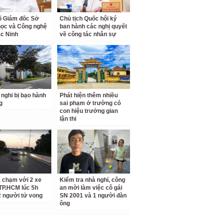
ố Giám đốc Sở
Chủ tịch Quốc hội ký
ọc và Công nghệ
ban hành các nghị quyết
ắc Ninh
về công tác nhân sự
 nghi bị bạo hành
Phát hiện thêm nhiều
g
sai phạm ở trường có
con hiệu trưởng gian
lận thi
a chạm với 2 xe
Kiểm tra nhà nghỉ, công
TP.HCM lúc 5h
an mời làm việc cô gái
2 người tử vong
SN 2001 và 1 người đàn
ông