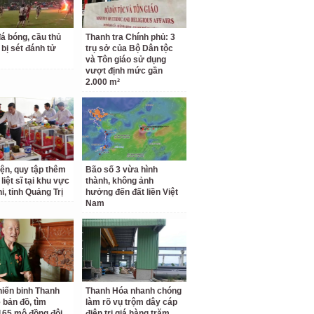
á bóng, cầu thủ
Thanh tra Chính phủ: 3
 bị sét đánh tử
trụ sở của Bộ Dân tộc
và Tôn giáo sử dụng
vượt định mức gần
2.000 m²
iện, quy tập thêm
Bão số 3 vừa hình
 liệt sĩ tại khu vực
thành, không ảnh
i, tỉnh Quảng Trị
hưởng đến đất liền Việt
Nam
iến binh Thanh
Thanh Hóa nhanh chóng
 bản đồ, tìm
làm rõ vụ trộm dây cáp
65 mộ đồng đội
điện trị giá hàng trăm