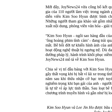
Mới đây, JoyNews24 vừa công bố kết quả
gia của 110 người làm việc trong ngành 
diễn viên Kim Soo Hyun được bình chọ
Những người tham gia khảo sát gồm nhân
xuất nội dung, phóng viên văn hóa - giải tr
“Kim Soo Hyun - ngôi sao hàng đầu của
‘ông hoàng phim tình cảm’ - đang trải qua
mắt. Bê bối đời tư khiến hình ảnh của an
hoạt động nghệ thuật bị ngưng trệ. Dù đa
đường pháp lý, hành trình khôi phục niềm
JoyNews24 mô tả về Kim Soo Hyun.
Chia sẻ vị trí đầu bảng với Kim Soo Hyu
gây thất vọng khi bị bắt vì lái xe trong tì
năm sau khi thừa nhận cờ bạc trực tuyế
nghiêm trọng khi bạn gái của anh - người 
là tự tử vì áp lực tinh thần. Sau loạt bê
chương trình truyền hình và gần như bị loại
Kim Soo Hyun và Lee Jin Ho được bầu c