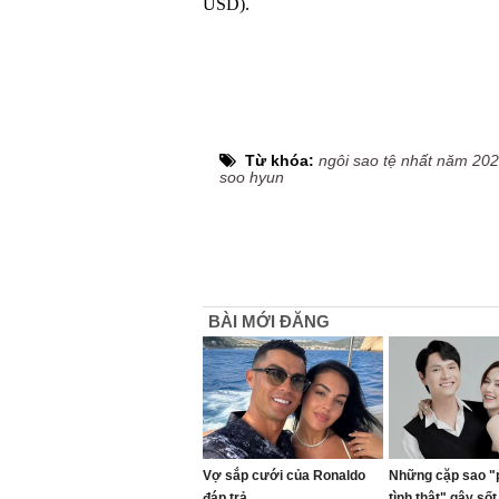
USD).
Từ khóa:
ngôi sao tệ nhất năm 20
soo hyun
BÀI MỚI ĐĂNG
Vợ sắp cưới của Ronaldo
Những cặp sao "
đáp trả
tình thật" gây sốt