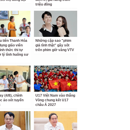
triệu đồng
u tiên Thanh Hóa
Những cặp sao "phim
dụng giáo viên
giả tình thật" gây sốt
ình thức thi tự
trên phim giờ vàng VTV
ử lý tình huống sư
y (4/8), chính
U17 Việt Nam vào thẳng
ọc ảo xét tuyển
Vòng chung kết U17
c
châu Á 2027