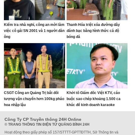
Kiểm tra nhà nghỉ, công an mời làm
Thanh Hóa triệt xóa đường dây
việc cô gái SN 2001 và 1 người đàn
đánh bạc bằng hình thức cá độ
ông
bóng đá
CSGT Công an Quảng Trị bắt đối
Khởi tố Giám đốc Việt KTV, cáo
tượng vận chuyển hơn 100kg pháo
buộc sao chép khoảng 1.500 ca
hoa nhập lậu
khúc để kinh doanh karaoke
Công Ty CP Truyền thông 24H Online
®
TRANG THÔNG TIN ĐIỆN TỬ QUẢNG BÌNH 24H
Hoạt động theo giấy phép số 157/STTTT-GPTTĐTTH, Sở Thông tin và