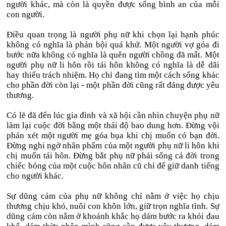
người khác, mà còn là quyền được sống bình an của mỗi
con người.
Điều quan trọng là người phụ nữ khi chọn lại hạnh phúc
không có nghĩa là phản bội quá khứ. Một người vợ góa đi
bước nữa không có nghĩa là quên người chồng đã mất. Một
người phụ nữ li hôn rồi tái hôn không có nghĩa là dễ dãi
hay thiếu trách nhiệm. Họ chỉ đang tìm một cách sống khác
cho phần đời còn lại - một phần đời cũng rất đáng được yêu
thương.
Có lẽ đã đến lúc gia đình và xã hội cần nhìn chuyện phụ nữ
làm lại cuộc đời bằng một thái độ bao dung hơn. Đừng vội
phán xét một người mẹ góa bụa khi chị muốn có bạn đời.
Đừng nghi ngờ nhân phẩm của một người phụ nữ li hôn khi
chị muốn tái hôn. Đừng bắt phụ nữ phải sống cả đời trong
chiếc bóng của một cuộc hôn nhân cũ chỉ để giữ danh tiếng
cho người khác.
Sự dũng cảm của phụ nữ không chỉ nằm ở việc họ chịu
thương chịu khó, nuôi con khôn lớn, giữ trọn nghĩa tình. Sự
dũng cảm còn nằm ở khoảnh khắc họ dám bước ra khỏi đau