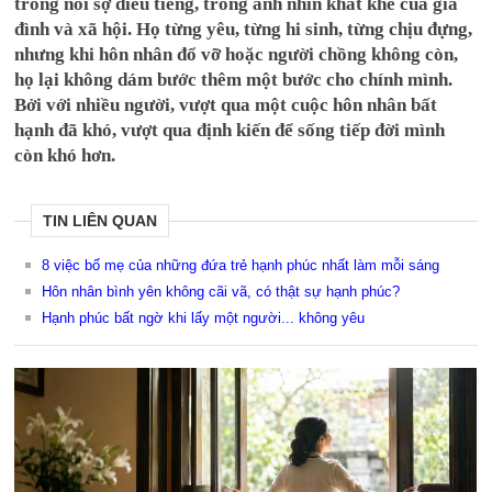
trong nỗi sợ điều tiếng, trong ánh nhìn khắt khe của gia
đình và xã hội. Họ từng yêu, từng hi sinh, từng chịu đựng,
nhưng khi hôn nhân đổ vỡ hoặc người chồng không còn,
họ lại không dám bước thêm một bước cho chính mình.
Bởi với nhiều người, vượt qua một cuộc hôn nhân bất
hạnh đã khó, vượt qua định kiến để sống tiếp đời mình
còn khó hơn.
TIN LIÊN QUAN
8 việc bố mẹ của những đứa trẻ hạnh phúc nhất làm mỗi sáng
Hôn nhân bình yên không cãi vã, có thật sự hạnh phúc?
Hạnh phúc bất ngờ khi lấy một người... không yêu