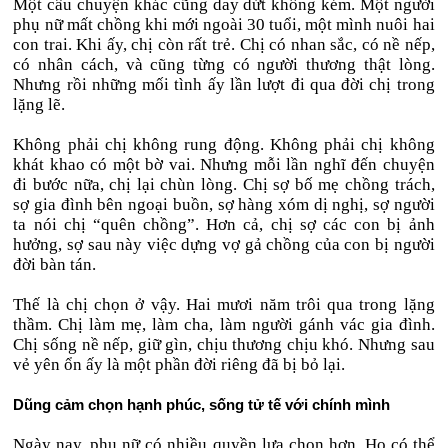
Một câu chuyện khác cũng day dứt không kém. Một người
phụ nữ mất chồng khi mới ngoài 30 tuổi, một mình nuôi hai
con trai. Khi ấy, chị còn rất trẻ. Chị có nhan sắc, có nề nếp,
có nhân cách, và cũng từng có người thương thật lòng.
Nhưng rồi những mối tình ấy lần lượt đi qua đời chị trong
lặng lẽ.
Không phải chị không rung động. Không phải chị không
khát khao có một bờ vai. Nhưng mỗi lần nghĩ đến chuyện
đi bước nữa, chị lại chùn lòng. Chị sợ bố mẹ chồng trách,
sợ gia đình bên ngoại buồn, sợ hàng xóm dị nghị, sợ người
ta nói chị “quên chồng”. Hơn cả, chị sợ các con bị ảnh
hưởng, sợ sau này việc dựng vợ gả chồng của con bị người
đời bàn tán.
Thế là chị chọn ở vậy. Hai mươi năm trôi qua trong lặng
thầm. Chị làm mẹ, làm cha, làm người gánh vác gia đình.
Chị sống nề nếp, giữ gìn, chịu thương chịu khó. Nhưng sau
vẻ yên ổn ấy là một phần đời riêng đã bị bỏ lại.
Dũng cảm chọn hạnh phúc, sống tử tế với chính mình
Ngày nay, phụ nữ có nhiều quyền lựa chọn hơn. Họ có thể