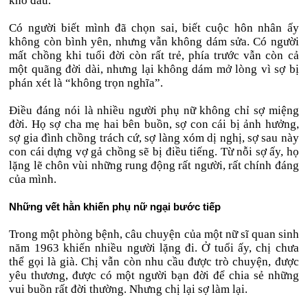
khổ đau.
Có người biết mình đã chọn sai, biết cuộc hôn nhân ấy
không còn bình yên, nhưng vẫn không dám sửa. Có người
mất chồng khi tuổi đời còn rất trẻ, phía trước vẫn còn cả
một quãng đời dài, nhưng lại không dám mở lòng vì sợ bị
phán xét là “không trọn nghĩa”.
Điều đáng nói là nhiều người phụ nữ không chỉ sợ miệng
đời. Họ sợ cha mẹ hai bên buồn, sợ con cái bị ảnh hưởng,
sợ gia đình chồng trách cứ, sợ làng xóm dị nghị, sợ sau này
con cái dựng vợ gả chồng sẽ bị điều tiếng. Từ nỗi sợ ấy, họ
lặng lẽ chôn vùi những rung động rất người, rất chính đáng
của mình.
Những vết hằn khiến phụ nữ ngại bước tiếp
Trong một phòng bệnh, câu chuyện của một nữ sĩ quan sinh
năm 1963 khiến nhiều người lặng đi. Ở tuổi ấy, chị chưa
thể gọi là già. Chị vẫn còn nhu cầu được trò chuyện, được
yêu thương, được có một người bạn đời để chia sẻ những
vui buồn rất đời thường. Nhưng chị lại sợ làm lại.