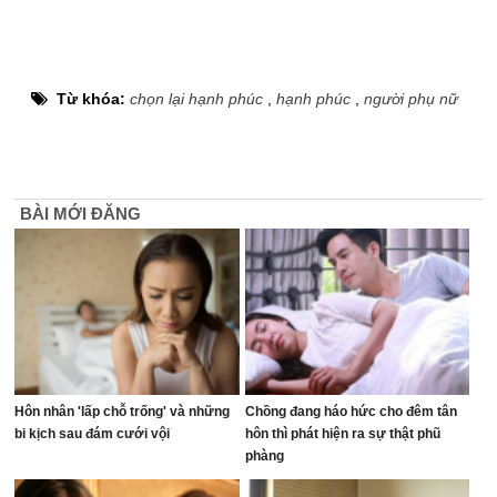
Từ khóa:
chọn lại hạnh phúc
,
hạnh phúc
,
người phụ nữ
BÀI MỚI ĐĂNG
Hôn nhân 'lấp chỗ trống' và những
Chồng đang háo hức cho đêm tân
bi kịch sau đám cưới vội
hôn thì phát hiện ra sự thật phũ
phàng