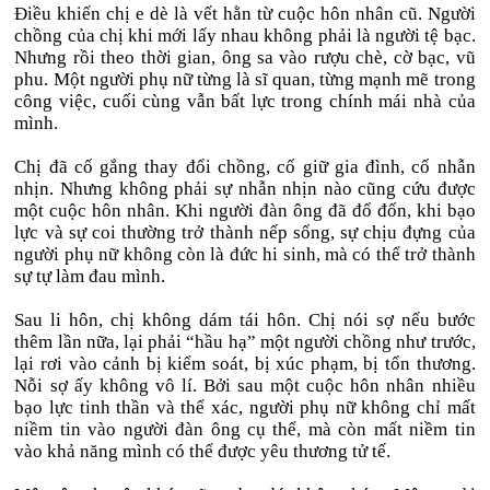
Điều khiến chị e dè là vết hằn từ cuộc hôn nhân cũ. Người
chồng của chị khi mới lấy nhau không phải là người tệ bạc.
Nhưng rồi theo thời gian, ông sa vào rượu chè, cờ bạc, vũ
phu. Một người phụ nữ từng là sĩ quan, từng mạnh mẽ trong
công việc, cuối cùng vẫn bất lực trong chính mái nhà của
mình.
Chị đã cố gắng thay đổi chồng, cố giữ gia đình, cố nhẫn
nhịn. Nhưng không phải sự nhẫn nhịn nào cũng cứu được
một cuộc hôn nhân. Khi người đàn ông đã đổ đốn, khi bạo
lực và sự coi thường trở thành nếp sống, sự chịu đựng của
người phụ nữ không còn là đức hi sinh, mà có thể trở thành
sự tự làm đau mình.
Sau li hôn, chị không dám tái hôn. Chị nói sợ nếu bước
thêm lần nữa, lại phải “hầu hạ” một người chồng như trước,
lại rơi vào cảnh bị kiểm soát, bị xúc phạm, bị tổn thương.
Nỗi sợ ấy không vô lí. Bởi sau một cuộc hôn nhân nhiều
bạo lực tinh thần và thể xác, người phụ nữ không chỉ mất
niềm tin vào người đàn ông cụ thể, mà còn mất niềm tin
vào khả năng mình có thể được yêu thương tử tế.