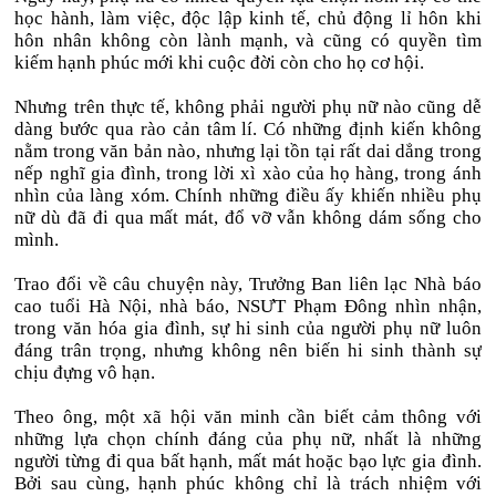
học hành, làm việc, độc lập kinh tế, chủ động lỉ hôn khi
hôn nhân không còn lành mạnh, và cũng có quyền tìm
kiếm hạnh phúc mới khi cuộc đời còn cho họ cơ hội.
Nhưng trên thực tế, không phải người phụ nữ nào cũng dễ
dàng bước qua rào cản tâm lí. Có những định kiến không
nằm trong văn bản nào, nhưng lại tồn tại rất dai dẳng trong
nếp nghĩ gia đình, trong lời xì xào của họ hàng, trong ánh
nhìn của làng xóm. Chính những điều ấy khiến nhiều phụ
nữ dù đã đi qua mất mát, đổ vỡ vẫn không dám sống cho
mình.
Trao đổi về câu chuyện này, Trưởng Ban liên lạc Nhà báo
cao tuổi Hà Nội, nhà báo, NSƯT Phạm Đông nhìn nhận,
trong văn hóa gia đình, sự hi sinh của người phụ nữ luôn
đáng trân trọng, nhưng không nên biến hi sinh thành sự
chịu đựng vô hạn.
Theo ông, một xã hội văn minh cần biết cảm thông với
những lựa chọn chính đáng của phụ nữ, nhất là những
người từng đi qua bất hạnh, mất mát hoặc bạo lực gia đình.
Bởi sau cùng, hạnh phúc không chỉ là trách nhiệm với