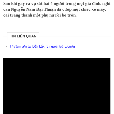
Sau khi gây ra vụ sát hai 4 người trong một gia đình, nghi
can Nguyễn Nam Đại Thuận đã cướp một chiếc xe máy,
cải trang thành một phụ nữ rồi bỏ trốn.
TIN LIÊN QUAN
T/h/ả/m á/n tại Đắk Lắk, 3 người t/ử v/o/n/g