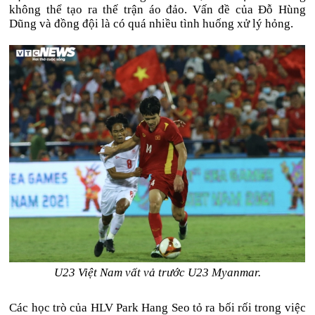
không thể tạo ra thế trận áo đảo. Vấn đề của Đỗ Hùng
Dũng và đồng đội là có quá nhiều tình huống xử lý hỏng.
U23 Việt Nam vất vả trước U23 Myanmar.
Các học trò của HLV Park Hang Seo tỏ ra bối rối trong việc