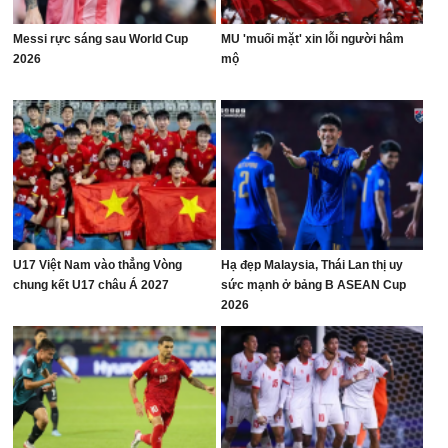
Messi rực sáng sau World Cup
MU 'muối mặt' xin lỗi người hâm
2026
mộ
U17 Việt Nam vào thẳng Vòng
Hạ đẹp Malaysia, Thái Lan thị uy
chung kết U17 châu Á 2027
sức mạnh ở bảng B ASEAN Cup
2026