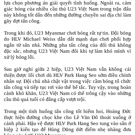
lựa chọn phương án giải quyết tình huống. Ngoài ra, cảm
giác bóng của nhiều cầu thủ U23 Việt Nam trong trận đấu
này không tốt dẫn đến những đường chuyền sai địa chỉ làm
gãy đợt tấn công.
Trong khi đó, U23 Myanmar chơi bóng rất tự tin. Đội bóng
do HLV Michael Weiss dẫn dắt mạnh dạn chơi phối hợp
ngắn từ sân nhà. Những pha tấn công của đối thủ không
đặc sắc, nhưng U23 Việt Nam đôi khi tự làm khó mình vì
xử lý bóng lỗi.
Sau giờ nghỉ giữa 2 hiệp, U23 Việt Nam vẫn không cải
thiện được lối chơi dù HLV Park Hang Seo sớm điều chỉnh
nhân sự. Đội chủ nhà chật vật trong việc cầm bóng tổ chức
tấn công và tiếp tục rơi vào thế bế tắc. Tuy vậy, trong hoàn
cảnh khó khăn, U23 Việt Nam có thể trông cậy vào những
cầu thủ quá tuổi có đẳng cấp vượt trội.
Trong một tình huống tấn công tốt hiếm hoi, Hoàng Đức
thực hiện đường chọc khe cho Lê Văn Đô thoát xuống ở
cánh phải. Hậu vệ được HLV Park Hang Seo tung vào sân ở
hiệp 2 kiến tạo để Hùng Dũng dứt điểm nhẹ nhàng đưa