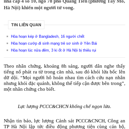
nhà cấp 4 số 10, ngõ 78 phố Quang Tiến (phường Tây Mỗ,
Hà Nội) khiến một người tử vong.
TIN LIÊN QUAN
Hỏa hoạn kép ở Bangladesh, 16 người chết
Hỏa hoạn cướp đi sinh mạng trẻ sơ sinh ở Yên Bái
Hỏa hoạn lúc nửa đêm, 3 ki ốt ở Hà Nội bị thiêu rụi
Theo nhân chứng, khoảng 8h sáng, người dân nghe thấy
tiếng nổ phát ra từ trong căn nhà, sau đó khói lửa bốc lên
dữ dội. “Mọi người hô hoán nhau tìm cách cứu nạn nhân
nhưng khói đặc quánh, không thể tiếp cận được bên trong”,
một nhân chứng cho biết.
Lực lượng PCCC&CHCN khống chế ngọn lửa.
Nhận tin báo, lực lượng Cảnh sát PCCC&CNCH, Công an
TP Hà Nội lập tức điều động phương tiện cùng cán bộ,