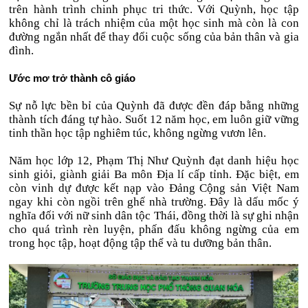
trên hành trình chinh phục tri thức. Với Quỳnh, học tập
không chỉ là trách nhiệm của một học sinh mà còn là con
đường ngắn nhất để thay đổi cuộc sống của bản thân và gia
đình.
Ước mơ trở thành cô giáo
Sự nỗ lực bền bỉ của Quỳnh đã được đền đáp bằng những
thành tích đáng tự hào. Suốt 12 năm học, em luôn giữ vững
tinh thần học tập nghiêm túc, không ngừng vươn lên.
Năm học lớp 12, Phạm Thị Như Quỳnh đạt danh hiệu học
sinh giỏi, giành giải Ba môn Địa lí cấp tỉnh. Đặc biệt, em
còn vinh dự được kết nạp vào Đảng Cộng sản Việt Nam
ngay khi còn ngồi trên ghế nhà trường. Đây là dấu mốc ý
nghĩa đối với nữ sinh dân tộc Thái, đồng thời là sự ghi nhận
cho quá trình rèn luyện, phấn đấu không ngừng của em
trong học tập, hoạt động tập thể và tu dưỡng bản thân.