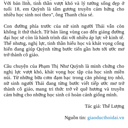
Với bản lĩnh, tinh thần vượt khó và lý tưởng sống đẹp ở
tuổi 18, em Quỳnh là tấm gương truyền cảm hứng cho
nhiều học sinh noi theo", ông Thanh chia sẻ.
Con đường phía trước của nữ sinh người Thái vẫn còn
không ít thử thách. Từ bản làng vùng cao đến giảng đường
đại học sẽ còn là hành trình dài với nhiều áp lực về kinh tế.
Thế nhưng, nghị lực, tinh thần hiếu học và khát vọng cống
hiến đang giúp Quỳnh từng bước tiến gần hơn tới ước mơ
trở thành cô giáo.
Câu chuyện của Phạm Thị Như Quỳnh là minh chứng cho
nghị lực vượt khó, khát vọng học tập của học sinh miền
núi. Từ những bữa cơm đạm bạc trong căn phòng trọ nhỏ,
nữ sinh người Thái đang từng bước viết tiếp ước mơ trở
thành cô giáo, mang tri thức trở về quê hương và truyền
cảm hứng cho những học sinh có hoàn cảnh giống mình.
Tác giả: Thế Lượng
Nguồn tin:
giaoducthoidai.vn