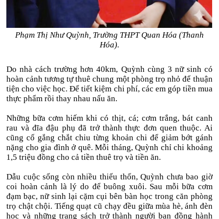
Phạm Thị Như Quỳnh, Trường THPT Quan Hóa (Thanh
Hóa).
Do nhà cách trường hơn 40km, Quỳnh cùng 3 nữ sinh có
hoàn cảnh tương tự thuê chung một phòng trọ nhỏ để thuận
tiện cho việc học. Để tiết kiệm chi phí, các em góp tiền mua
thực phẩm rồi thay nhau nấu ăn.
Những bữa cơm hiếm khi có thịt, cá; cơm trắng, bát canh
rau và đĩa đậu phụ đã trở thành thực đơn quen thuộc. Ai
cũng cố gắng chắt chiu từng khoản chi để giảm bớt gánh
nặng cho gia đình ở quê. Mỗi tháng, Quỳnh chỉ chi khoảng
1,5 triệu đồng cho cả tiền thuê trọ và tiền ăn.
Dẫu cuộc sống còn nhiều thiếu thốn, Quỳnh chưa bao giờ
coi hoàn cảnh là lý do để buông xuôi. Sau mỗi bữa cơm
đạm bạc, nữ sinh lại cặm cụi bên bàn học trong căn phòng
trọ chật chội. Tiếng quạt cũ chạy đều giữa mùa hè, ánh đèn
học và những trang sách trở thành người bạn đồng hành