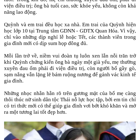
viện điều trị; ông bà tuổi cao, sức khỏe yếu, không còn khả
năng lao động.
Quỳnh và em trai đều học xa nhà. Em trai của Quỳnh hiện
học lớp 10 tại Trung tâm GDNN - GDTX Quan Hóa. Vì vậy,
chỉ vào những dịp nghỉ lễ hoặc Tết, các thành viên trong
gia đình mới có dịp sum họp đông đủ.
Mỗi lần trở về, niềm vui đoàn tụ luôn xen lẫn nỗi trăn trở
khi Quỳnh chứng kiến ông bà ngày một già yếu, mẹ thường
xuyên đau ốm phải đi viện điều trị, còn người bố gầy gò,
sạm nắng vẫn lặng lẽ bám ruộng nương để gánh vác kinh tế
gia đình.
Những nhọc nhằn hằn rõ trên gương mặt của bố mẹ càng
thôi thúc nữ sinh dân tộc Thái nỗ lực học tập, bởi em tin chỉ
có tri thức mới có thể giúp gia đình vơi bớt khó khăn và mở
ra một tương lai tốt đẹp hơn.