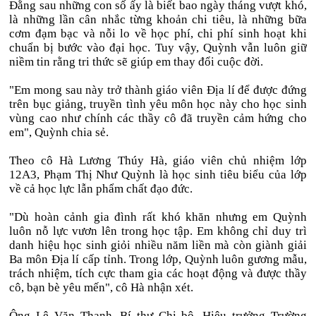
Đằng sau những con số ấy là biết bao ngày tháng vượt khó,
là những lần cân nhắc từng khoản chi tiêu, là những bữa
cơm đạm bạc và nỗi lo về học phí, chi phí sinh hoạt khi
chuẩn bị bước vào đại học. Tuy vậy, Quỳnh vẫn luôn giữ
niềm tin rằng tri thức sẽ giúp em thay đổi cuộc đời.
"Em mong sau này trở thành giáo viên Địa lí để được đứng
trên bục giảng, truyền tình yêu môn học này cho học sinh
vùng cao như chính các thầy cô đã truyền cảm hứng cho
em", Quỳnh chia sẻ.
Theo cô Hà Lương Thúy Hà, giáo viên chủ nhiệm lớp
12A3, Phạm Thị Như Quỳnh là học sinh tiêu biểu của lớp
về cả học lực lẫn phẩm chất đạo đức.
"Dù hoàn cảnh gia đình rất khó khăn nhưng em Quỳnh
luôn nỗ lực vươn lên trong học tập. Em không chỉ duy trì
danh hiệu học sinh giỏi nhiều năm liền mà còn giành giải
Ba môn Địa lí cấp tỉnh. Trong lớp, Quỳnh luôn gương mẫu,
trách nhiệm, tích cực tham gia các hoạt động và được thầy
cô, bạn bè yêu mến", cô Hà nhận xét.
Ông Lê Văn Thanh, Bí thư Chi bộ, Hiệu trưởng Trường