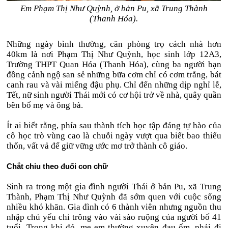
Em Phạm Thị Như Quỳnh, ở bản Pu, xã Trung Thành
(Thanh Hóa).
Những ngày bình thường, căn phòng trọ cách nhà hơn
40km là nơi Phạm Thị Như Quỳnh, học sinh lớp 12A3,
Trường THPT Quan Hóa (Thanh Hóa), cùng ba người bạn
đồng cảnh ngộ san sẻ những bữa cơm chỉ có cơm trắng, bát
canh rau và vài miếng đậu phụ. Chỉ đến những dịp nghỉ lễ,
Tết, nữ sinh người Thái mới có cơ hội trở về nhà, quây quần
bên bố mẹ và ông bà.
Ít ai biết rằng, phía sau thành tích học tập đáng tự hào của
cô học trò vùng cao là chuỗi ngày vượt qua biết bao thiếu
thốn, vất vả để giữ vững ước mơ trở thành cô giáo.
Chắt chiu theo đuổi con chữ
Sinh ra trong một gia đình người Thái ở bản Pu, xã Trung
Thành, Phạm Thị Như Quỳnh đã sớm quen với cuộc sống
nhiều khó khăn. Gia đình có 6 thành viên nhưng nguồn thu
nhập chủ yếu chỉ trông vào vài sào ruộng của người bố 41
tuổi. Trong khi đó, mẹ em thường xuyên đau ốm, phải đi