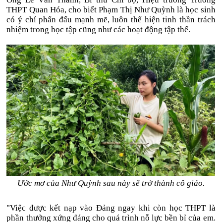
THPT Quan Hóa, cho biết Phạm Thị Như Quỳnh là học sinh
có ý chí phấn đấu mạnh mẽ, luôn thể hiện tinh thần trách
nhiệm trong học tập cũng như các hoạt động tập thể.
Ước mơ của Như Quỳnh sau này sẽ trở thành cô giáo.
"Việc được kết nạp vào Đảng ngay khi còn học THPT là
phần thưởng xứng đáng cho quá trình nỗ lực bền bỉ của em.