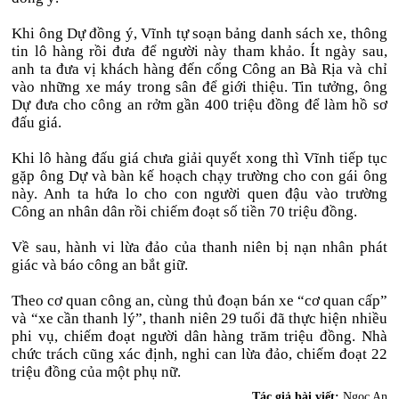
Khi ông Dự đồng ý, Vĩnh tự soạn bảng danh sách xe, thông
tin lô hàng rồi đưa để người này tham khảo. Ít ngày sau,
anh ta đưa vị khách hàng đến cổng Công an Bà Rịa và chỉ
vào những xe máy trong sân để giới thiệu. Tin tưởng, ông
Dự đưa cho công an rởm gần 400 triệu đồng để làm hồ sơ
đấu giá.
Khi lô hàng đấu giá chưa giải quyết xong thì Vĩnh tiếp tục
gặp ông Dự và bàn kế hoạch chạy trường cho con gái ông
này. Anh ta hứa lo cho con người quen đậu vào trường
Công an nhân dân rồi chiếm đoạt số tiền 70 triệu đồng.
Về sau, hành vi lừa đảo của thanh niên bị nạn nhân phát
giác và báo công an bắt giữ.
Theo cơ quan công an, cùng thủ đoạn bán xe “cơ quan cấp”
và “xe cần thanh lý”, thanh niên 29 tuổi đã thực hiện nhiều
phi vụ, chiếm đoạt người dân hàng trăm triệu đồng. Nhà
chức trách cũng xác định, nghi can lừa đảo, chiếm đoạt 22
triệu đồng của một phụ nữ.
Tác giả bài viết:
Ngọc An