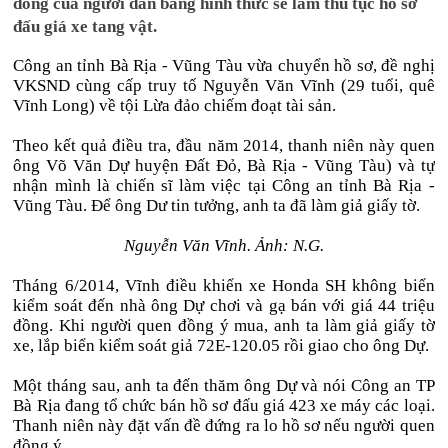
đồng của người dân bằng hình thức sẽ làm thủ tục hồ sơ
đấu giá xe tang vật.
Công an tỉnh Bà Rịa - Vũng Tàu vừa chuyển hồ sơ, đề nghị
VKSND cùng cấp truy tố Nguyễn Văn Vĩnh (29 tuổi, quê
Vĩnh Long) về tội Lừa đảo chiếm đoạt tài sản.
Theo kết quả điều tra, đầu năm 2014, thanh niên này quen
ông Võ Văn Dự huyện Đất Đỏ, Bà Rịa - Vũng Tàu) và tự
nhận mình là chiến sĩ làm việc tại Công an tỉnh Bà Rịa -
Vũng Tàu. Để ông Dư tin tưởng, anh ta đã làm giả giấy tờ.
Nguyễn Văn Vĩnh. Ảnh: N.G.
Tháng 6/2014, Vĩnh điều khiển xe Honda SH không biển
kiểm soát đến nhà ông Dự chơi và gạ bán với giá 44 triệu
đồng. Khi người quen đồng ý mua, anh ta làm giả giấy tờ
xe, lắp biển kiểm soát giả 72E-120.05 rồi giao cho ông Dự.
Một tháng sau, anh ta đến thăm ông Dự và nói Công an TP
Bà Rịa đang tổ chức bán hồ sơ đấu giá 423 xe máy các loại.
Thanh niên này đặt vấn đề đứng ra lo hồ sơ nếu người quen
đồng ý.