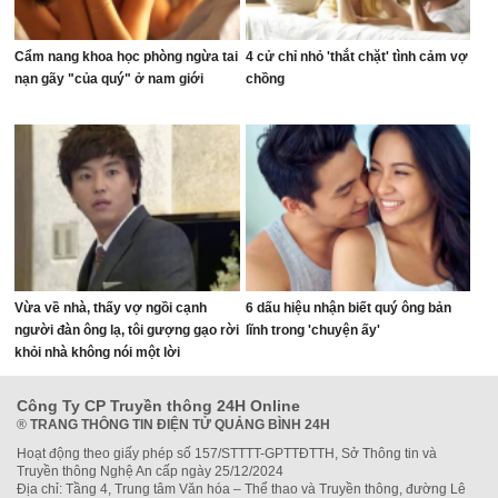
Cẩm nang khoa học phòng ngừa tai
4 cử chỉ nhỏ 'thắt chặt' tình cảm vợ
nạn gãy "của quý" ở nam giới
chồng
Vừa về nhà, thấy vợ ngồi cạnh
6 dấu hiệu nhận biết quý ông bản
người đàn ông lạ, tôi gượng gạo rời
lĩnh trong 'chuyện ấy'
khỏi nhà không nói một lời
Công Ty CP Truyền thông 24H Online
®
TRANG THÔNG TIN ĐIỆN TỬ QUẢNG BÌNH 24H
Hoạt động theo giấy phép số 157/STTTT-GPTTĐTTH, Sở Thông tin và
Truyền thông Nghệ An cấp ngày 25/12/2024
Địa chỉ: Tầng 4, Trung tâm Văn hóa – Thể thao và Truyền thông, đường Lê