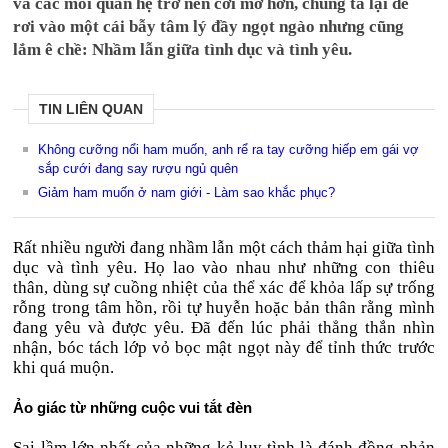
và các mối quan hệ trở nên cởi mở hơn, chúng ta lại dễ
rơi vào một cái bẫy tâm lý đầy ngọt ngào nhưng cũng
lắm ê chề: Nhầm lẫn giữa tình dục và tình yêu.
TIN LIÊN QUAN
Không cưỡng nổi ham muốn, anh rể ra tay cưỡng hiếp em gái vợ
sắp cưới đang say rượu ngủ quên
Giảm ham muốn ở nam giới - Làm sao khắc phục?
Rất nhiều người đang nhầm lẫn một cách thảm hại giữa tình
dục và tình yêu. Họ lao vào nhau như những con thiêu
thân, dùng sự cuồng nhiệt của thể xác để khỏa lấp sự trống
rỗng trong tâm hồn, rồi tự huyễn hoặc bản thân rằng mình
đang yêu và được yêu. Đã đến lúc phải thẳng thắn nhìn
nhận, bóc tách lớp vỏ bọc mật ngọt này để tỉnh thức trước
khi quá muộn.
Ảo giác từ những cuộc vui tắt đèn
Sai lầm lớn nhất của những kẻ lụy tình là đánh đồng phản