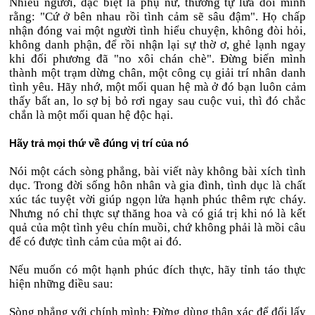
Nhiều người, đặc biệt là phụ nữ, thường tự lừa dối mình
rằng: "Cứ ở bên nhau rồi tình cảm sẽ sâu đậm". Họ chấp
nhận đóng vai một người tình hiểu chuyện, không đòi hỏi,
không danh phận, để rồi nhận lại sự thờ ơ, ghẻ lạnh ngay
khi đối phương đã "no xôi chán chè". Đừng biến mình
thành một trạm dừng chân, một công cụ giải trí nhân danh
tình yêu. Hãy nhớ, một mối quan hệ mà ở đó bạn luôn cảm
thấy bất an, lo sợ bị bỏ rơi ngay sau cuộc vui, thì đó chắc
chắn là một mối quan hệ độc hại.
Hãy trả mọi thứ về đúng vị trí của nó
Nói một cách sòng phẳng, bài viết này không bài xích tình
dục. Trong đời sống hôn nhân và gia đình, tình dục là chất
xúc tác tuyệt vời giúp ngọn lửa hạnh phúc thêm rực cháy.
Nhưng nó chỉ thực sự thăng hoa và có giá trị khi nó là kết
quả của một tình yêu chín muồi, chứ không phải là mồi câu
để có được tình cảm của một ai đó.
Nếu muốn có một hạnh phúc đích thực, hãy tỉnh táo thực
hiện những điều sau:
Sòng phẳng với chính mình: Đừng dùng thân xác để đổi lấy