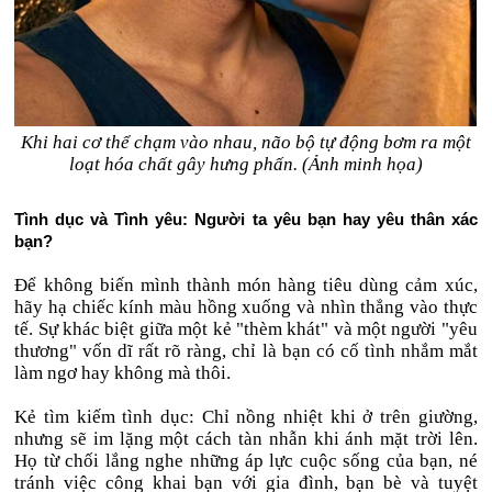
Khi hai cơ thể chạm vào nhau, não bộ tự động bơm ra một
loạt hóa chất gây hưng phấn. (Ảnh minh họa)
Tình dục và Tình yêu: Người ta yêu bạn hay yêu thân xác
bạn?
Để không biến mình thành món hàng tiêu dùng cảm xúc,
hãy hạ chiếc kính màu hồng xuống và nhìn thẳng vào thực
tế. Sự khác biệt giữa một kẻ "thèm khát" và một người "yêu
thương" vốn dĩ rất rõ ràng, chỉ là bạn có cố tình nhắm mắt
làm ngơ hay không mà thôi.
Kẻ tìm kiếm tình dục: Chỉ nồng nhiệt khi ở trên giường,
nhưng sẽ im lặng một cách tàn nhẫn khi ánh mặt trời lên.
Họ từ chối lắng nghe những áp lực cuộc sống của bạn, né
tránh việc công khai bạn với gia đình, bạn bè và tuyệt