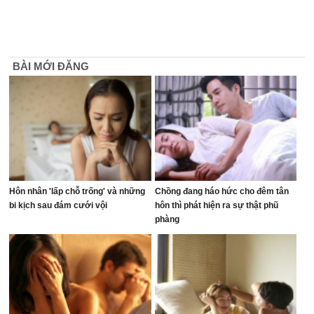
BÀI MỚI ĐĂNG
Hôn nhân 'lấp chỗ trống' và những
Chồng đang háo hức cho đêm tân
bi kịch sau đám cưới vội
hôn thì phát hiện ra sự thật phũ
phàng