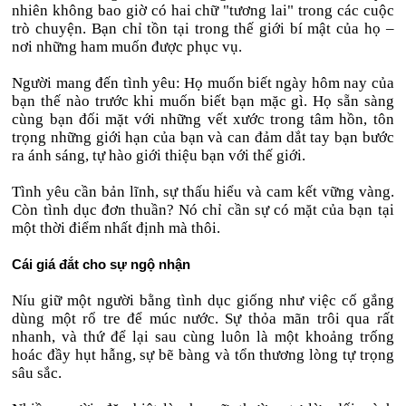
nhiên không bao giờ có hai chữ "tương lai" trong các cuộc
trò chuyện. Bạn chỉ tồn tại trong thế giới bí mật của họ –
nơi những ham muốn được phục vụ.
Người mang đến tình yêu: Họ muốn biết ngày hôm nay của
bạn thế nào trước khi muốn biết bạn mặc gì. Họ sẵn sàng
cùng bạn đối mặt với những vết xước trong tâm hồn, tôn
trọng những giới hạn của bạn và can đảm dắt tay bạn bước
ra ánh sáng, tự hào giới thiệu bạn với thế giới.
Tình yêu cần bản lĩnh, sự thấu hiểu và cam kết vững vàng.
Còn tình dục đơn thuần? Nó chỉ cần sự có mặt của bạn tại
một thời điểm nhất định mà thôi.
Cái giá đắt cho sự ngộ nhận
Níu giữ một người bằng tình dục giống như việc cố gắng
dùng một rổ tre để múc nước. Sự thỏa mãn trôi qua rất
nhanh, và thứ để lại sau cùng luôn là một khoảng trống
hoác đầy hụt hẫng, sự bẽ bàng và tổn thương lòng tự trọng
sâu sắc.