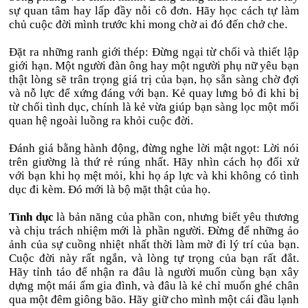
sự quan tâm hay lấp đầy nỗi cô đơn. Hãy học cách tự làm
chủ cuộc đời mình trước khi mong chờ ai đó đến chở che.
Đặt ra những ranh giới thép: Đừng ngại từ chối và thiết lập
giới hạn. Một người đàn ông hay một người phụ nữ yêu bạn
thật lòng sẽ trân trọng giá trị của bạn, họ sẵn sàng chờ đợi
và nỗ lực để xứng đáng với bạn. Kẻ quay lưng bỏ đi khi bị
từ chối tình dục, chính là kẻ vừa giúp bạn sàng lọc một mối
quan hệ ngoài luồng ra khỏi cuộc đời.
Đánh giá bằng hành động, đừng nghe lời mật ngọt: Lời nói
trên giường là thứ rẻ rúng nhất. Hãy nhìn cách họ đối xử
với bạn khi họ mệt mỏi, khi họ áp lực và khi không có tình
dục đi kèm. Đó mới là bộ mặt thật của họ.
Tình dục
là bản năng của phần con, nhưng biết yêu thương
và chịu trách nhiệm mới là phần người. Đừng để những ảo
ảnh của sự cuồng nhiệt nhất thời làm mờ đi lý trí của bạn.
Cuộc đời này rất ngắn, và lòng tự trọng của bạn rất đắt.
Hãy tỉnh táo để nhận ra đâu là người muốn cùng bạn xây
dựng một mái ấm gia đình, và đâu là kẻ chỉ muốn ghé chân
qua một đêm giông bão. Hãy giữ cho mình một cái đầu lạnh