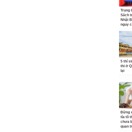
Trung 
Sách t
Nhật B
nguy c
5 thí s
thi ở 
lại
Đừng x
tía tô 
chưa b
quan t