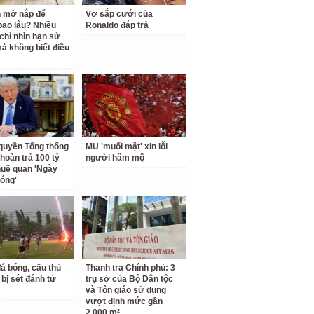
 mở nắp để
Vợ sắp cưới của
ao lâu? Nhiều
Ronaldo đáp trả
chỉ nhìn hạn sử
à không biết điều
quyền Tổng thống
MU 'muối mặt' xin lỗi
hoàn trả 100 tỷ
người hâm mộ
uế quan 'Ngày
hóng'
á bóng, cầu thủ
Thanh tra Chính phủ: 3
 bị sét đánh tử
trụ sở của Bộ Dân tộc
và Tôn giáo sử dụng
vượt định mức gần
2.000 m²