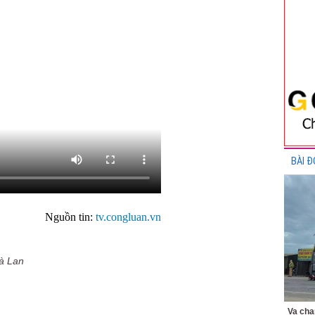
BÀI Đ
Nguồn tin:
tv.congluan.vn
à Lan
Va chạ