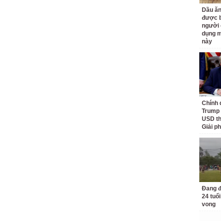
Dầu ăn
được b
người 
dụng m
này
Chính 
Trump 
USD th
Giải p
Đang đ
24 tuổi
vong