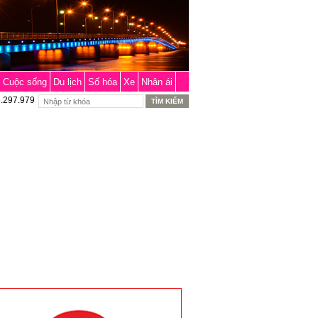
Cuộc sống
Du lịch
Số hóa
Xe
Nhân ái
6.297.979