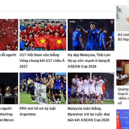
Bổ nhi
Bộ Ngo
 lỗi người
U17 Việt Nam vào thẳng
Hạ đẹp Malaysia, Thái Lan
Vòng chung kết U17 châu Á
thị uy sức mạnh ở bảng B
2027
ASEAN Cup 2026
Quảng 
hoạch 
'điểm 
số
n người
FIFA mở hồ sơ kỷ luật
Malaysia toàn thắng,
i thưởng
Argentina
Myanmar trở lại cuộc đua
nel Messi
bán kết ASEAN Cup 2026
c vinh