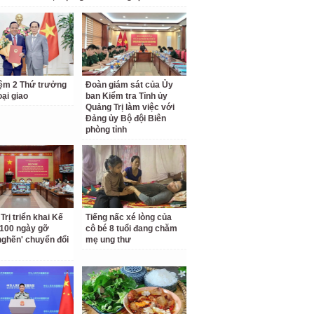
ệm 2 Thứ trưởng
Đoàn giám sát của Ủy
ại giao
ban Kiểm tra Tỉnh ủy
Quảng Trị làm việc với
Đảng ủy Bộ đội Biên
phòng tỉnh
Trị triển khai Kế
Tiếng nấc xé lòng của
100 ngày gỡ
cô bé 8 tuổi đang chăm
nghẽn' chuyển đổi
mẹ ung thư