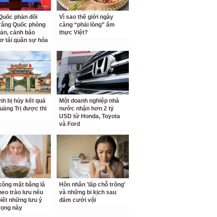
Quốc phản đối
Vì sao thế giới ngày
rắng Quốc phòng
càng “phải lòng” ẩm
ản, cảnh báo
thực Việt?
ơ tái quân sự hóa
inh bị hủy kết quả
Một doanh nghiệp nhà
Quảng Trị được thi
nước nhận hơn 2 tỷ
USD từ Honda, Toyota
và Ford
ông mặt bằng lá
Hôn nhân 'lấp chỗ trống'
theo trào lưu nếu
và những bi kịch sau
iết những lưu ý
đám cưới vội
rọng này