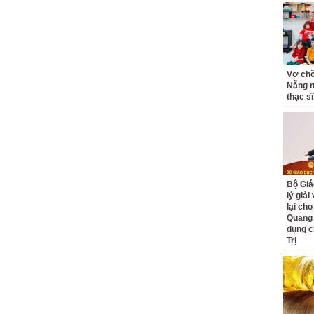
Vợ ch
Nẵng n
thạc sĩ,
Bộ Giá
lý giải
lại cho
Quang
dụng c
Trị