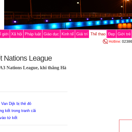
 giới
Xã hội
Pháp luật
Giáo dục
Kinh tế
Giải trí
Thể thao
Đẹp
Giới trẻ
Hotline
: 0238
t Nations League
A3 Nations League, khi thắng Hà
Van Dijk bị thẻ đỏ
 kết trong tranh cãi
vào tứ kết