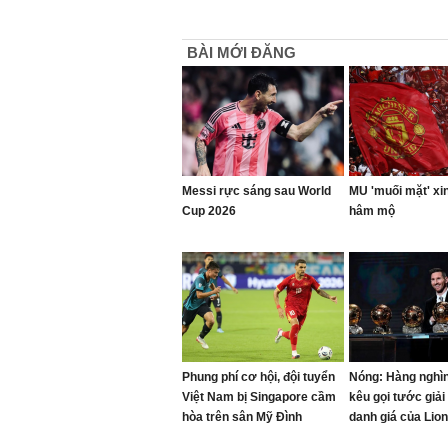
BÀI MỚI ĐĂNG
Messi rực sáng sau World
MU 'muối mặt' xin
Cup 2026
hâm mộ
Phung phí cơ hội, đội tuyển
Nóng: Hàng nghì
Việt Nam bị Singapore cầm
kêu gọi tước giả
hòa trên sân Mỹ Đình
danh giá của Lio
sau vài tuần đượ