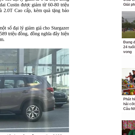
ai Custin được giảm từ 60-80 triệu
Giải p
và 2.0T Cao cấp, kèm quà tặng bảo
một số đại lý giảm giá cho Stargazer
589 triệu đồng, đồng nghĩa đây hiện
am.
Đang đ
24 tuổi
vong
Phát h
hài cốt
Câu Nh