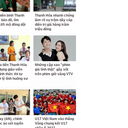
iến binh Thanh
Thanh Hóa nhanh chóng
 bản đồ, tìm
làm rõ vụ trộm dây cáp
65 mộ đồng đội
điện trị giá hàng trăm
triệu đồng
u tiên Thanh Hóa
Những cặp sao "phim
dụng giáo viên
giả tình thật" gây sốt
ình thức thi tự
trên phim giờ vàng VTV
ử lý tình huống sư
y (4/8), chính
U17 Việt Nam vào thẳng
ọc ảo xét tuyển
Vòng chung kết U17