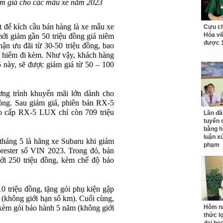
ảm giá cho các mẫu xe năm 2023
t để kích cầu bán hàng là xe mẫu xe
Cựu ch
Hóa vẽ
ới giảm gần 50 triệu đồng giá niêm
được 1
ận ưu đãi từ 30-50 triệu đồng, bao
ảo hiểm đi kèm. Như vậy, khách hàng
5 này, sẽ được giảm giá từ 50 – 100
ng trình khuyến mãi lớn dành cho
ồng. Sau giảm giá, phiên bản RX-5
ao cấp RX-5 LUX chỉ còn 709 triệu
Lần đầ
tuyển 
bằng h
luận x
tháng 5 là hãng xe Subaru khi giảm
phạm
orester số VIN 2023. Trong đó, bản
tới 250 triệu đồng, kèm chế độ bảo
0 triệu đồng, tặng gói phụ kiện gập
(không giới hạn số km). Cuối cùng,
 kèm gói bảo hành 5 năm (không giới
Hôm na
thức l