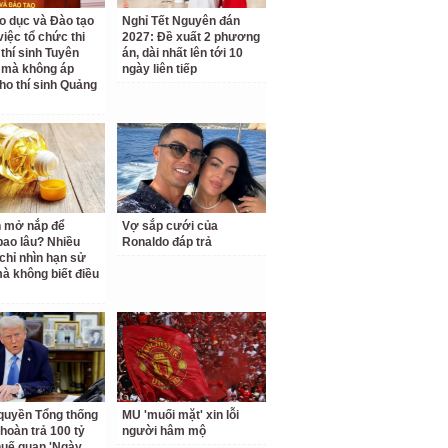
o dục và Đào tạo
Nghỉ Tết Nguyên đán
 việc tổ chức thi
2027: Đề xuất 2 phương
 thí sinh Tuyên
án, dài nhất lên tới 10
 mà không áp
ngày liên tiếp
ho thí sinh Quảng
 mở nắp để
Vợ sắp cưới của
ao lâu? Nhiều
Ronaldo đáp trả
chỉ nhìn hạn sử
à không biết điều
quyền Tổng thống
MU 'muối mặt' xin lỗi
hoàn trả 100 tỷ
người hâm mộ
uế quan 'Ngày