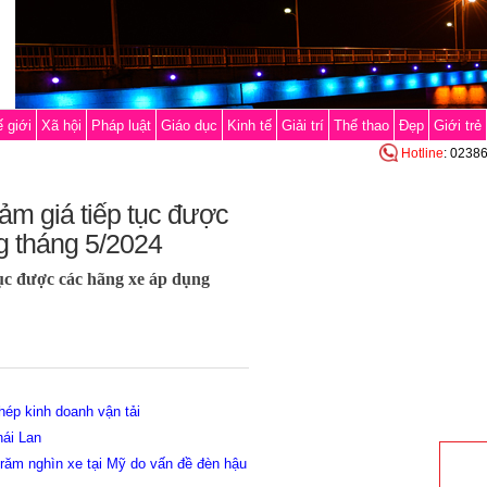
 giới
Xã hội
Pháp luật
Giáo dục
Kinh tế
Giải trí
Thể thao
Đẹp
Giới trẻ
Hotline
: 0238
ảm giá tiếp tục được
g tháng 5/2024
tục được các hãng xe áp dụng
ép kinh doanh vận tải
hái Lan
 trăm nghìn xe tại Mỹ do vấn đề đèn hậu