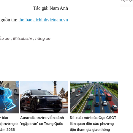
đại họ
Tác giả: Nam Anh
guồn tin:
thoibaotaichinhvietnam.vn
ẫu xe
,
Mitsubishi
,
hãng xe
ự báo
Australia trước viễn cảnh
Đề xuất mới của Cục CSGT
ị trường ô
'ngập tràn' xe Trung Quốc
liên quan đến các phương
 năm 2035
tiện tham gia giao thông