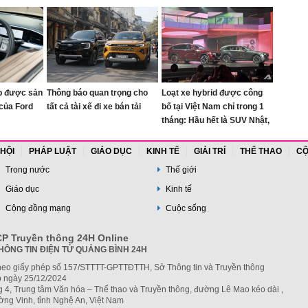
ắp được sản
Thông báo quan trọng cho
Loạt xe hybrid được công
 của Ford
tất cả tài xế đi xe bán tải
bố tại Việt Nam chỉ trong 1
tháng: Hầu hết là SUV Nhật,
Hàn, có cả HEV, PHEV, giá
từ hơn 600 triệu đồng
 HỘI
PHÁP LUẬT
GIÁO DỤC
KINH TẾ
GIẢI TRÍ
THỂ THAO
CỘ
Trong nước
Thế giới
Giáo dục
Kinh tế
Cộng đồng mạng
Cuộc sống
P Truyền thông 24H Online
HÔNG TIN ĐIỆN TỬ QUẢNG BÌNH 24H
heo giấy phép số 157/STTTT-GPTTĐTTH, Sở Thông tin và Truyền thông
 ngày 25/12/2024
g 4, Trung tâm Văn hóa – Thể thao và Truyền thông, đường Lê Mao kéo dài ,
ng Vinh, tỉnh Nghệ An, Việt Nam