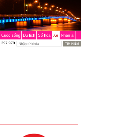
Cuộc sống
Du lịch
Số hóa
Xe
Nhân ái
6.297.979