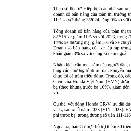
Theo số liệu từ Hiệp hội các nhà sản x
doanh số bán hàng của toàn thị trường t
11% so với tháng 3/2024, tăng 9% so với 
Tổng doanh số bán hàng của toàn thị tr
82.515 xe giảm 11% so với 2023, trong đó
14%; xe thương mại giảm 3% và xe chuy
Doanh số bán hàng của xe lắp ráp tron
khẩu giảm 3% so với cùng kì năm ngoái.
Nhằm kích cầu mua sắm của người dân, từ
tung các chương trình ưu đãi, khuyến mạ
chục tới cả trăm triệu đồng. Trong đó, 
Civic của Honda Việt Nam (HVN) được h
bạ (theo khung trước bạ 10%), giảm tiền
vỏ.
Cụ thể, với dòng Honda CR-V, ưu đãi đ
và L, sản xuất năm 2023 (VIN 2023). H
phí trước bạ, tương đương số tiền 111-116
Ngoài ra, bản G được hỗ trợ thêm 30 triệu