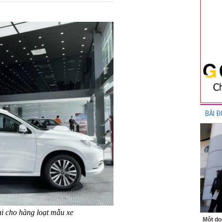
BÀI Đ
ại cho hàng loạt mẫu xe
Một do