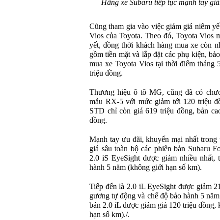
Hãng xe Subaru tiếp tục mạnh tay gi
Cũng tham gia vào việc giảm giá niêm yế
Vios của Toyota. Theo đó, Toyota Vios m
yết, đồng thời khách hàng mua xe còn nh
gồm tiền mặt và lắp đặt các phụ kiện, b
mua xe Toyota Vios tại thời điểm tháng 
triệu đồng.
Thương hiệu ô tô MG, cũng đã có chươ
mẫu RX-5 với mức giảm tới 120 triệu đ
STD chỉ còn giá 619 triệu đồng, bản c
đồng.
Mạnh tay ưu đãi, khuyến mại nhất trong 
giá sâu toàn bộ các phiên bản Subaru F
2.0 iS EyeSight được giảm nhiều nhất, 
hành 5 năm (không giới hạn số km).
Tiếp đến là 2.0 iL EyeSight được giảm 21
gương tự động và chế độ bảo hành 5 năm 
bản 2.0 iL được giảm giá 120 triệu đồng,
hạn số km)./.