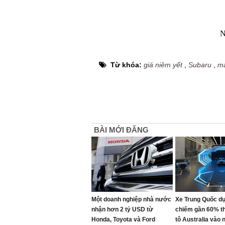
N
Từ khóa:
giá niêm yết
,
Subaru
,
m
BÀI MỚI ĐĂNG
Một doanh nghiệp nhà nước
Xe Trung Quốc d
nhận hơn 2 tỷ USD từ
chiếm gần 60% th
Honda, Toyota và Ford
tô Australia vào