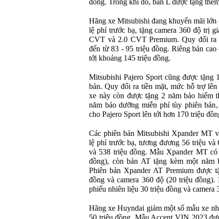
đồng. Trong khi đó, bản L được tặng thê
Hãng xe Mitsubishi đang khuyến mãi lớn
lệ phí trước bạ, tặng camera 360 độ trị g
CVT và 2.0 CVT Premium. Quy đổi ra ti
đến từ 83 - 95 triệu đồng. Riêng bản cao 
tới khoảng 145 triệu đồng.
Mitsubishi Pajero Sport cũng được tặng 
bản. Quy đổi ra tiền mặt, mức hỗ trợ lên
xe này còn được tặng 2 năm bảo hiểm thâ
năm bảo dưỡng miễn phí tùy phiên bản, 
cho Pajero Sport lên tới hơn 170 triệu đồn
Các phiên bản Mitsubishi Xpander MT 
lệ phí trước bạ, tương đương 56 triệu và 
và 538 triệu đồng. Mẫu Xpander MT có t
đồng), còn bản AT tặng kèm một năm bả
Phiên bản Xpander AT Premium được tặng
đồng và camera 360 độ (20 triệu đồng).
phiếu nhiên liệu 30 triệu đồng và camera 
Hãng xe Huyndai giảm một số mẫu xe nh
50 triệu đồng. Mẫu Accent VIN 2023 được