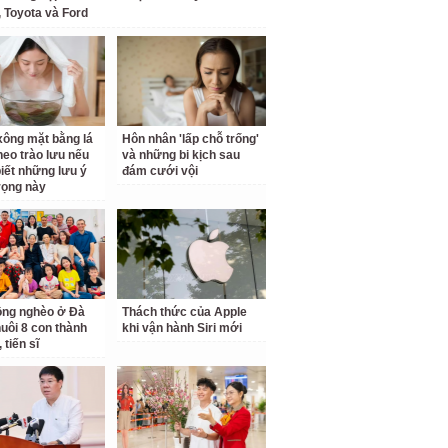
 Toyota và Ford
ông mặt bằng lá
Hôn nhân 'lấp chỗ trống'
theo trào lưu nếu
và những bi kịch sau
iết những lưu ý
đám cưới vội
rọng này
ồng nghèo ở Đà
Thách thức của Apple
uôi 8 con thành
khi vận hành Siri mới
 tiến sĩ