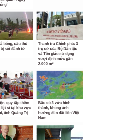
hóng'
á bóng, cầu thủ
Thanh tra Chính phủ: 3
 bị sét đánh tử
trụ sở của Bộ Dân tộc
và Tôn giáo sử dụng
vượt định mức gần
2.000 m²
iện, quy tập thêm
Bão số 3 vừa hình
 liệt sĩ tại khu vực
thành, không ảnh
i, tỉnh Quảng Trị
hưởng đến đất liền Việt
Nam