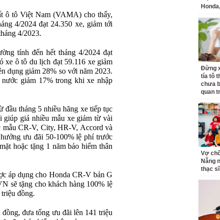
Honda,
uất ô tô Việt Nam (VAMA) cho thấy,
háng 4/2024 đạt 24.350 xe, giảm tới
tháng 4/2023.
ường tính đến hết tháng 4/2024 đạt
 xe ô tô du lịch đạt 59.116 xe giảm
Đừng x
ên dụng giảm 28% so với năm 2023.
tía tô 
g nước giảm 17% trong khi xe nhập
chưa b
quan t
 đầu tháng 5 nhiều hãng xe tiếp tục
i giúp giá nhiều mẫu xe giảm từ vài
các mẫu CR-V, City, HR-V, Accord và
ưởng ưu đãi 50-100% lệ phí trước
 mặt hoặc tặng 1 năm bảo hiểm thân
Vợ ch
Nẵng n
thạc sĩ,
ược áp dụng cho Honda CR-V bản G
VN sẽ tặng cho khách hàng 100% lệ
 triệu đồng.
 đồng, đưa tổng ưu đãi lên 141 triệu