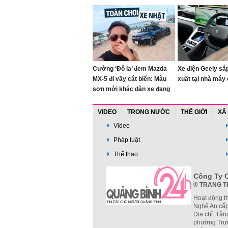
Cường ‘Đô la’ đem Mazda
Xe điện Geely s
MX-5 đi vầy cát biển: Màu
xuất tại nhà máy
sơn mới khác dàn xe đang
có, bộ sưu tập JDM số sàn
nay lên tới 4 chiếc?
VIDEO
TRONG NƯỚC
THẾ GIỚI
XÃ
Video
Pháp luật
Thể thao
Công Ty C
®
TRANG T
Hoạt động t
Nghệ An cấp
Địa chỉ: Tần
phường Trườ