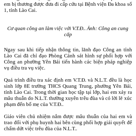
em bị thương được đưa đi cấp cứu tại Bệnh viện Đa khoa số
1, tỉnh Lào Cai.
Cơ quan công an làm việc với V.T.Đ.. Ảnh: Công an cung
cấp
Ngay sau khi tiếp nhận thông tin, lãnh đạo Công an tỉnh
Lào Cai đã chỉ đạo Phòng Cảnh sát hình sự phối hợp với
Công an phường Yên Bái tiến hành các biện pháp nghiệp
vụ điều tra vụ việc.
Quá trình điều tra xác định em V.T.Đ. và N.L.T. đều là học
sinh lớp 8E trường THCS Quang Trung, phường Yên Bái,
tỉnh Lào Cai. Trong thời gian học tập tại lớp, hai em xảy ra
mâu thuẫn do N.L.T. thường xuyên trêu đùa và có lời lẽ xúc
phạm đến bố mẹ của V.T.Đ..
Giáo viên chủ nhiệm nắm được mâu thuẫn của hai em và
trao đổi với phụ huynh hai bên cùng phối hợp giải quyết để
chấm dứt việc trêu đùa của N.L.T..