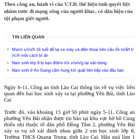
Theo công an, hành vi của V.T.Đ. thể hiện tính quyết liệt
nhằm tước đi mạng sống của người khác, có dấu hiệu của
tội phạm giết người.
TIN LIÊN QUAN
N/a/m s/i/n/h 16 tuổi để lại xe máy và điện thoại trên cầu rồi m/ấ/t t/
í/c/h một cách bí ẩn
Nam sinh lớp 9 bị bạn đ/â/m t/ử v/o/n/g tại sân bóng
Nam sinh ở An Giang cầm hung khí quật liên tiếp vào đầu bạn
Ngày 6-11, Công an tỉnh Lào Cai thông tin về vụ việc liên
quan đến hai học sinh xảy ra tại phường Yên Bái, tỉnh Lào
Cai
Trước đó, vào khoảng 15 giờ 50 phút ngày 5-11, Công an
phường Yên Bái nhận được tin báo tại khu vực bờ hồ Cung
thiếu nhi thuộc tổ dân phố Đồng Tâm 2, phường Yên Bái
xảy ra vụ xô xát đánh nhau giữa 2 em học sinh lớp 8,
Trường THCS Quang Trung, tỉnh Lào Cai. Hậu quả làm 1