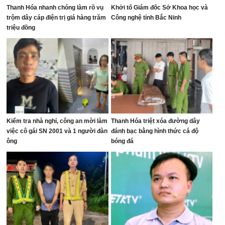
Thanh Hóa nhanh chóng làm rõ vụ
Khởi tố Giám đốc Sở Khoa học và
trộm dây cáp điện trị giá hàng trăm
Công nghệ tỉnh Bắc Ninh
triệu đồng
Kiểm tra nhà nghỉ, công an mời làm
Thanh Hóa triệt xóa đường dây
việc cô gái SN 2001 và 1 người đàn
đánh bạc bằng hình thức cá độ
ông
bóng đá