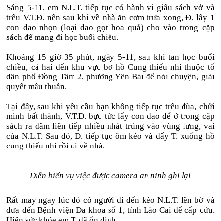
Sáng 5-11, em N.L.T. tiếp tục có hành vi giấu sách vở và
trêu V.T.Đ. nên sau khi về nhà ăn cơm trưa xong, Đ. lấy 1
con dao nhọn (loại dao gọt hoa quả) cho vào trong cặp
sách để mang đi học buổi chiều.
Khoảng 15 giờ 35 phút, ngày 5-11, sau khi tan học buổi
chiều, cả hai đến khu vực bờ hồ Cung thiếu nhi thuộc tổ
dân phố Đồng Tâm 2, phường Yên Bái để nói chuyện, giải
quyết mâu thuẫn.
Tại đây, sau khi yêu cầu bạn không tiếp tục trêu đùa, chửi
mình bất thành, V.T.Đ. bực tức lấy con dao để ở trong cặp
sách ra đâm liên tiếp nhiều nhát trúng vào vùng lưng, vai
của N.L.T. Sau đó, Đ. tiếp tục ôm kéo và đẩy T. xuống hồ
cung thiếu nhi rồi đi về nhà.
Diễn biến vụ việc được camera an ninh ghi lại
Rất may ngay lúc đó có người đi đến kéo N.L.T. lên bờ và
đưa đến Bệnh viện Đa khoa số 1, tỉnh Lào Cai để cấp cứu.
Hiện sức khỏe em T. đã ổn định.