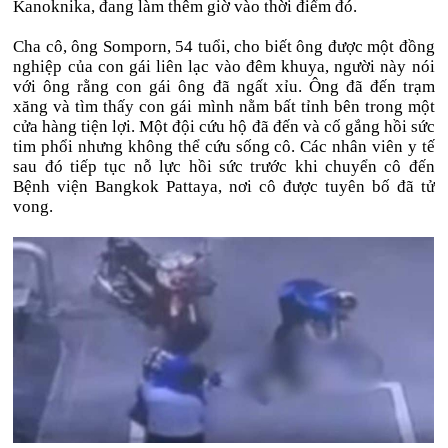
Kanoknika, đang làm thêm giờ vào thời điểm đó.
Cha cô, ông Somporn, 54 tuổi, cho biết ông được một đồng
nghiệp của con gái liên lạc vào đêm khuya, người này nói
với ông rằng con gái ông đã ngất xỉu. Ông đã đến trạm
xăng và tìm thấy con gái mình nằm bất tỉnh bên trong một
cửa hàng tiện lợi. Một đội cứu hộ đã đến và cố gắng hồi sức
tim phổi nhưng không thể cứu sống cô. Các nhân viên y tế
sau đó tiếp tục nỗ lực hồi sức trước khi chuyển cô đến
Bệnh viện Bangkok Pattaya, nơi cô được tuyên bố đã tử
vong.