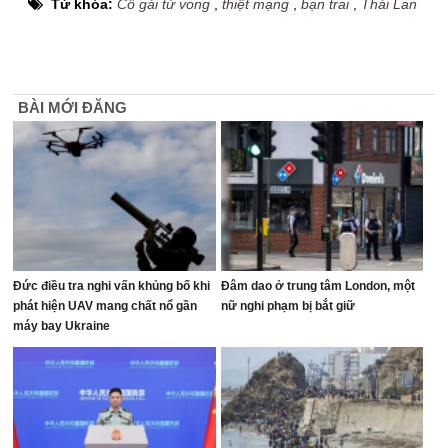
Từ khóa:
Cô gái tử vong
,
thiệt mạng
,
bạn trai
,
Thái Lan
BÀI MỚI ĐĂNG
Đức điều tra nghi vấn khủng bố khi
Đâm dao ở trung tâm London, một
phát hiện UAV mang chất nổ gần
nữ nghi phạm bị bắt giữ
máy bay Ukraine