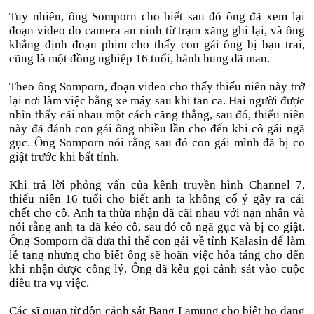
Tuy nhiên, ông Somporn cho biết sau đó ông đã xem lại
đoạn video do camera an ninh từ trạm xăng ghi lại, và ông
khẳng định đoạn phim cho thấy con gái ông bị bạn trai,
cũng là một đồng nghiệp 16 tuổi, hành hung dã man.
Theo ông Somporn, đoạn video cho thấy thiếu niên này trở
lại nơi làm việc bằng xe máy sau khi tan ca. Hai người được
nhìn thấy cãi nhau một cách căng thẳng, sau đó, thiếu niên
này đã đánh con gái ông nhiều lần cho đến khi cô gái ngã
gục. Ông Somporn nói rằng sau đó con gái mình đã bị co
giật trước khi bất tỉnh.
Khi trả lời phỏng vấn của kênh truyền hình Channel 7,
thiếu niên 16 tuổi cho biết anh ta không cố ý gây ra cái
chết cho cô. Anh ta thừa nhận đã cãi nhau với nạn nhân và
nói rằng anh ta đã kéo cô, sau đó cô ngã gục và bị co giật.
Ông Somporn đã đưa thi thể con gái về tỉnh Kalasin để làm
lễ tang nhưng cho biết ông sẽ hoãn việc hỏa táng cho đến
khi nhận được công lý. Ông đã kêu gọi cảnh sát vào cuộc
điều tra vụ việc.
Các sĩ quan từ đồn cảnh sát Bang Lamung cho biết họ đang