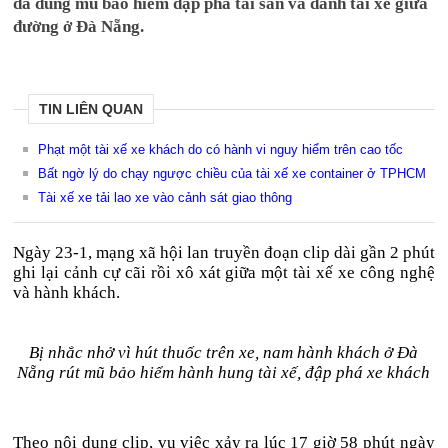
đã dùng mũ bảo hiểm đập phá tài sản và đánh tài xế giữa
đường ở Đà Nẵng.
TIN LIÊN QUAN
Phạt một tài xế xe khách do có hành vi nguy hiểm trên cao tốc
Bất ngờ lý do chạy ngược chiều của tài xế xe container ở TPHCM
Tài xế xe tải lao xe vào cảnh sát giao thông
Ngày 23-1, mạng xã hội lan truyền đoạn clip dài gần 2 phút
ghi lại cảnh cự cãi rồi xô xát giữa một tài xế xe công nghệ
và hành khách.
Bị nhắc nhở vì hút thuốc trên xe, nam hành khách ở Đà
Nẵng rút mũ bảo hiểm hành hung tài xế, đập phá xe khách
Theo nội dung clip, vụ việc xảy ra lúc 17 giờ 58 phút ngày