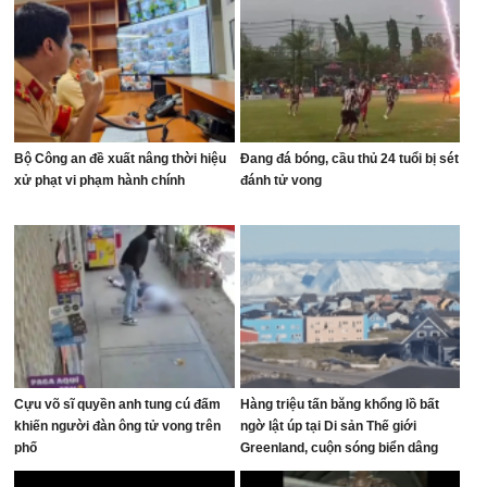
Bộ Công an đề xuất nâng thời hiệu
Đang đá bóng, cầu thủ 24 tuổi bị sét
xử phạt vi phạm hành chính
đánh tử vong
Cựu võ sĩ quyền anh tung cú đấm
Hàng triệu tấn băng khổng lồ bất
khiến người đàn ông tử vong trên
ngờ lật úp tại Di sản Thế giới
phố
Greenland, cuộn sóng biển dâng
cao tạo cảnh tượng khó tin