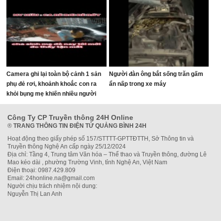
Camera ghi lại toàn bộ cảnh 1 sản
Người đàn ông bắt sống trăn gấm
phụ đẻ rơi, khoảnh khoắc con ra
ẩn nấp trong xe máy
khỏi bụng mẹ khiến nhiều người
thót tim
Công Ty CP Truyền thông 24H Online
®
TRANG THÔNG TIN ĐIỆN TỬ QUẢNG BÌNH 24H
Hoạt động theo giấy phép số 157/STTTT-GPTTĐTTH, Sở Thông tin và
Truyền thông Nghệ An cấp ngày 25/12/2024
Địa chỉ: Tầng 4, Trung tâm Văn hóa – Thể thao và Truyền thông, đường Lê
Mao kéo dài , phường Trường Vinh, tỉnh Nghệ An, Việt Nam
Điện thoại: 0987.429.809
Email: 24honline.na@gmail.com
Người chịu trách nhiệm nội dung:
Nguyễn Thị Lan Anh