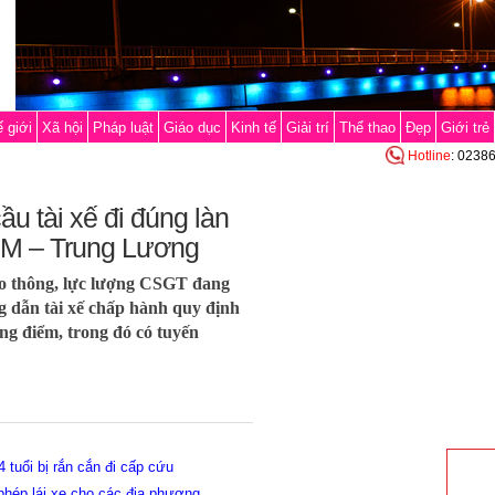
 giới
Xã hội
Pháp luật
Giáo dục
Kinh tế
Giải trí
Thể thao
Đẹp
Giới trẻ
Hotline
: 0238
ầu tài xế đi đúng làn
CM – Trung Lương
ao thông, lực lượng CSGT đang
g dẫn tài xế chấp hành quy định
ọng điểm, trong đó có tuyến
tuổi bị rắn cắn đi cấp cứu
phép lái xe cho các địa phương