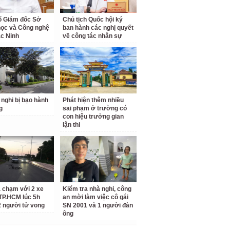
ố Giám đốc Sở
Chủ tịch Quốc hội ký
ọc và Công nghệ
ban hành các nghị quyết
ắc Ninh
về công tác nhân sự
 nghi bị bạo hành
Phát hiện thêm nhiều
g
sai phạm ở trường có
con hiệu trưởng gian
lận thi
a chạm với 2 xe
Kiểm tra nhà nghỉ, công
TP.HCM lúc 5h
an mời làm việc cô gái
2 người tử vong
SN 2001 và 1 người đàn
ông