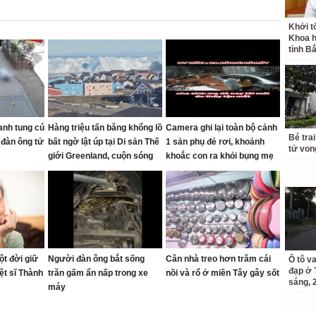
Khởi t
Khoa h
tỉnh B
anh tung cú
Hàng triệu tấn băng khổng lồ
Camera ghi lại toàn bộ cảnh
Bé trai
 đàn ông tử
bất ngờ lật úp tại Di sản Thế
1 sản phụ đẻ rơi, khoảnh
tử von
giới Greenland, cuộn sóng
khoắc con ra khỏi bụng mẹ
biển dâng cao tạo cảnh
khiến nhiều người thót tim
tượng khó tin
ột đời giữ
Người đàn ông bắt sống
Căn nhà treo hơn trăm cái
Ô tô v
đạp ở 
iệt sĩ Thành
trăn gấm ẩn nấp trong xe
nồi và rổ ở miền Tây gây sốt
sáng, 
máy