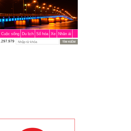
Cuộc sống
Du lịch
Số hóa
Xe
Nhân ái
6.297.979