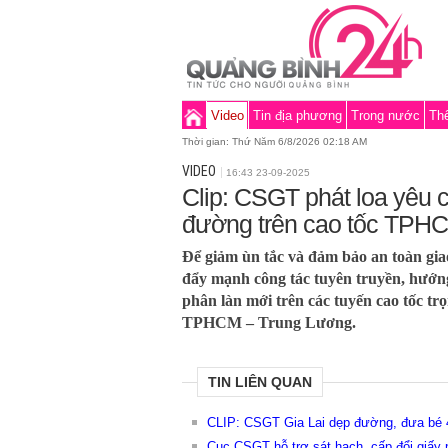
Video
Tin địa phương
Trong nước
Thế
Thời gian:
Thứ Năm 6/8/2026 02:18 AM
VIDEO
16:43 23-09-2025
Clip: CSGT phát loa yêu c
đường trên cao tốc TPH
Để giảm ùn tắc và đảm bảo an toàn gi
đẩy mạnh công tác tuyên truyền, hướn
phân làn mới trên các tuyến cao tốc tr
TPHCM – Trung Lương.
TIN LIÊN QUAN
CLIP: CSGT Gia Lai dẹp đường, đưa bé 4 
Cục CSGT hỗ trợ sát hạch, cấp đổi giấy 