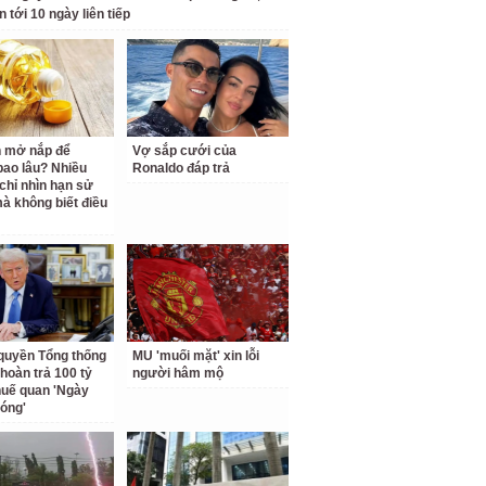
n tới 10 ngày liên tiếp
 mở nắp để
Vợ sắp cưới của
ao lâu? Nhiều
Ronaldo đáp trả
chỉ nhìn hạn sử
à không biết điều
quyền Tổng thống
MU 'muối mặt' xin lỗi
hoàn trả 100 tỷ
người hâm mộ
uế quan 'Ngày
hóng'