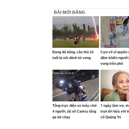
BÀI MỚI ĐĂNG
Đang đá bóng, cầu thủ 24
Cựu võ sĩ quyền 
tuổi bị sét đánh tử vong
đấm khiến người
vong trên phố
Tông trực diện xe máy chở
7 ngày làm vợ, m
4 người, tài xế Camry tăng
trọn lời hứa với l
ga bỏ chạy
cổ Quảng Trị