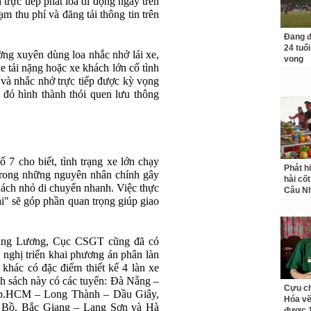
 trực tiếp phát loa di động ngay trên
rạm thu phí và đăng tải thông tin trên
Đang đ
24 tuổi
ờng xuyên dùng loa nhắc nhở lái xe,
vong
e tải nặng hoặc xe khách lớn cố tình
n và nhắc nhở trực tiếp được kỳ vọng
ừ đó hình thành thói quen lưu thông
7 cho biết, tình trạng xe lớn chạy
Phát h
 trong những nguyên nhân chính gây
hài cốt
hách nhỏ di chuyển nhanh. Việc thực
Câu Nh
ải" sẽ góp phần quan trọng giúp giao
rung Lương, Cục CSGT cũng đã có
nghị triển khai phương án phân làn
 khác có đặc điểm thiết kế 4 làn xe
nh sách này có các tuyến: Đà Nẵng –
Cựu ch
Tp.HCM – Long Thành – Dầu Giây,
Hóa vẽ
 Bồ, Bắc Giang – Lạng Sơn và Hà
được 1