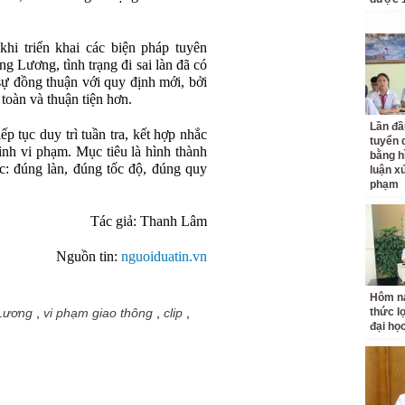
hi triển khai các biện pháp tuyên
g Lương, tình trạng đi sai làn đã có
sự đồng thuận với quy định mới, bởi
 toàn và thuận tiện hơn.
Lần đầ
ếp tục duy trì tuần tra, kết hợp nhắc
tuyển 
ình vi phạm. Mục tiêu là hình thành
bằng h
ốc: đúng làn, đúng tốc độ, đúng quy
luận x
phạm
Tác giả: Thanh Lâm
Nguồn tin:
nguoiduatin.vn
Hôm na
thức l
Lương
,
vi phạm giao thông
,
clip
,
đại họ