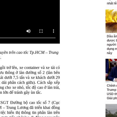
nhất lê
Dầu ăn
được b
người 
dụng m
truyền trên cao tốc Tp.HCM – Trung
này
.
i trở lên, xe container và xe tải có
 lưu thông ở làn đường số 2 (làn bên
tải dưới 7,5 tấn và xe khách dưới 29
t dải phân cách giữa). Cách sắp xếp
Chính 
g cho xe nhỏ, tốc độ cao ở làn trái,
Trump 
n lớn để tránh gây ùn tắc.
USD th
Giải p
 CSGT Đường bộ cao tốc số 7 (Cục
 – Trung Lương đã triển khai đồng
iệc hiển thị thông tin phân làn trên