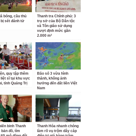
á bóng, cầu thủ
Thanh tra Chính phủ: 3
 bị sét đánh tử
trụ sở của Bộ Dân tộc
và Tôn giáo sử dụng
vượt định mức gần
2.000 m²
iện, quy tập thêm
Bão số 3 vừa hình
 liệt sĩ tại khu vực
thành, không ảnh
i, tỉnh Quảng Trị
hưởng đến đất liền Việt
Nam
iến binh Thanh
Thanh Hóa nhanh chóng
 bản đồ, tìm
làm rõ vụ trộm dây cáp
65 mộ đồng đội
điện trị giá hàng trăm