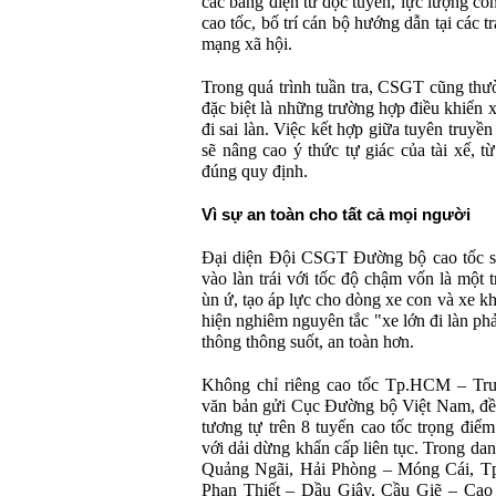
các bảng điện tử dọc tuyến, lực lượng còn
cao tốc, bố trí cán bộ hướng dẫn tại các t
mạng xã hội.
Trong quá trình tuần tra, CSGT cũng thư
đặc biệt là những trường hợp điều khiển x
đi sai làn. Việc kết hợp giữa tuyên truyề
sẽ nâng cao ý thức tự giác của tài xế, t
đúng quy định.
Vì sự an toàn cho tất cả mọi người
Đại diện Đội CSGT Đường bộ cao tốc số 
vào làn trái với tốc độ chậm vốn là một
ùn ứ, tạo áp lực cho dòng xe con và xe k
hiện nghiêm nguyên tắc "xe lớn đi làn ph
thông thông suốt, an toàn hơn.
Không chỉ riêng cao tốc Tp.HCM – T
văn bản gửi Cục Đường bộ Việt Nam, đề 
tương tự trên 8 tuyến cao tốc trọng điểm
với dải dừng khẩn cấp liên tục. Trong da
Quảng Ngãi, Hải Phòng – Móng Cái, 
Phan Thiết – Dầu Giây, Cầu Giẽ – Cao