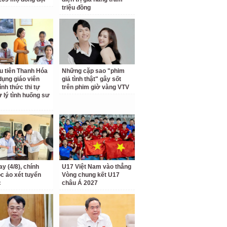
triệu đồng
u tiên Thanh Hóa
Những cặp sao "phim
dụng giáo viên
giả tình thật" gây sốt
ình thức thi tự
trên phim giờ vàng VTV
ử lý tình huống sư
y (4/8), chính
U17 Việt Nam vào thẳng
ọc ảo xét tuyển
Vòng chung kết U17
c
châu Á 2027