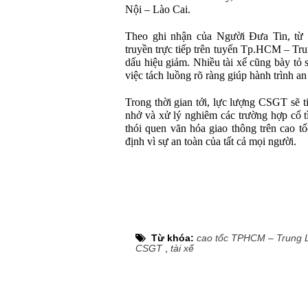
Nội – Lào Cai.
Theo ghi nhận của Người Đưa Tin, từ k
truyền trực tiếp trên tuyến Tp.HCM – Trun
dấu hiệu giảm. Nhiều tài xế cũng bày tỏ 
việc tách luồng rõ ràng giúp hành trình an
Trong thời gian tới, lực lượng CSGT sẽ ti
nhở và xử lý nghiêm các trường hợp cố t
thói quen văn hóa giao thông trên cao t
định vì sự an toàn của tất cả mọi người.
Từ khóa:
cao tốc TPHCM – Trung 
CSGT
,
tài xế