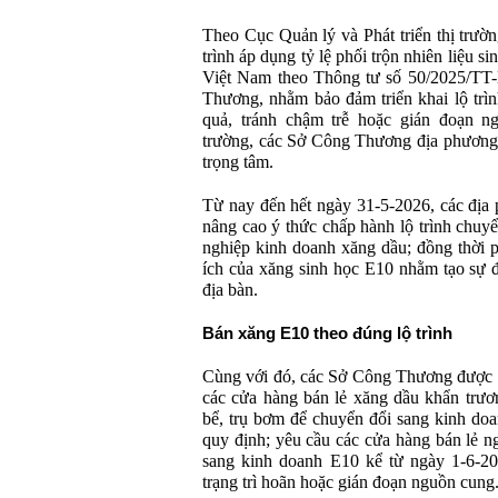
Theo Cục Quản lý và Phát triển thị trườn
trình áp dụng tỷ lệ phối trộn nhiên liệu si
Việt Nam theo Thông tư số 50/2025/TT
Thương, nhằm bảo đảm triển khai lộ trì
quả, tránh chậm trễ hoặc gián đoạn n
trường, các Sở Công Thương địa phương 
trọng tâm.
Từ nay đến hết ngày 31-5-2026, các địa
nâng cao ý thức chấp hành lộ trình chuy
nghiệp kinh doanh xăng dầu; đồng thời ph
ích của xăng sinh học E10 nhằm tạo sự đ
địa bàn.
Bán xăng E10 theo đúng lộ trình
Cùng với đó, các Sở Công Thương được y
các cửa hàng bán lẻ xăng dầu khẩn trươn
bể, trụ bơm để chuyển đổi sang kinh doa
quy định; yêu cầu các cửa hàng bán lẻ n
sang kinh doanh E10 kể từ ngày 1-6-202
trạng trì hoãn hoặc gián đoạn nguồn cung