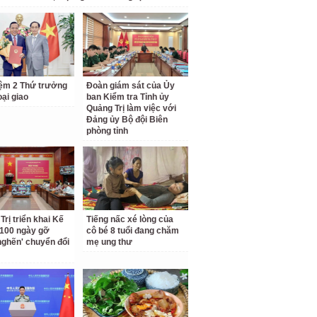
ệm 2 Thứ trưởng
Đoàn giám sát của Ủy
ại giao
ban Kiểm tra Tỉnh ủy
Quảng Trị làm việc với
Đảng ủy Bộ đội Biên
phòng tỉnh
Trị triển khai Kế
Tiếng nấc xé lòng của
100 ngày gỡ
cô bé 8 tuổi đang chăm
nghẽn' chuyển đổi
mẹ ung thư