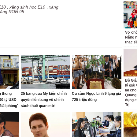
E10
,
xăng sinh học E10
,
xăng
oáng RON 95
Vợ ch
Nẵng n
thạc sĩ,
Bộ Giá
lý giải
lại cho
g thống
25 bang của Mỹ kiện chính
Củ sâm Ngọc Linh 9 lạng giá
Quang
00 tỷ USD
quyền liên bang về chính
725 triệu đồng
dụng c
Trị
Giải phóng'
sách thuế quan mới