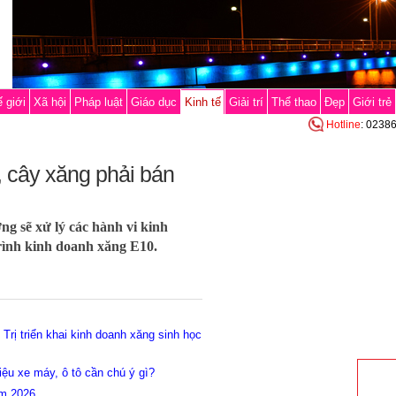
 giới
Xã hội
Pháp luật
Giáo dục
Kinh tế
Giải trí
Thể thao
Đẹp
Giới trẻ
Hotline
: 0238
 cây xăng phải bán
ng sẽ xử lý các hành vi kinh
rình kinh doanh xăng E10.
Trị triển khai kinh doanh xăng sinh học
iệu xe máy, ô tô cần chú ý gì?
ăm 2026