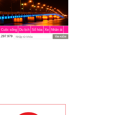
Cuộc sống
Du lịch
Số hóa
Xe
Nhân ái
6.297.979