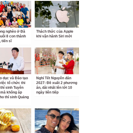
ồng nghèo ở Đà
Thách thức của Apple
uôi 8 con thành
khi vận hành Siri mới
 tiến sĩ
o dục và Đào tạo
Nghỉ Tết Nguyên đán
 việc tổ chức thi
2027: Đề xuất 2 phương
 thí sinh Tuyên
án, dài nhất lên tới 10
 mà không áp
ngày liên tiếp
ho thí sinh Quảng