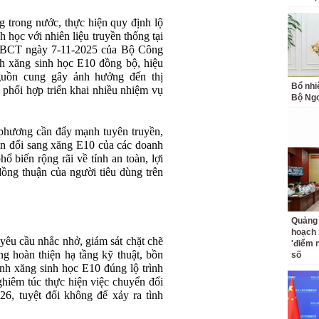
g trong nước, thực hiện quy định lộ
nh học với nhiên liệu truyền thống tại
-BCT ngày 7-11-2025 của Bộ Công
nh xăng sinh học E10 đồng bộ, hiệu
guồn cung gây ảnh hưởng đến thị
Bổ nhi
phối hợp triển khai nhiều nhiệm vụ
Bộ Ngo
 phương cần đẩy mạnh tuyên truyền,
ển đổi sang xăng E10 của các doanh
ổ biến rộng rãi về tính an toàn, lợi
ồng thuận của người tiêu dùng trên
Quảng 
hoạch 
êu cầu nhắc nhở, giám sát chặt chẽ
'điểm 
g hoàn thiện hạ tầng kỹ thuật, bồn
số
nh xăng sinh học E10 đúng lộ trình
ghiêm túc thực hiện việc chuyển đổi
6, tuyệt đối không để xảy ra tình
.