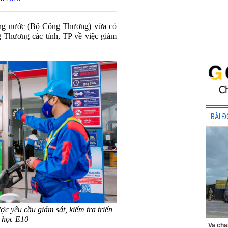
rong nước (Bộ Công Thương) vừa có
 Thương các tỉnh, TP về việc giám
BÀI Đ
c yêu cầu giám sát, kiểm tra triển
h học E10
Va chạ