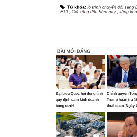
Từ khóa:
lộ trình chuyển đổi sang 
E10
,
Giá xăng dầu hôm nay
,
xăng kh
BÀI MỚI ĐĂNG
Đại biểu Quốc hội đồng tình
Chính quyền Tổn
quy định cấm kinh doanh
Trump hoàn trả 1
bóng cười
thuế quan 'Ngày 