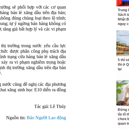
trường sẽ phối hợp với các cơ quan
Trung 
hàng bán lẻ xăng dầu trên địa bàn;
Sách t
không đúng chủng loại theo lộ trình;
Nhật B
cung; tự ý ngừng bán hàng không có
nguy c
, tăng giá bất hợp lý và các vi phạm
thị trường trong nước yêu cầu lực
 chức được phân công phụ trách địa
tình trạng cửa hàng bán lẻ xăng dầu
5 thí s
ể xảy ra vi phạm nghiêm trọng hoặc
thi ở 
ịnh thị trường xăng dầu trên địa bàn
lại
ý.
ng nước cũng đề nghị các địa phương
khai xăng sinh học E10 diễn ra đồng
Tác giả:
Lê Thúy
Đừng x
tía tô 
Nguồn tin:
Báo Người Lao động
chưa b
quan t