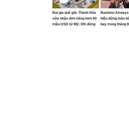
Đại gia quê gốc Thanh Hóa
Bamboo Airways
vừa nhận đơn hàng hơn 60
hiệu dừng toàn b
triệu USD từ Mỹ: DN đứng
bay trong tháng 8
sau nhiều siêu công trình
cho hãng hàng k
thế giới, từ World Cup đến
Trịnh Văn Quyết 
mái vòm thép lớn nhất hành
tinh