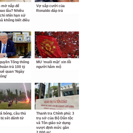
 mở nắp để
Vợ sắp cưới của
ao lâu? Nhiều
Ronaldo đáp trả
chỉ nhìn hạn sử
à không biết điều
quyền Tổng thống
MU 'muối mặt' xin lỗi
hoàn trả 100 tỷ
người hâm mộ
uế quan 'Ngày
hóng'
á bóng, cầu thủ
Thanh tra Chính phủ: 3
 bị sét đánh tử
trụ sở của Bộ Dân tộc
và Tôn giáo sử dụng
vượt định mức gần
2.000 m²