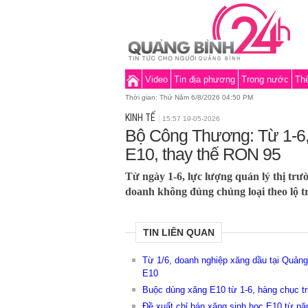
Video
Tin địa phương
Trong nước
Thế
Thời gian:
Thứ Năm 6/8/2026 04:50 PM
KINH TẾ
15:57 19-05-2026
Bộ Công Thương: Từ 1-6,
E10, thay thế RON 95
Từ ngày 1-6, lực lượng quản lý thị trườ
doanh không đúng chủng loại theo lộ t
TIN LIÊN QUAN
Từ 1/6, doanh nghiệp xăng dầu tại Quảng 
E10
Buộc dùng xăng E10 từ 1-6, hàng chục tr
Đề xuất chỉ bán xăng sinh học E10 từ n