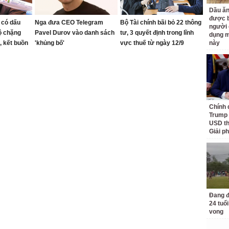
Dầu ăn
được b
 có dấu
Nga đưa CEO Telegram
Bộ Tài chính bãi bỏ 22 thông
người 
ộ chặng
Pavel Durov vào danh sách
tư, 3 quyết định trong lĩnh
dụng m
, kết buồn
'khủng bố'
vực thuế từ ngày 12/9
này
hông do ông
sáng lập?
Chính 
Trump 
USD th
Giải p
Đang đ
24 tuổi
vong