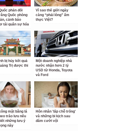
Quốc phản đối
Vì sao thế giới ngày
rắng Quốc phòng
càng “phải lòng” ẩm
ản, cảnh báo
thực Việt?
ơ tái quân sự hóa
inh bị hủy kết quả
Một doanh nghiệp nhà
Quảng Trị được thi
nước nhận hơn 2 tỷ
USD từ Honda, Toyota
và Ford
ông mặt bằng lá
Hôn nhân 'lấp chỗ trống'
theo trào lưu nếu
và những bi kịch sau
iết những lưu ý
đám cưới vội
rọng này