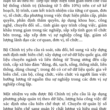
luận số 40 nêu rõ: Tiếp tục thực hiện tinh giản biên chế của
hệ thống chính trị (khoảng từ 5 đến 10%) trên cơ sở kế
hoạch, lộ trình, cam kết trách nhiệm của từng cơ quan, đơn
vị, tổ chức, địa phương trong việc thực hiện phân cấp, phân
quyền, phân định thẩm quyền, áp dụng khoa học, công
nghệ, chuyển đổi số... tinh giản quy trình công việc, giảm
khâu trung gian trong tác nghiệp, sắp xếp tinh gọn tổ chức
bên trong, sắp xếp đơn vị sự nghiệp công lập, giảm số
lượng lãnh đạo các cơ quan, đơn vị, tổ chức....
Bộ Chính trị yêu cầu rà soát, sửa đổi, bổ sung và xây dựng
mới định mức biên chế; xây dựng cơ sở dữ liệu quốc gia, dữ
liệu chuyên ngành và liên thông từ Trung ương đến cấp
tỉnh, cấp xã bảo đảm "đúng, đủ, sạch, sống, thống nhất, liên
thông, dùng chung"; trong đó có cơ sở dữ liệu quốc gia về
biên chế, cán bộ, công chức, viên chức và người làm việc
hưởng lương từ nguồn thu sự nghiệp trong các đơn vị sự
nghiệp công lập.
Một nhiệm vụ nữa được Bộ Chính trị yêu cầu là áp dụng
phương pháp quản trị theo dữ liệu, lượng hóa công việc để
xác định nhu cầu biên chế thực tế. Chuyển từ quản lý số
lượng biên chế sang quản lý chất lượng và hiệu quả thực