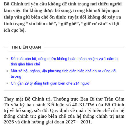
Bộ Chính trị yêu cầu không để tình trạng nơi thiếu người
làm việc thì không được bổ sung, trong khi nơi hiệu quả
thấp vẫn giữ biên chế ổn định; tuyệt đối không để xảy ra
tình trạng “xin biên chế”, “giữ ghế”, “giữ cơ cấu” vì lợi
ích cục bộ.
TIN LIÊN QUAN
Đề xuất cán bộ, công chức không hoàn thành nhiệm vụ 1 năm bị
tinh giản biên chế
Một số bộ, ngành, địa phương tinh giản biên chế chưa đúng đối
tượng
Chi gần 29 tỷ đồng tinh giản biên chế 214 người
Thay mặt Bộ Chính trị, Thường trực Ban Bí thư Trần Cẩm
Tú vừa ký ban hành Kết luận số 40-KL/TW của Bộ Chính
trị về bổ sung, sửa đổi Quy định về quản lý biên chế của hệ
thống chính trị; giao biên chế của hệ thống chính trị năm
2026 và định hướng giai đoạn 2027 – 2031.