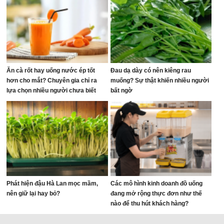
Ăn cà rốt hay uống nước ép tốt
Đau dạ dày có nên kiêng rau
hơn cho mắt? Chuyên gia chỉ ra
muống? Sự thật khiến nhiều người
lựa chọn nhiều người chưa biết
bất ngờ
Phát hiện đậu Hà Lan mọc mầm,
Các mô hình kinh doanh đồ uống
nên giữ lại hay bỏ?
đang mở rộng thực đơn như thế
nào để thu hút khách hàng?