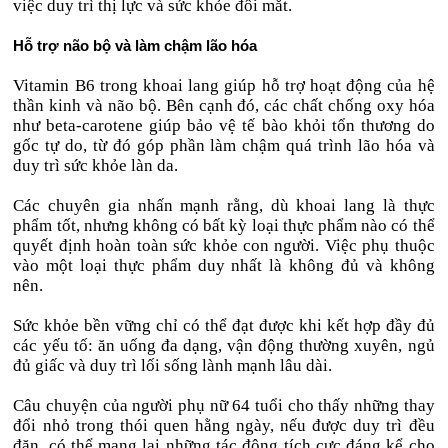
việc duy trì thị lực và sức khỏe đôi mắt.
Hỗ trợ não bộ và làm chậm lão hóa
Vitamin B6 trong khoai lang giúp hỗ trợ hoạt động của hệ
thần kinh và não bộ. Bên cạnh đó, các chất chống oxy hóa
như beta-carotene giúp bảo vệ tế bào khỏi tổn thương do
gốc tự do, từ đó góp phần làm chậm quá trình lão hóa và
duy trì sức khỏe làn da.
Các chuyên gia nhấn mạnh rằng, dù khoai lang là thực
phẩm tốt, nhưng không có bất kỳ loại thực phẩm nào có thể
quyết định hoàn toàn sức khỏe con người. Việc phụ thuộc
vào một loại thực phẩm duy nhất là không đủ và không
nên.
Sức khỏe bền vững chỉ có thể đạt được khi kết hợp đầy đủ
các yếu tố: ăn uống đa dạng, vận động thường xuyên, ngủ
đủ giấc và duy trì lối sống lành mạnh lâu dài.
Câu chuyện của người phụ nữ 64 tuổi cho thấy những thay
đổi nhỏ trong thói quen hằng ngày, nếu được duy trì đều
đặn, có thể mang lại những tác động tích cực đáng kể cho