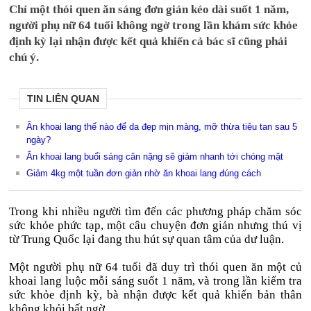
Chỉ một thói quen ăn sáng đơn giản kéo dài suốt 1 năm,
người phụ nữ 64 tuổi không ngờ trong lần khám sức khỏe
định kỳ lại nhận được kết quả khiến cả bác sĩ cũng phải
chú ý.
TIN LIÊN QUAN
Ăn khoai lang thế nào để da đẹp mịn màng, mỡ thừa tiêu tan sau 5
ngày?
Ăn khoai lang buổi sáng cân nặng sẽ giảm nhanh tới chóng mặt
Giảm 4kg một tuần đơn giản nhờ ăn khoai lang đúng cách
Trong khi nhiều người tìm đến các phương pháp chăm sóc
sức khỏe phức tạp, một câu chuyện đơn giản nhưng thú vị
từ Trung Quốc lại đang thu hút sự quan tâm của dư luận.
Một người phụ nữ 64 tuổi đã duy trì thói quen ăn một củ
khoai lang luộc mỗi sáng suốt 1 năm, và trong lần kiểm tra
sức khỏe định kỳ, bà nhận được kết quả khiến bản thân
không khỏi bất ngờ.