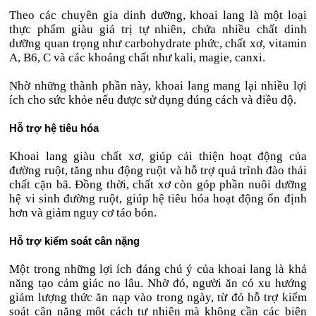
Theo các chuyên gia dinh dưỡng, khoai lang là một loại
thực phẩm giàu giá trị tự nhiên, chứa nhiều chất dinh
dưỡng quan trọng như carbohydrate phức, chất xơ, vitamin
A, B6, C và các khoáng chất như kali, magie, canxi.
Nhờ những thành phần này, khoai lang mang lại nhiều lợi
ích cho sức khỏe nếu được sử dụng đúng cách và điều độ.
Hỗ trợ hệ tiêu hóa
Khoai lang giàu chất xơ, giúp cải thiện hoạt động của
đường ruột, tăng nhu động ruột và hỗ trợ quá trình đào thải
chất cặn bã. Đồng thời, chất xơ còn góp phần nuôi dưỡng
hệ vi sinh đường ruột, giúp hệ tiêu hóa hoạt động ổn định
hơn và giảm nguy cơ táo bón.
Hỗ trợ kiểm soát cân nặng
Một trong những lợi ích đáng chú ý của khoai lang là khả
năng tạo cảm giác no lâu. Nhờ đó, người ăn có xu hướng
giảm lượng thức ăn nạp vào trong ngày, từ đó hỗ trợ kiểm
soát cân nặng một cách tự nhiên mà không cần các biện